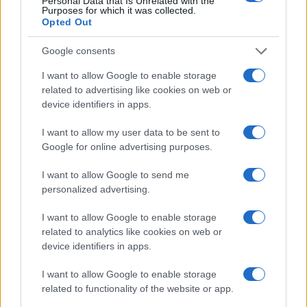
Personal Data that Is Unrelated with the
tutte quelle destinazioni che non sono di breve
Purposes for which it was collected.
Opted Out
periodo (esigenze di liquidità o di breve termine);
ma non posso pensare di raggiungere New York in
Google consents
metro e neppure di fare 9 ore di aereo senza
I want to allow Google to enable storage
incontrare perturbazioni.
related to advertising like cookies on web or
device identifiers in apps.
Se non sono disposto a tollerare i vuoti d’aria che
I want to allow my user data to be sent to
sicuramente incontrerò il
Ponte di
Brooklin
o
Google for online advertising purposes.
l’Empire State Building
continuerò a vederli in
fotografia…
I want to allow Google to send me
personalized advertising.
I want to allow Google to enable storage
related to analytics like cookies on web or
Come dice @CharlieBilello la volatilità è il prezzo
device identifiers in apps.
del biglietto
https://compoundadvisors.com/2020/the-price-of-
I want to allow Google to enable storage
related to functionality of the website or app.
admission