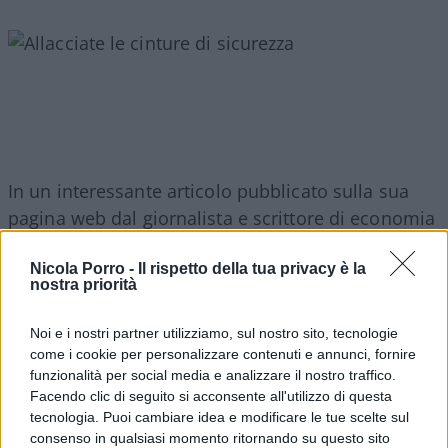
In un interessante articolo pubblicato sulla sua
pagina web dal giornalista e scrittore di economia
e finanza Leopoldo Gasbarro si parla della
Nicola Porro -
Il rispetto della tua privacy è la
differenza tra Volatilità e Rischio prendendo ad
nostra priorità
esempio un viaggio aereo da Roma a New York
(ecco il
Noi e i nostri partner utilizziamo, sul nostro sito, tecnologie
link:
https
://www.leopoldogasbarro.it/2020/10/24/vol
come i cookie per personalizzare contenuti e annunci, fornire
funzionalità per social media e analizzare il nostro traffico.
e-rischio-voglio-raccontarvi-una-storia/
Facendo clic di seguito si acconsente all'utilizzo di questa
tecnologia. Puoi cambiare idea e modificare le tue scelte sul
Prendo lo spunto da questo articolo per ricordare
consenso in qualsiasi momento ritornando su questo sito