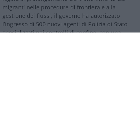
migranti nelle procedure di frontiera e alla
gestione dei flussi, il governo ha autorizzato
l’ingresso di 500 nuovi agenti di Polizia di Stato
specializzati nei controlli di confine, con una
spesa a regime che supererà i 27 milioni di euro
all’anno. Nello stesso provvedimento si trova
spazio per una misura d’impatto economico
rilevante: la nomina di un commissario
straordinario per lo smaltimento dei materiali
Covid, incaricato di svuotare i magazzini da
mascherine e presidi inutilizzati accumulati
durante la pandemia. L’operazione comporta un
costo complessivo di ben 84 milioni di euro
suddivisi tra il 2026 e il 2027, a dimostrazione di
come gli errori della pianificazione emergenziale
continuino a gravare sui contribuenti a distanza di