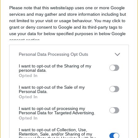
che se devo andare in ufficio partendo da casa
Please note that this website/app uses one or more Google
mia il mezzo più pratico è sicuramente la
services and may gather and store information including but
not limited to your visit or usage behaviour. You may click to
metropolitana che, salvo situazioni impreviste, mi
grant or deny consent to Google and its third-party tags to
conduce a destinazione velocemente e senza
use your data for below specified purposes in below Google
scossoni; se però voglio andare a New York devo
consent section.
necessariamente prendere l’aereo, che è il mezzo
ideale per raggiungere le destinazioni più lontane,
Personal Data Processing Opt Outs
ma che inevitabilmente – durante il volo – mi
I want to opt-out of the Sharing of my
personal data.
sottoporrà talvolta a perturbazioni e vuoti d’aria.
Opted In
I want to opt-out of the Sale of my
Personal Data.
Opted In
New York è
l’obiettivo di investimento di lungo
periodo
: può essere l’accantonamento per la
I want to opt-out of processing my
Personal Data for Targeted Advertising.
pensione, per l’Università dei figli, per l’acquisto
Opted In
futuro di una casa, per accantonare
I want to opt-out of Collection, Use,
genericamente le risorse per la terza età, cioè per
Retention, Sale, and/or Sharing of my