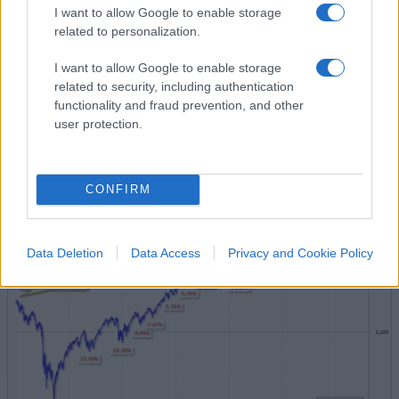
I want to allow Google to enable storage
related to personalization.
Non posso avere questo (
+215% circa
dall’Ottobre 2007, quindi entrando prima del
I want to allow Google to enable storage
crollo dovuto ai mutui
subprime
e al crack
related to security, including authentication
Lehman
Brothers
).
functionality and fraud prevention, and other
user protection.
CONFIRM
Data Deletion
Data Access
Privacy and Cookie Policy