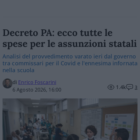
Decreto PA: ecco tutte le
spese per le assunzioni statali
Analisi del provvedimento varato ieri dal governo
tra commissari per il Covid e l'ennesima infornata
nella scuola
di
Enrico Foscarini
1.4k
3
6 Agosto 2026, 16:00