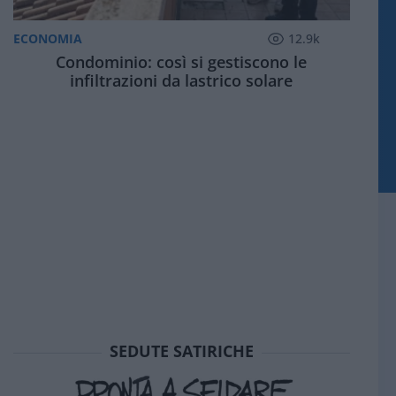
ECONOMIA
12.9k
Condominio: così si gestiscono le
infiltrazioni da lastrico solare
SEDUTE SATIRICHE