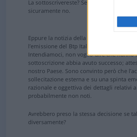
La sottoscrivereste? Se penso alla media de
sicuramente no.
Eppure la notizia della settimana è che qu
l’emissione del Btp Italia, che racchiude t
Intendiamoci, non voglio dire che hanno f
sottoscrizione abbia avuto successo; attes
nostro Paese. Sono convinto però che l’acq
sollecitazione esterna e su una spinta em
razionale e oggettiva dei dettagli relativi 
probabilmente non noti.
Avrebbero preso la stessa decisione se ta
diversamente?