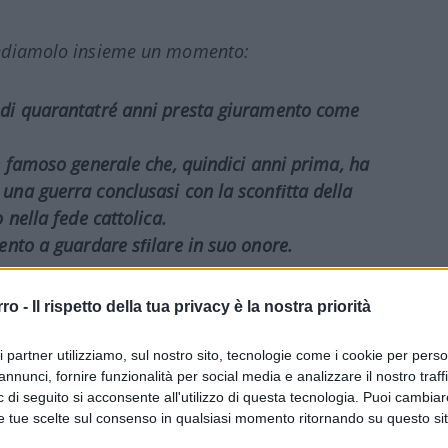
ivediamolo insieme un momento:
 di quarantatré anni presta giuramento come
n famoso generale che, quindici anni prima, ha
una guerra conclusasi con la sconﬁtta della
 nella fede cattolica.
mento a guardare sﬁlare in suo onore.
rro -
Il rispetto della tua privacy è la nostra priorità
e dirmi di chi sto parlando?
ri partner utilizziamo, sul nostro sito, tecnologie come i cookie per pers
annunci, fornire funzionalità per social media e analizzare il nostro traff
etto questo articolo ho pensato subito al
 di seguito si acconsente all'utilizzo di questa tecnologia. Puoi cambiar
n F. Kennedy
, e voi?
e tue scelte sul consenso in qualsiasi momento ritornando su questo si