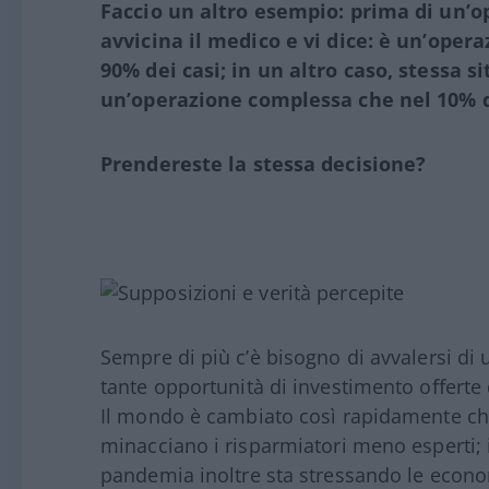
Faccio un altro esempio: prima di un’o
avvicina il medico e vi dice: è un’ope
90% dei casi; in un altro caso, stessa s
un’operazione complessa che nel 10% de
Prendereste la stessa decisione?
Sempre di più c’è bisogno di avvalersi di u
tante opportunità di investimento oﬀerte 
Il mondo è cambiato così rapidamente che si
minacciano i risparmiatori meno esperti; i
pandemia inoltre sta stressando le economi