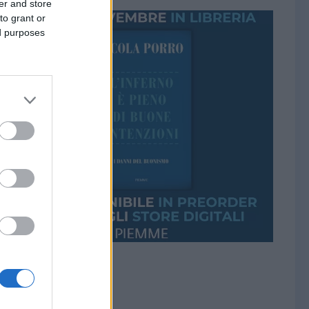
er and store
to grant or
ed purposes