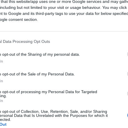
 that this website/app uses one or more Google services and may gath
including but not limited to your visit or usage behaviour. You may click 
 to Google and its third-party tags to use your data for below specifi
olare, uno solo, la data: è il
30 gennaio del
ogle consent section.
er
che stiamo parlando. Avete visto come la
portato completamente fuori strada? Tutti
l Data Processing Opt Outs
o opt-out of the Sharing of my personal data.
In
o opt-out of the Sale of my Personal Data.
In
to opt-out of processing my Personal Data for Targeted
ing.
In
o opt-out of Collection, Use, Retention, Sale, and/or Sharing
ersonal Data that Is Unrelated with the Purposes for which it
lected.
Out