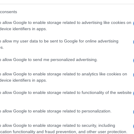
consents
o allow Google to enable storage related to advertising like cookies on
evice identifiers in apps.
imenti prendere una decisione in base a
o allow my user data to be sent to Google for online advertising
 basate su dettagli minuscoli ma importanti?
s.
to allow Google to send me personalized advertising.
amo partecipando al collocamento di
o allow Google to enable storage related to analytics like cookies on
 società è fortemente indebitata,
evice identifiers in apps.
atturato che è visto in recupero l’anno
o allow Google to enable storage related to functionality of the website
ng è all’ultimo livello
investment grade
ed è
 prossimi mesi; ogni tanto ci sono voci di
rso i creditori; l’obbligazione dura 5 anni e
o allow Google to enable storage related to personalization.
us alla ﬁne”.
o allow Google to enable storage related to security, including
cation functionality and fraud prevention, and other user protection.