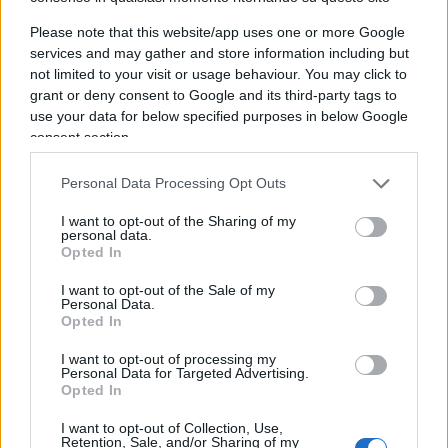
quali l’aumento della domanda di viaggi della
classe media nei mercati emergenti, il
Please note that this website/app uses one or more Google
services and may gather and store information including but
rafforzamento dei viaggi internazionali e i continui
not limited to your visit or usage behaviour. You may click to
investimenti nelle infrastrutture aeroportuali.
grant or deny consent to Google and its third-party tags to
use your data for below specified purposes in below Google
consent section.
Secondo ACI World le previsioni potrebbero
essere ridimensionate dalle sfide in atto a breve
Personal Data Processing Opt Outs
termine come le tensioni geopolitiche, l’instabilità
I want to opt-out of the Sharing of my
economica, i cambiamenti commerciali come la
personal data.
reintroduzione dei dazi e le strozzature della
Opted In
catena di approvvigionamento, che potrebbero
I want to opt-out of the Sale of my
rallentare la ripresa in alcune regioni.
Personal Data.
Opted In
I want to opt-out of processing my
Personal Data for Targeted Advertising.
Opted In
Per il direttore generale di ACI World, Justin
Erbacci, “
È fondamentale che gli aeroporti, le
I want to opt-out of Collection, Use,
Retention, Sale, and/or Sharing of my