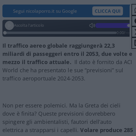
Segui nicolaporro.it su Google
CLICCA QUI
Ascolta l'articolo
0:00
/
--:--
Il traffico aereo globale raggiungerà 22,3
miliardi di passeggeri entro il 2053, due volte e
mezzo il traffico attuale.
Il dato è fornito da ACI
World che ha presentato le sue “previsioni” sul
traffico aeroportuale 2024-2053.
Non per essere polemici. Ma la Greta dei cieli
dove è finita? Queste previsioni dovrebbero
spingere gli ambientalisti, fautori dell’auto
elettrica a strapparsi i capelli.
Volare produce 285