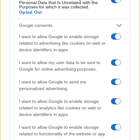
compagnie aeree e i responsabili politici
Personal Data that Is Unrelated with the
Purposes for which it was collected.
intraprendano azioni coraggiose e
Opted Out
lungimiranti per anticipare e soddisfare le
esigenze del futuro”.
Google consents
I want to allow Google to enable storage
Le previsioni di ACI scendono nel dettaglio:
a
related to advertising like cookies on web or
device identifiers in apps.
crescere al ritmo maggiore dovrebbero essere i
passeggeri su tratte internazionali con un
I want to allow my user data to be sent to
decollo più rapido rispetto rispetto al traffico
Google for online advertising purposes.
nazionale
che sarà assorbito da i treni ad alta
I want to allow Google to send me
velocità. In forte crescita i mercati emergenti,
personalized advertising.
trainata dall’aumento della classe media e dalla
I want to allow Google to enable storage
crescente domanda di viaggi aerei e di
related to analytics like cookies on web or
investimenti nelle infrastrutture aeroportuali,
device identifiers in apps.
I want to allow Google to enable storage
related to functionality of the website or app.
Si prevede che il cargo aereo globale crescerà