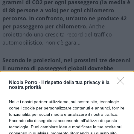
grammi di CO2 per ogni passeggero (la media è
di 88 persone a volo) per ogni chilometro
percorso. In confronto, un’auto ne produce 42
per passeggero per chilometro
. Anche
proiettando una crescita record del traffico
automobilistico, non c’è gara…
Secondo le proiezioni, nei prossimi tre decenni
il numero di passeggeri globali dovrebbe
raggiungere i 17,7 miliardi nel 2043 e i 22,3
Nicola Porro -
Il rispetto della tua privacy è la
miliardi nel 2053, quasi 2,4 volte il volume
nostra priorità
previsto per il 2024
.
Noi e i nostri partner utilizziamo, sul nostro sito, tecnologie
come i cookie per personalizzare contenuti e annunci, fornire
funzionalità per social media e analizzare il nostro traffico.
Le proiezioni indicano una costante traiettoria di
Facendo clic di seguito si acconsente all'utilizzo di questa
crescita dell’aviazione globale, guidata da fattori
tecnologia. Puoi cambiare idea e modificare le tue scelte sul
consenso in qualsiasi momento ritornando su questo sito