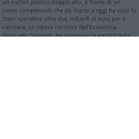
un rischio politico troppo alto, a fronte di un
conto complessivo che da marzo a oggi ha visto lo
Stato spendere oltre due miliardi di euro per il
calmiere. Lo stesso ministro dell’Economia,
Giancarlo Giorgetti, ha ammesso la rigidità della
copertura finanziaria trovata in fretta e furia:
“abbiamo tagliato un po’ di spese ai ministeri.
Non erano molto contenti, ma poi vedremo”. Un
approccio che dice molto più di quanto forse
intendesse: il contenimento dei prezzi alla pompa
avviene, ancora una volta,
a spese del
contribuente e del buon funzionamento
dell’amministrazione
, sacrificato sull’altare di un
annuncio estivo.