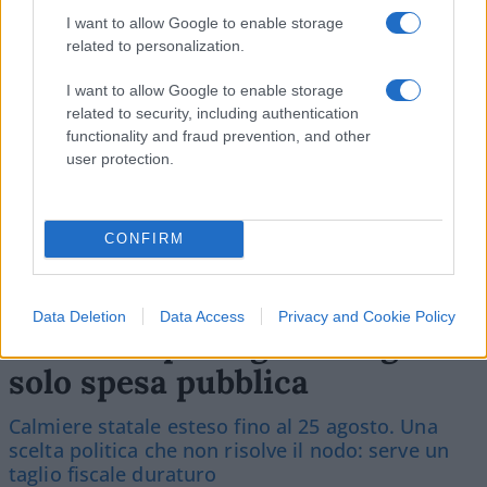
I want to allow Google to enable storage
costantemente, con un CAGR del 2,7% dal 2024 al
related to personalization.
2043 e del 2,4% dal 2024 al 2053.
I want to allow Google to enable storage
related to security, including authentication
functionality and fraud prevention, and other
13
user protection.
Leggi i commenti
CONFIRM
Data Deletion
Data Access
Privacy and Cookie Policy
Accise: la proroga del taglio è
solo spesa pubblica
Calmiere statale esteso fino al 25 agosto. Una
scelta politica che non risolve il nodo: serve un
taglio fiscale duraturo