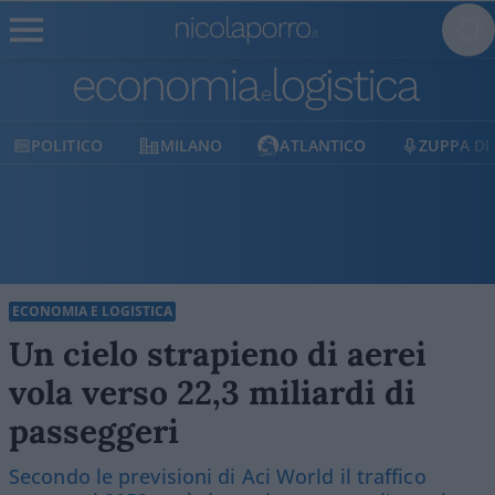
POLITICO
MILANO
ATLANTICO
ZUPPA DI
ECONOMIA E LOGISTICA
Un cielo strapieno di aerei
vola verso 22,3 miliardi di
passeggeri
Secondo le previsioni di Aci World il traffico