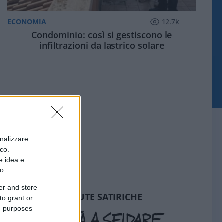
ECONOMIA
12.7k
Condominio: così si gestiscono le
infiltrazioni da lastrico solare
onalizzare
ico.
e idea e
to
er and store
SEDUTE SATIRICHE
to grant or
ed purposes