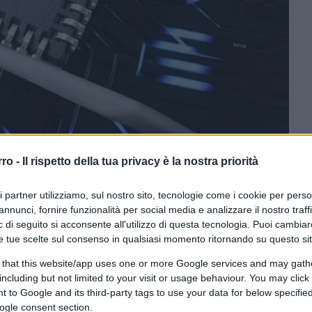
idplace tramite Canva.com
rro -
Il rispetto della tua privacy è la nostra priorità
ri partner utilizziamo, sul nostro sito, tecnologie come i cookie per pers
CLICCA QUI
annunci, fornire funzionalità per social media e analizzare il nostro traff
 di seguito si acconsente all'utilizzo di questa tecnologia. Puoi cambiar
e tue scelte sul consenso in qualsiasi momento ritornando su questo si
0:00
/
--:--
 that this website/app uses one or more Google services and may gath
including but not limited to your visit or usage behaviour. You may click 
o in Borsa
. Il comparto continua a perdere
 to Google and its third-party tags to use your data for below specifi
ogle consent section.
ndita delle auto elettriche in Europa, poi