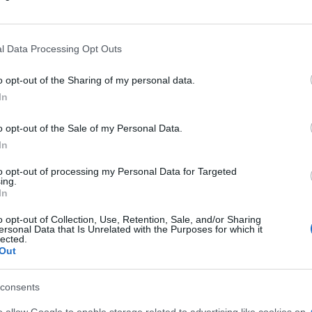
ine dai dazi della
guerra commerciale
l Data Processing Opt Outs
o opt-out of the Sharing of my personal data.
ione di
ChatGpt
e degli altri sistemi di
In
no a sconfiggere il virus. A titolo di
o opt-out of the Sale of my Personal Data.
olo StM è nuovanemente colpito dalle
In
to opt-out of processing my Personal Data for Targeted
ing.
In
ll’ultimo anno. Una dimostrazione della
a strategia degli attuali vertici ma anche di
o opt-out of Collection, Use, Retention, Sale, and/or Sharing
ersonal Data that Is Unrelated with the Purposes for which it
allora come orientarsi nei
semiconduttori
,
lected.
una forte crescita dopo la pandemia.
Out
consents
o allow Google to enable storage related to advertising like cookies on