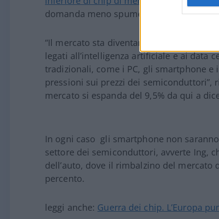
inferiore di chip di memoria
. Cosa che è p
domanda meno spumeggiante, anche in u
“Il mercato sta diventando sempre più bif
legati all’intelligenza artificiale e ai dat
tradizionali, come i PC, gli smartphone e i
pressioni sui prezzi dei semiconduttori”, 
mercato si espanda del 9,5% da qui a dic
In ogni caso gli smartphone non saranno i
settore dei semiconduttori, avverte Ing, 
dell’auto, dove il rimbalzino del mercat
percento.
leggi anche:
Guerra dei chip. L’Europa pu