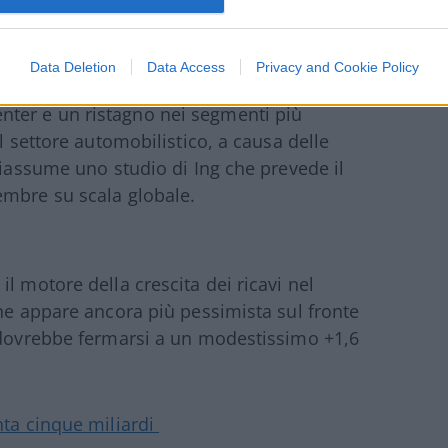
robabile si traduca, oltre che in una
na compressione dei prezzi.
Data Deletion
Data Access
Privacy and Cookie Policy
ronte, con una forte crescita nei segmenti
a center e un ristagno nei segmenti più
l settore automobilistico, a causa delle
riassume uno studio di Ing che prevede il
embre su scala globale.
l motore della crescita dei ricavi nel
che appare ancora più pessimista sul fronte
o dovrebbe fermarsi a un modestissimo +1,6
nta cinque miliardi