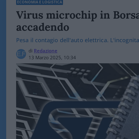
ECONOMIA E LOGISTICA
Virus microchip in Borsa
accadendo
Pesa il contagio dell'auto elettrica. L'incognita 
di
Redazione
13 Marzo 2025, 10:34