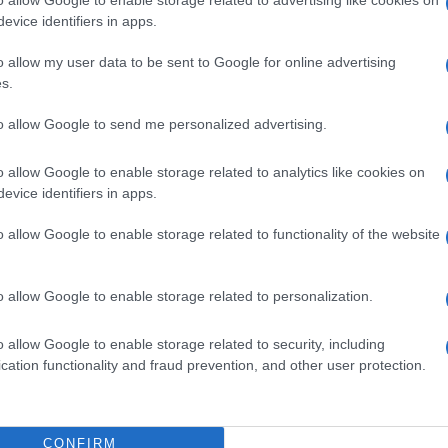
 ma va diviso in tanti differenti sotto-
evice identifiers in apps.
no le auto non sono infatti gli stessi di
timo iPhone o il prossimo modello di
o allow my user data to be sent to Google for online advertising
 chip della scheda grafica dei computer o
s.
ale.
to allow Google to send me personalized advertising.
singole categorie di prodotti. Le stesse
o allow Google to enable storage related to analytics like cookies on
evice identifiers in apps.
anno peraltro subendo un ridimensionamento:
iconductor Trade Statistics) contro il 15%
o allow Google to enable storage related to functionality of the website
r.
o allow Google to enable storage related to personalization.
dite del 16,8% dei microchip logici, del
o allow Google to enable storage related to security, including
 semiconduttori a tecnologia matura non
cation functionality and fraud prevention, and other user protection.
a cinese
Deepseek
ha dimostrato che i
ale possono funzionare con un numero
CONFIRM