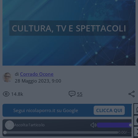
CULTURA, TV E SPETTACOLI
di
Corrado Ocone
28 Maggio 2023, 9:00
14.8k
55
Segui nicolaporro.it su Google
CLICCA QUI
Ascolta l'articolo
0:00
/
--:--