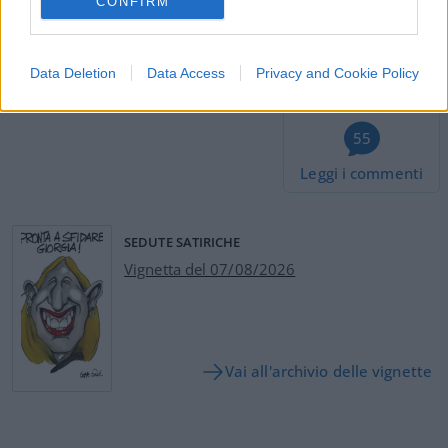
CONFIRM
Corrado Ocone, 28 maggio 2023
Data Deletion
Data Access
Privacy and Cookie Policy
55
Leggi i commenti
SEDUTE SATIRICHE
Vignetta del 07/08/2026
Vai all'archivio delle vignette