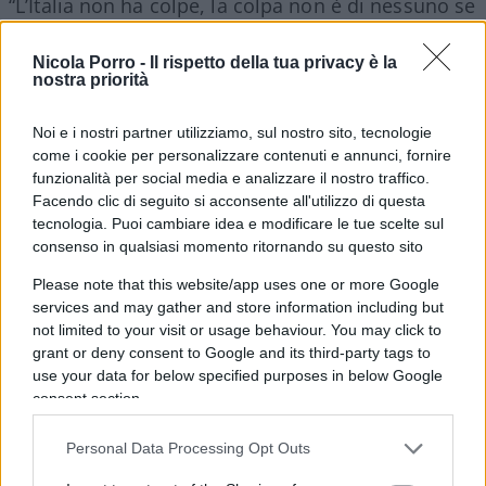
“L’Italia non ha colpe, la colpa non è di nessuno se
non di voi stessi. Siete voi che decidete il vostro
percorso di studi e di vita”, ha aggiunto la
Nicola Porro -
Il rispetto della tua privacy è la
nostra priorità
Esposito.
Più chiara di così non poteva essere
.
Tanto che si può dire che, sarà pure crasssamente
Noi e i nostri partner utilizziamo, sul nostro sito, tecnologie
“ignorante”, ma con questo suo ragionamento ha
come i cookie per personalizzare contenuti e annunci, fornire
in un colpo solo asfaltato tutti coloro, giovani e
funzionalità per social media e analizzare il nostro traffico.
Facendo clic di seguito si acconsente all'utilizzo di questa
non, che si aspettano dallo Stato
sussidi
e
tecnologia. Puoi cambiare idea e modificare le tue scelte sul
prebende
e non si rimboccano le maniche per
consenso in qualsiasi momento ritornando su questo sito
trovare una via di uscita alle difficoltà e al disagio
Please note that this website/app uses one or more Google
delle proprie condizioni di vita: coloro che si
services and may gather and store information including but
accontentano di un piccolo stipendio (ad esempio
not limited to your visit or usage behaviour. You may click to
grant or deny consent to Google and its third-party tags to
elargito sotto forma di “reddito di cittadinanza” o
use your data for below specified purposes in below Google
“salario minimo”) piuttosto che impegnarsi per
consent section.
trovare un lavoro migliore che li farebbe anche
sacrificare di più.
Personal Data Processing Opt Outs