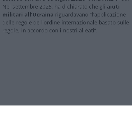
Nel settembre 2025, ha dichiarato che gli
aiuti
militari all’Ucraina
riguardavano “l’applicazione
delle regole dell’ordine internazionale basato sulle
regole, in accordo con i nostri alleati”.
Leggi anche: