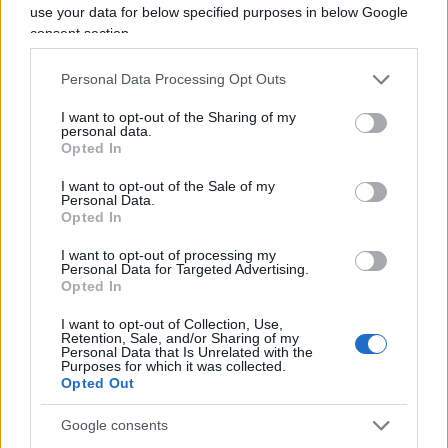
use your data for below specified purposes in below Google
politica. Nello specifico,
riferendosi alle donne
consent section.
over 40
, la Franchi ebbe a dire: “Se dovevano
sposarsi, si sono già sposate, se dovevano fare
Personal Data Processing Opt Outs
figli, li hanno già fatti, se dovevano separarsi,
I want to opt-out of the Sharing of my
hanno fatto anche quello e quindi diciamo che io
personal data.
le prendo che hanno fatto tutti e quattro i giri di
Opted In
boa, quindi sono lì belle e tranquille con me al
I want to opt-out of the Sale of my
Personal Data.
mio fianco e lavorano h24”.
Un susseguirsi di
Opted In
ovvietà
, appunto, né più e né meno.
I want to opt-out of processing my
Personal Data for Targeted Advertising.
Opted In
È bastato questo per scatenare l’ira funesta
dell’associazione anti discriminazioni e per
I want to opt-out of Collection, Use,
Retention, Sale, and/or Sharing of my
apporre con effetto immediato
l’etichetta della
Personal Data that Is Unrelated with the
Purposes for which it was collected.
sessista
di turno sul petto della stilista. Come se
Opted Out
quanto da lei detto non corrispondesse
effettivamente a verità, o se l’intento di Elisabetta
Google consents