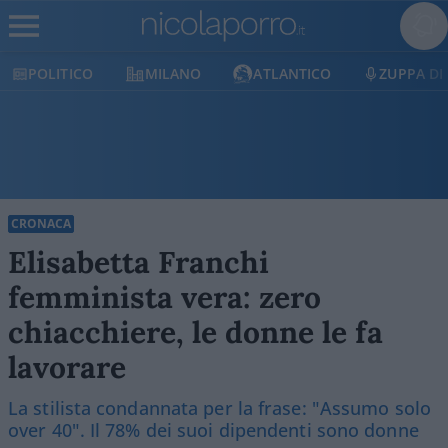
POLITICO
MILANO
ATLANTICO
ZUPPA DI
CRONACA
Elisabetta Franchi
femminista vera: zero
chiacchiere, le donne le fa
lavorare
La stilista condannata per la frase: "Assumo solo
over 40". Il 78% dei suoi dipendenti sono donne