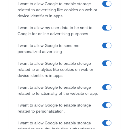
Franchi fosse quello di colpire le donne in quanto
I want to allow Google to enable storage
tali e non quello di sollevare un tema serio, che
related to advertising like cookies on web or
device identifiers in apps.
pone i riflettori su alcune criticità del mercato del
lavoro in Italia. Altro che discriminazione.
I want to allow my user data to be sent to
Google for online advertising purposes.
I want to allow Google to send me
Ma questo, evidentemente, ai sacerdoti della
personalized advertising.
correttezza politica non importa. Come non
I want to allow Google to enable storage
importa il fatto che
il 78% dei dipendenti della
related to analytics like cookies on web or
Franchi sono donne
. Praticamente un’azienda in
device identifiers in apps.
rosa. L’unica cosa che veramente sembra contare
I want to allow Google to enable storage
è
punire il libero pensiero dell’individuo
,
related to functionality of the website or app.
ancora meglio poi se imprenditore, come nel caso
specifico, solo perché disallineato con il sacro
I want to allow Google to enable storage
related to personalization.
credo femminista e non conforme all’ortodossia
politicamente corretta, da cui, evidentemente, non
I want to allow Google to enable storage
è consentito discostarsi. Pena, come in questo
related to security, including authentication