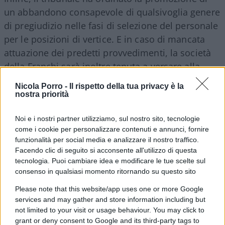
un abbandono consapevole di qualsivoglia genere
di pregiudizio nelle fasi di selezione del personale
per le posizioni di vertice. E in caso di mancata
attuazione dei predetti provvedimenti, la società
della Franchi sarà inoltre tenuta a versare alla
sopra citata associazione la cifra di cento euro per
Nicola Porro -
Il rispetto della tua privacy è la
ogni giorno di ritardo. E questo è quanto. Ma quali
nostra priorità
sono le parole incriminate costate la condanna a
Noi e i nostri partner utilizziamo, sul nostro sito, tecnologie
Elisabetta Franchi? Si tratta realmente di frasi
come i cookie per personalizzare contenuti e annunci, fornire
cotanto discriminatorie? A ben vedere no. Affatto.
funzionalità per social media e analizzare il nostro traffico.
Facendo clic di seguito si acconsente all'utilizzo di questa
tecnologia. Puoi cambiare idea e modificare le tue scelte sul
consenso in qualsiasi momento ritornando su questo sito
Anzi, sembrerebbe quasi che la stilista abbia
Please note that this website/app uses one or more Google
riportato tale condanna semplicemente per aver
services and may gather and store information including but
detto delle ovvietà, evidentemente inconciliabili
not limited to your visit or usage behaviour. You may click to
con gli stringenti canoni imposti dalla correttezza
grant or deny consent to Google and its third-party tags to