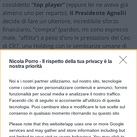
cosiddetto
“top player”
(eppure lei ne aveva già
almeno uno per reparto).
Il Presidente Agnelli
decide di fare un ulteriore, incredibile sforzo
finanziario, “compra” (pardon, mi sono espresso
male, “affitta”) a peso d’oro le prestazioni del Ceo
di CR7, una Holding con le sembianze umane di
Cristiano Ronaldo
. La risposta, e relativo ritorno
economico sul fantozziano investimento fatto, è
Nicola Porro -
Il rispetto della tua privacy è la
nostra priorità
immediatamente confermata dai risultati ottenuti
sul campo dalla holding CR7. La Juventus arriva ai
Noi e i nostri partner utilizziamo, sul nostro sito, tecnologie
“quarti” grazie alla sua straordinaria prestazione
come i cookie per personalizzare contenuti e annunci, fornire
funzionalità per social media e analizzare il nostro traffico.
agli “ottavi” contro il espurios Atletico Madrid del
Facendo clic di seguito si acconsente all'utilizzo di questa
“doppio sangue” Diego Simeone, inventore del
tecnologia. Puoi cambiare idea e modificare le tue scelte sul
“cholismo”.
consenso in qualsiasi momento ritornando su questo sito
Please note that this website/app uses one or more Google
Ai “quarti” gli toccano
i ragazzini dell’Aiax
,
services and may gather and store information including but
not limited to your visit or usage behaviour. You may click to