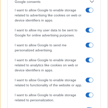
Google consents
E ora che fare?
I want to allow Google to enable storage
related to advertising like cookies on web or
Pagina
device identifiers in apps.
PAGINA
Precedente
SUCCESSIVA
I want to allow my user data to be sent to
Google for online advertising purposes.
4
I want to allow Google to send me
Leggi i commenti
personalized advertising.
I want to allow Google to enable storage
related to analytics like cookies on web or
SEDUTE SATIRICHE
device identifiers in apps.
Vignetta del 07/08/2026
I want to allow Google to enable storage
related to functionality of the website or app.
I want to allow Google to enable storage
Vai all'archivio delle vignette
related to personalization.