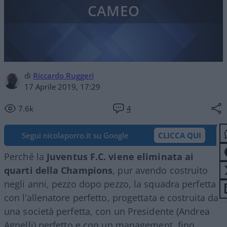
CAMEO
di
Riccardo Ruggeri
17 Aprile 2019, 17:29
7.6k
4
Segui nicolaporro.it su Google
CLICCA QUI
Perché la
Juventus F.C. viene eliminata ai
quarti della Champions
, pur avendo costruito
negli anni, pezzo dopo pezzo, la squadra perfetta,
con l’allenatore perfetto, progettata e costruita da
una società perfetta, con un Presidente (Andrea
Agnelli) perfetto e con un management, fino