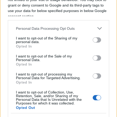
nessuno lo dice, ma lo leggo negli occhi umidi dei
grant or deny consent to Google and its third-party tags to
miei amici “competenti” che sotto i baffi
use your data for below specified purposes in below Google
sorridono: CR7 & Soci li ridicolizzeranno. Si
consent section.
sentono già proiettati a Liverpool, per poi
vedersela in finale con il Barcellona di Leo Messi.
Personal Data Processing Opt Outs
Una vittoria nella notte di Madrid, con tutto il
I want to opt-out of the Sharing of my
personal data.
pubblico schierato contro i separatisti catalani,
Opted In
sarà l’apoteosi di un ciclo iniziato con il geniale
I want to opt-out of the Sale of my
amministratore delegato al quale si deve il
Personal Data.
progetto visionario di questa straordinaria
Opted In
avventura della Juventus F. C.: Antonio Giraudo.
I want to opt-out of processing my
Personal Data for Targeted Advertising.
Opted In
I want to opt-out of Collection, Use,
Invece, in una banale notte torinese la Juventus F.
Retention, Sale, and/or Sharing of my
Personal Data that Is Unrelated with the
C. viene surclassata da una squadra di giovanotti
Purposes for which it was collected.
Opted Out
che giocano un calcio antico a velocità moderna:
che sia questo il nuovo paradigma del calcio 2.0?