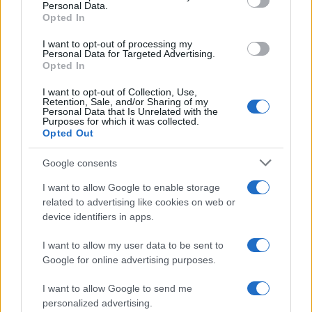
Personal Data.
Opted In
I pm hanno chiesto condanne per
88 anni di
carcere
complessivi. A 16 degli attivisti è
I want to opt-out of processing my
Personal Data for Targeted Advertising.
contestata anche l’associazione a delinquere.
Opted In
I want to opt-out of Collection, Use,
Retention, Sale, and/or Sharing of my
Personal Data that Is Unrelated with the
Purposes for which it was collected.
Dall’altra parte,
Elena Chiorino
, vicepresidente
Opted Out
della Regione Piemonte, sottolinea l’importanza
della richiesta di risarcimento come segno di una
Google consents
netta condanna verso azioni illegali e violente,
I want to allow Google to enable storage
soprattutto quando queste minacciano progetti
related to advertising like cookies on web or
device identifiers in apps.
cruciali per lo sviluppo regionale e il benessere
collettivo.
L’Askatasuna, per dire, è il centro
I want to allow my user data to be sent to
sociale dove Ilaria Salis è andata in visita non
Google for online advertising purposes.
molto dopo la sue elezione all’Europarlamento
.
I want to allow Google to send me
personalized advertising.