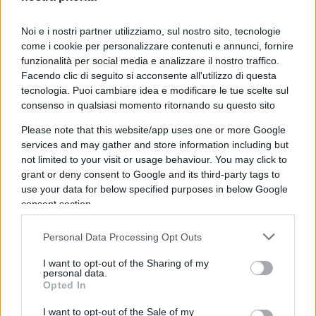
Zaniolo a nome della
Telt
, la società Italo
francese per la realizzazione del tunnel, convinta
Noi e i nostri partner utilizziamo, sul nostro sito, tecnologie
che gli assalti alla Tav sia configurabili come
come i cookie per personalizzare contenuti e annunci, fornire
funzionalità per social media e analizzare il nostro traffico.
“sabotaggio”.
Facendo clic di seguito si acconsente all'utilizzo di questa
tecnologia. Puoi cambiare idea e modificare le tue scelte sul
consenso in qualsiasi momento ritornando su questo sito
La posizione della difesa, guidata dall’avvocato
Please note that this website/app uses one or more Google
services and may gather and store information including but
Claudio Novaro
, contesta l’interpretazione della
not limited to your visit or usage behaviour. You may click to
Procura di Torino, negando l’esistenza di una vera
grant or deny consent to Google and its third-party tags to
e propria regia criminale dietro le azioni di
use your data for below specified purposes in below Google
Askatasuna
. Secondo Novaro, si tratterebbe
consent section.
piuttosto di un fenomeno collettivo e spontaneo,
Personal Data Processing Opt Outs
condiviso con altri gruppi e individui senza una
struttura organizzativa rigida, un aspetto che, a
I want to opt-out of the Sharing of my
personal data.
loro avviso, dovrebbe incidere sull’esito del
Opted In
processo.
I want to opt-out of the Sale of my