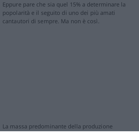
Eppure pare che sia quel 15% a determinare la
popolarità e il seguito di uno dei più amati
cantautori di sempre. Ma non è così.
La massa predominante della produzione
Gucciniana si dirama in filoni tra loro