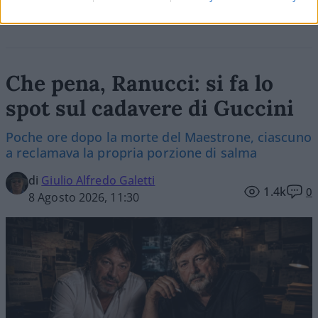
Che pena, Ranucci: si fa lo
spot sul cadavere di Guccini
Poche ore dopo la morte del Maestrone, ciascuno
a reclamava la propria porzione di salma
di
Giulio Alfredo Galetti
1.4k
0
8 Agosto 2026, 11:30