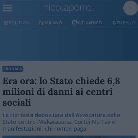
OLITICO
MILANO
ATLANTICO
ZUPPA DI POR
CRONACA
Era ora: lo Stato chiede 6,8
milioni di danni ai centri
sociali
La richiesta depositata dall'Avvocatura dello
Stato contro l'Askatasuna. Cortei No Tav e
manifestazioni: chi rompe paga