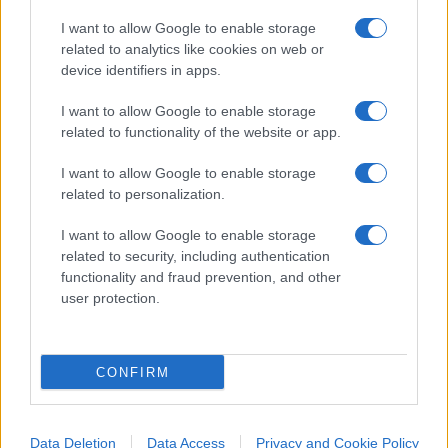
Nicolaporro.it è anche su Whatsapp. È sufficiente
I want to allow Google to enable storage
cliccare qui
per iscriversi al canale ed essere sempre
related to analytics like cookies on web or
aggiornati (gratis).
device identifiers in apps.
I want to allow Google to enable storage
#ASKATASUNA
#NO TAV
#TORINO
related to functionality of the website or app.
I want to allow Google to enable storage
51
related to personalization.
Leggi i commenti
I want to allow Google to enable storage
related to security, including authentication
functionality and fraud prevention, and other
SEDUTE SATIRICHE
user protection.
Vignetta del 07/08/2026
CONFIRM
Vai all'archivio delle vignette
Data Deletion
Data Access
Privacy and Cookie Policy