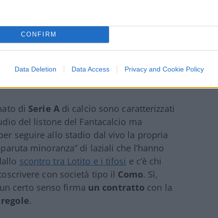
CONFIRM
Data Deletion
Data Access
Privacy and Cookie Policy
onato di
Serie A
di calcio sono caratterizzati
tudio del listone del Fantacalcio ma
er seguire allo stadio dal vivo la propria
sparuta minoranza” di laziali che l’hanno
dallo
scontro tra Lotito e i tifosi
e c’è chi
toscrivere con società tipo il
Como
. Sì,
un certo senso firma
un contratto
con la
 regole
.