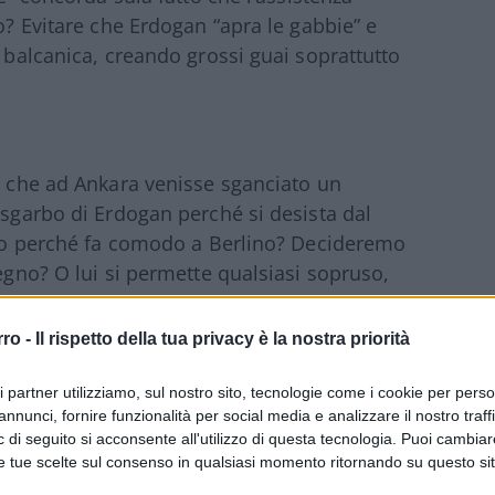
po? Evitare che Erdogan “apra le gabbie” e
a balcanica, creando grossi guai soprattutto
to che ad Ankara venisse sganciato un
 sgarbo di Erdogan perché si desista dal
solo perché fa comodo a Berlino? Decideremo
segno? O lui si permette qualsiasi sopruso,
iegherà lo stesso?
rro -
Il rispetto della tua privacy è la nostra priorità
PEA
#URSULA VON DER LEYEN
ri partner utilizziamo, sul nostro sito, tecnologie come i cookie per pers
annunci, fornire funzionalità per social media e analizzare il nostro traff
54
 di seguito si acconsente all'utilizzo di questa tecnologia. Puoi cambiar
e tue scelte sul consenso in qualsiasi momento ritornando su questo si
Leggi i commenti