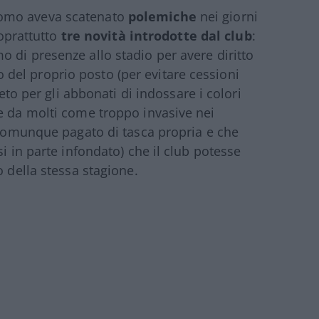
Como aveva scatenato
polemiche
nei giorni
soprattutto
tre novità introdotte dal club
:
 di presenze allo stadio per avere diritto
zzo del proprio posto (per evitare cessioni
ieto per gli abbonati di indossare i colori
e da molti come troppo invasive nei
a comunque pagato di tasca propria e che
i in parte infondato) che il club potesse
o della stessa stagione.