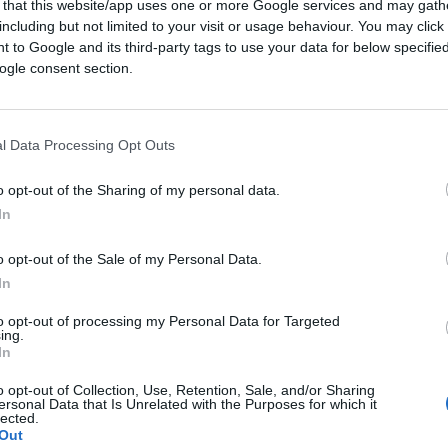
 that this website/app uses one or more Google services and may gath
including but not limited to your visit or usage behaviour. You may click 
 to Google and its third-party tags to use your data for below specifi
ogle consent section.
sa di controllare chi ha
l Data Processing Opt Outs
o opt-out of the Sharing of my personal data.
In
ntrolli sugli abbonati: pagare il posto non
arlo
o opt-out of the Sale of my Personal Data.
In
1.6k
Visualizzazioni
3
commenti
to opt-out of processing my Personal Data for Targeted
ing.
In
o opt-out of Collection, Use, Retention, Sale, and/or Sharing
ersonal Data that Is Unrelated with the Purposes for which it
lected.
Out