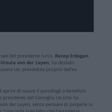
onale del presidente turco,
Recep Erdogan
,
a
Ursula von der Leyen
, ha destato
sione Ue, presieduta proprio dall’ex
aprire di nuovo il portafogli a beneficio
to presidente del Consiglio Ue (che ha
a von der Leyen, senza pensare di porgerle la
Ue “concorda sula fatto che l’assistenza