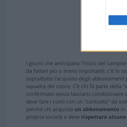
I giorni che anticipano l’inizio del campi
da fattori più o meno importanti: c’è lo s
soprattutto l’acquisto degli abbonamenti p
squadra del cuore. C’è chi fa parte della “
confermato senza lasciarsi condizionare 
deve fare i conti con un “contratto” da sot
perché chi acquista
un abbonamento
in 
propria società e deve
rispettare alcune