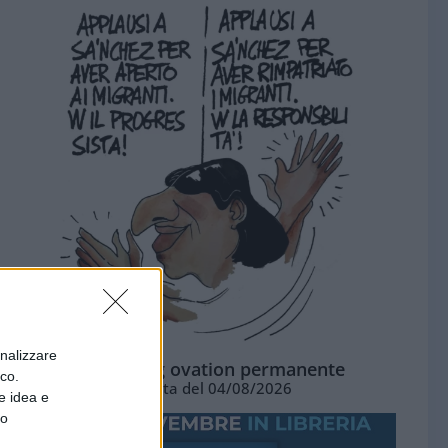
onalizzare
La standing ovation permanente
ico.
Vignetta del 04/08/2026
e idea e
to