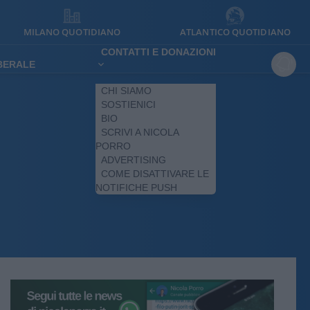
MILANO QUOTIDIANO
ATLANTICO QUOTIDIANO
CONTATTI E DONAZIONI
IBERALE
CHI SIAMO
SOSTIENICI
BIO
SCRIVI A NICOLA
PORRO
ADVERTISING
COME DISATTIVARE LE
NOTIFICHE PUSH