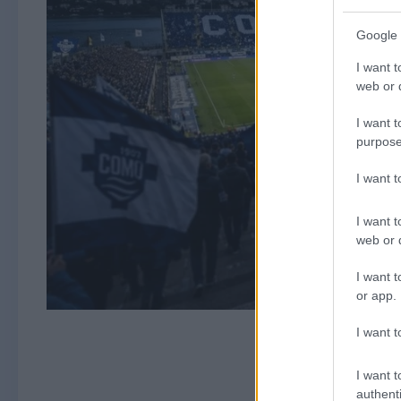
Google 
I want t
web or d
I want t
purpose
I want 
I want t
web or d
I want t
or app.
I want t
I want t
authenti