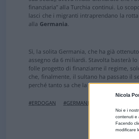
finanziaria” alla Turchia continui. Lo sco
lasci che i migranti intraprendano la rott
alla
Germania
.
Sì, la solita Germania, che ha già ottenu
assegno da 6 miliardi. Stavolta basterà lo
folle progetto di finanziarne il regime, 
che, finalmente, il sultano ha passato il 
perché tanto sa che la debole Europa si p
Nicola Po
#ERDOGAN
#GERMANIA
#UNIONE EURO
Noi e i nost
contenuti e 
Facendo clic
modificare l