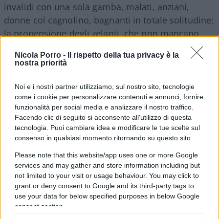
invalidi con una sola gamba, malati, anziani,
donne col cagnolino, bagnanti in totale solitudine;
la propensione degli zelanti, che non mancano
mai, alla delazione, la carognaggine, i regolamenti
Nicola Porro -
Il rispetto della tua privacy è la
di conti tra vicini; gli artisti a sovvenzione statale,
nostra priorità
quelli che “ci fanno tanto divertire” secondo il
presidente del Consiglio, ai quali lanciare l’osso
Noi e i nostri partner utilizziamo, sul nostro sito, tecnologie
come i cookie per personalizzare contenuti e annunci, fornire
sotto al tavolo, che si sdebitano con scrupolo
funzionalità per social media e analizzare il nostro traffico.
zdanoviano, da socialismo reale, nel vergare
Facendo clic di seguito si acconsente all'utilizzo di questa
appelli di obbedienza al regime, nello scagliarsi
tecnologia. Puoi cambiare idea e modificare le tue scelte sul
contro le opposizioni imbavagliate, nel pretendere
consenso in qualsiasi momento ritornando su questo sito
ulteriore isolamento, altre mascherine, altra
Please note that this website/app uses one or more Google
psicosi, lo sdegno classista verso i poveri, senza
services and may gather and store information including but
not limited to your visit or usage behaviour. You may click to
giardini privati e seconde ville ove smaltire
grant or deny consent to Google and its third-party tags to
mollemente la clausura.
use your data for below specified purposes in below Google
consent section.