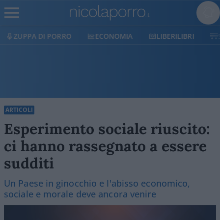
ECONOMIA
LIBERILIBRI
SHOP
SOSTIENICI
ARTICOLI
Esperimento sociale riuscito:
ci hanno rassegnato a essere
sudditi
Un Paese in ginocchio e l'abisso economico,
sociale e morale deve ancora venire