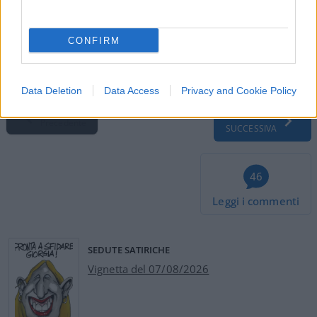
ancora venire, abisso economico, sociale, anche
morale e spirituale.
CONFIRM
#FASE DUE
#LIBERTÀ
#LOCKDOWN
#RIAPERTURA
Data Deletion
Data Access
Privacy and Cookie Policy
Pagina
PAGINA
Precedente
SUCCESSIVA
46
Leggi i commenti
SEDUTE SATIRICHE
Vignetta del 07/08/2026