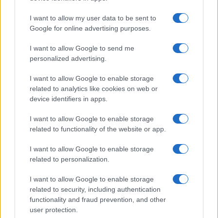
“perché rappresenta lo Stato”. Affermazione da
I want to allow my user data to be sent to
fare accapponare la pelle, anche Hitler lo
Google for online advertising purposes.
rappresentava. Ma forse lui pensa a Castro, a
Lenin, a PolPot, a Mao.
I want to allow Google to send me
personalized advertising.
Sì, se ne sono viste e sentite di aberrazioni in
I want to allow Google to enable storage
questi mesi di sbando e di follia. E, quel che è
related to analytics like cookies on web or
device identifiers in apps.
peggio, sono state tutte digerite, tutte
metabolizzate. L’
esperimento sociale
è riuscito
,
I want to allow Google to enable storage
c’è gente senza più nessuna voglia o forza di
related to functionality of the website or app.
ripartire, di uscire, anziani atterriti che non
I want to allow Google to enable storage
respirano l’aria libera da tre mesi e si sono
related to personalization.
abituati a farlo, sudditi che girano in mascherina
I want to allow Google to enable storage
anche da soli in macchina o in spiaggia, davanti al
related to security, including authentication
mare che esala salmastro. Paese peggio che in
functionality and fraud prevention, and other
ginocchio, paese al tappeto e il peggio deve
user protection.