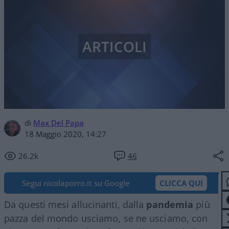
ARTICOLI
di
Max Del Papa
18 Maggio 2020, 14:27
26.2k
46
Segui nicolaporro.it su Google
CLICCA QUI
Da questi mesi allucinanti, dalla
pandemia
più
pazza del mondo usciamo, se ne usciamo, con