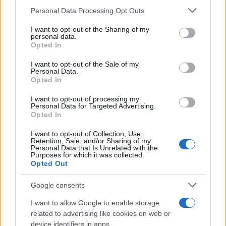
Personal Data Processing Opt Outs
Altre conseguenze, fatali nel tempo distopico
dell’angoscia: i media spalmati come non mai, le
I want to opt-out of the Sharing of my
personal data.
intimidazioni o la maleducazione verso i pochi che
Opted In
non si adeguano, che pretendono di fare
I want to opt-out of the Sale of my
domande, di eccepire, il trionfo della metastasi
Personal Data.
Opted In
burocratica che complica l’impossibile, la gara a
chi s’inventa espedienti concentrazionari ancora
I want to opt-out of processing my
Personal Data for Targeted Advertising.
più estremi, ancora più alienati. Un giornalista va
Opted In
in televisione a dire che “è chiaro che c’è una
I want to opt-out of Collection, Use,
sospensione della Costituzione, lo sappiamo
Retention, Sale, and/or Sharing of my
Personal Data that Is Unrelated with the
tutti”: è roba da rivoluzione ma nessuno fiata,
Purposes for which it was collected.
Opted Out
men che meno il
presidente della Repubblica
che sulla
Costituzione
dovrebbe vigilare. Si
Google consents
sentono, si leggono cose turche. Un
I want to allow Google to enable storage
commentatore bollito dice senza imbarazzo che
related to advertising like cookies on web or
Conte, premier in batteria, gli sta simpatico
device identifiers in apps.