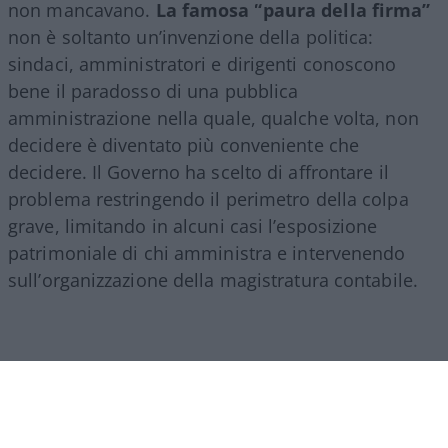
non mancavano.
La famosa “paura della firma”
non è soltanto un’invenzione della politica:
sindaci, amministratori e dirigenti conoscono
bene il paradosso di una pubblica
amministrazione nella quale, qualche volta, non
decidere è diventato più conveniente che
decidere. Il Governo ha scelto di affrontare il
problema restringendo il perimetro della colpa
grave, limitando in alcuni casi l’esposizione
patrimoniale di chi amministra e intervenendo
sull’organizzazione della magistratura contabile.