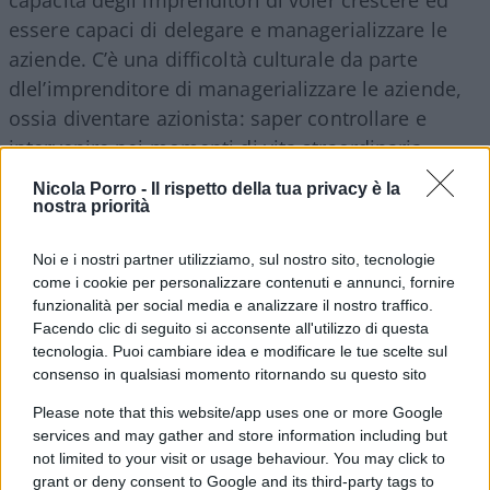
essere capaci di delegare e managerializzare le
aziende. C’è una difficoltà culturale da parte
dlel’imprenditore di managerializzare le aziende,
ossia diventare azionista: saper controllare e
intervenire nei momenti di vita straordinaria
dell’azienda. Ma la gestione deve essere fatta da
Nicola Porro -
Il rispetto della tua privacy è la
una squadra di manager”. Con una certezza: “I
nostra priorità
manager bravi ci sono, ma non vogliono venire a
Noi e i nostri partner utilizziamo, sul nostro sito, tecnologie
fare gli yesman”. Secondo Costamagna, inoltre,
come i cookie per personalizzare contenuti e annunci, fornire
per una vera ripartenza dell’Italia è necessario fare
funzionalità per social media e analizzare il nostro traffico.
parte dell’Europa, perché Roma da sola non può
Facendo clic di seguito si acconsente all'utilizzo di questa
farcela: “In tal senso, abbiamo bisogno di una
tecnologia. Puoi cambiare idea e modificare le tue scelte sul
consenso in qualsiasi momento ritornando su questo sito
maggiore coesione e comunanza di intenti”.
Please note that this website/app uses one or more Google
services and may gather and store information including but
Le sfide di Poste Italiane
not limited to your visit or usage behaviour. You may click to
grant or deny consent to Google and its third-party tags to