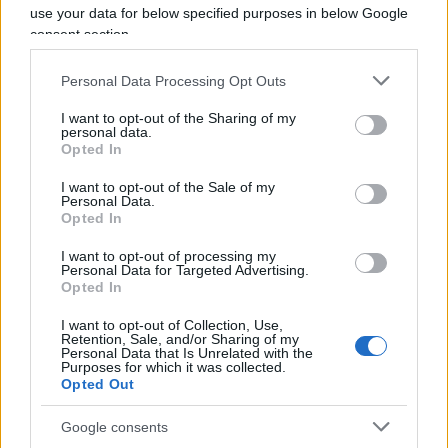
use your data for below specified purposes in below Google
consent section.
Quando si parla di trasporti e di logistica non
possiamo non pensare a
Poste Italiane
. Ospite di
Personal Data Processing Opt Outs
questa prima tavola rotonda, l’amministratore
delegato
Matteo Del Fante
ha snocciolato
I want to opt-out of the Sharing of my
personal data.
numeri e novità, a partire dalla creazione di una
Opted In
piattaforma elettronica per istituire un cosiddetto
I want to opt-out of the Sale of my
“Uber dei camionisti”: “Abbiamo investito in
Personal Data.
Opted In
un’azienda tedesca e stiamo cercando di spostare
la base in Italia. Il mercato dei camionisti è molto
I want to opt-out of processing my
Personal Data for Targeted Advertising.
frammentato e vogliamo aumentare il carico del
Opted In
ritorno” poichè “tutto ciò che viene messo sui
I want to opt-out of Collection, Use,
camion vuoti è fonte di guadagno”. Poste continua
Retention, Sale, and/or Sharing of my
Personal Data that Is Unrelated with the
a investire sulla sua presenza capillare sul
Purposes for which it was collected.
Opted Out
territorio e da questo punto di vista è
fondamentale il contributo del Pnrr, con un
Google consents
progetto che si chiama Polis che “su 7mila uffici