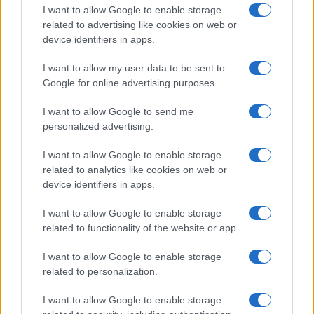
I want to allow Google to enable storage
postali in Comuni che hanno meno di 15mila
related to advertising like cookies on web or
abitanti, porterà i servizi della Pubblica
device identifiers in apps.
Amministrazione, aiutando i cittadini che vivono
I want to allow my user data to be sent to
nei centri minori ad avere il passaporto, patente,
Google for online advertising purposes.
carta d’identità e certificati di ogni tipo, nel
proprio ufficio postale con un unico passaggio”.
I want to allow Google to send me
personalized advertising.
Lato
consegne
, Del Fante ha spiegato che oggi
I want to allow Google to enable storage
Poste Italiane è a una consegna ogni 10-11 giorni
related to analytics like cookies on web or
device identifiers in apps.
per italiano. In altri termini, ogni italiano riceve in
cassetta un bene ogni 10 giorni. Ma è poco:
I want to allow Google to enable storage
“Perché noi dobbiamo mantenere pronti 30 mila
related to functionality of the website or app.
postini e 25 mila persone nelle nostre fabbriche a
I want to allow Google to enable storage
smistare. Con questi numeri hai un bivio e noi
related to personalization.
siamo andati sui pacchi. La strada era in salita,
I want to allow Google to enable storage
ma il mercato e-commerce era in esplosione.