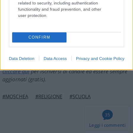
cosa sarebbe, allora? Il peso delle responsabilità
related to security, including authentication
functionality and fraud prevention, and other
varia da fede a fede? Il sospetto non può non
user protection.
esserci…
CONFIRM
Franco Lodige, 9 maggio 2025
Data Deletion
Data Access
Privacy and Cookie Policy
Nicolaporro.it è anche su Whatsapp. È sufficiente
cliccare qui
per iscriversi al canale ed essere sempre
aggiornati (gratis).
#MOSCHEA
#RELIGIONE
#SCUOLA
35
Leggi i commenti