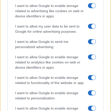
I want to allow Google to enable storage
Oristano che è stata
sospesa con stipendio
related to advertising like cookies on web or
ridotto per aver fatto recitare una preghiera in
device identifiers in apps.
classe
. Un caso che scatenò dibattito qualche
tempo fa, con tanto di interrogazioni in
I want to allow my user data to be sent to
Google for online advertising purposes.
Parlamento e l’intervento del vicepremier Matteo
Salvini: “Siamo alla follia”. “Rientrerò a scuola a
I want to allow Google to send me
testa alta, mi hanno contestato una cosa in cui
personalized advertising.
non pensavo ci fosse nulla di male, come una
I want to allow Google to enable storage
preghiera prima di Natale, con il lavoretto del
related to analytics like cookies on web or
braccialino” tirò dritto la maestra, rea di aver
device identifiers in apps.
creato un piccolo rosario ai bambini, che poi
I want to allow Google to enable storage
hanno recitato un Ave Maria e un Padre nostro. I
related to functionality of the website or app.
bambini erano contenti, ma non cambiò niente:
sospensione e stipendio ridotto. Secondo chi di
I want to allow Google to enable storage
related to personalization.
dovere, la docente plagiò i bambini. Con una
preghiera. E farli inginocchiare in una moschea
I want to allow Google to enable storage