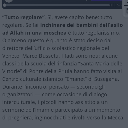
0:00
/
--:--
“Tutto regolare”
. Sì, avete capito bene: tutto
regolare. Se fai
inchinare dei bambini dell’asilo
ad Allah in una moschea
è tutto regolarissimo.
O almeno questo è quanto è stato deciso dal
direttore dell’ufficio scolastico regionale del
Veneto, Marco Bussetti. I fatti sono noti: alcune
classi della scuola dell’infanzia “Santa Maria delle
Vittorie” di Ponte della Priula hanno fatto visita al
Centro culturale islamico “Emanet” di Susegana.
Durante l’incontro, pensato — secondo gli
organizzatori — come occasione di dialogo
interculturale, i piccoli hanno assistito a un
sermone dell’Imam e partecipato a un momento
di preghiera, inginocchiati e rivolti verso la Mecca.