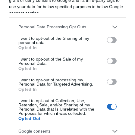
grant or deny consent to Google and its third-party tags to
culture e religioni presenti nel paese. Ma c’è
use your data for below specified purposes in below Google
consent section.
anche chi comprensibilmente non ha accolto di
buon grado quanto accaduto. E sempre di
Personal Data Processing Opt Outs
scorgere anche un
doppiopesismo
a seconda
I want to opt-out of the Sharing of my
della fede al centro delle polemiche.
personal data.
Opted In
I want to opt-out of the Sale of my
Personal Data.
Leggi anche:
Opted In
I want to opt-out of processing my
L’asilo cattolico si inchina ad Allah. Siamo morti
Personal Data for Targeted Advertising.
Opted In
Perché è sconcertante far inchinare i bimbi ad
Allah
I want to opt-out of Collection, Use,
Retention, Sale, and/or Sharing of my
Personal Data that Is Unrelated with the
Purposes for which it was collected.
Sì, perché un caso molto simile si è concluso con
Opted Out
una sanzione notevolmente diversa. Parliamo
Google consents
della storia dell’insegnante di scuola primaria di