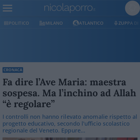
POLITICO
MILANO
ATLANTICO
ZUPPA DI P
CRONACA
Fa dire l’Ave Maria: maestra
sospesa. Ma l’inchino ad Allah
“è regolare”
I controlli non hanno rilevato anomalie rispetto al
progetto educativo, secondo l'ufficio scolastico
regionale del Veneto. Eppure...