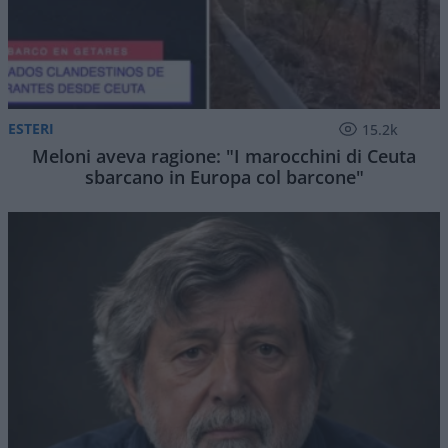
ESTERI
15.2k
Meloni aveva ragione: "I marocchini di Ceuta
sbarcano in Europa col barcone"