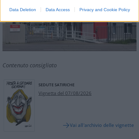
Data Deletion
Data Access
Privacy and Cookie Policy
Contenuto consigliato
SEDUTE SATIRICHE
Vignetta del 07/08/2026
Vai all'archivio delle vignette