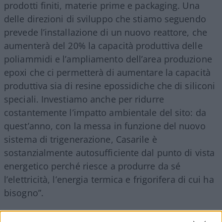
prodotti finiti, materie prime e packaging. Una
delle direzioni di sviluppo che stiamo seguendo
prevede l’installazione di un nuovo reattore, che
aumenterà del 20% la capacità produttiva delle
poliammidi e l’ampliamento dell’area produzione
epoxi che ci permetterà di aumentare la capacità
produttiva sia di resine epossidiche che di siliconi
speciali. Investiamo anche per ridurre
costantemente l’impatto ambientale del sito: da
quest’anno, con la messa in funzione del nuovo
sistema di trigenerazione, Casarile è
sostanzialmente autosufficiente dal punto di vista
energetico perché riesce a produrre da sé
l’elettricità, l’energia termica e frigorifera di cui ha
bisogno”.
Qual è il filo conduttore che unisce Casarile agli altri