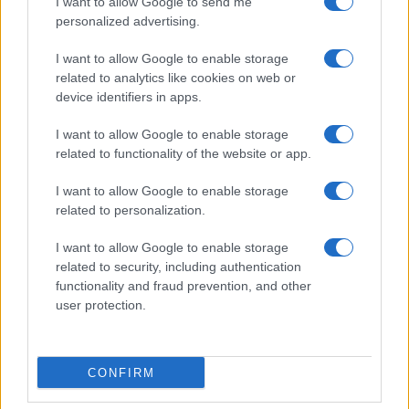
I want to allow Google to send me
normativa europea. In termini di sostenibilità, la
personalized advertising.
stessa Zingonia è un ottimo esempio per quanto
riguarda la gestione dei rifiuti: negli ultimi anni,
I want to allow Google to enable storage
related to analytics like cookies on web or
grazie a vari progetti siamo riusciti a dimezzare la
device identifiers in apps.
quantità di scarti che finisce in discarica. A
Ferentino abbiamo messo in funzione un
I want to allow Google to enable storage
innovativo sistema di depurazione per migliorare
related to functionality of the website or app.
la qualità delle acque reflue e favorirne il riuso, e
I want to allow Google to enable storage
anche qui abbiamo un impianto di trigenerazione
related to personalization.
per autoprodurre gran parte dell’energia di cui lo
I want to allow Google to enable storage
stabilimento ha bisogno”.
related to security, including authentication
functionality and fraud prevention, and other
user protection.
CONFIRM