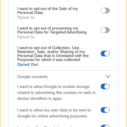
65% le emissioni di CO2 per tonnellata di prodotto
I want to opt-out of the Sale of my
rispetto al 2010”.
Personal Data.
Opted In
Vediamo in sintesi qualche esempio di ciascuno in
I want to opt-out of processing my
Personal Data for Targeted Advertising.
termini di innovazione, sicurezza e green.
Opted In
I want to opt-out of Collection, Use,
Retention, Sale, and/or Sharing of my
“Casarile è molto attivo nello sviluppo di
Personal Data that Is Unrelated with the
Purposes for which it was collected.
tecnologie per il settore medicale, ad esempio ha
Opted Out
messo a punto un adesivo termoplastico che
viene utilizzato nella produzione dei sensori,
Google consents
applicabili sulla pelle, per il monitoraggio del
I want to allow Google to enable storage
glucosio nel sangue. Zingonia è stata invece il
related to advertising like cookies on web or
punto di riferimento per realizzare la formula
device identifiers in apps.
degli adesivi a base acqua che ha contribuito ad
I want to allow my user data to be sent to
accelerare l’abbandono delle cannucce di plastica
Google for online advertising purposes.
per passare a quelle in carta, come previsto dalla