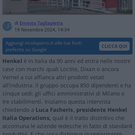
di
Ernesto Tagliapietra
19 Novembre 2024, 14:34
Aggiungi nicolaporro.it alle tue fonti
CLICCA QUI
preferite su Google
Henkel
è in Italia da 90 anni ed entra nelle nostre
case con marchi quali Loctite, Dixan o ancora
Vernel a cui affianca altri prodotti votati
all’industria. Il gruppo occupa 850 dipendenti e ha
cinque sedi: gli uffici amministrativi di Milano e
tre stabilimenti. Iniziamo questa intervista
chiedendo a
Luca Facheris, presidente Henkel
Italia Operations,
qual è il tratto distintivo che
accomuna le aziende tedesche in fatto di standard
produttivi. E che cosa distingue maggiormente