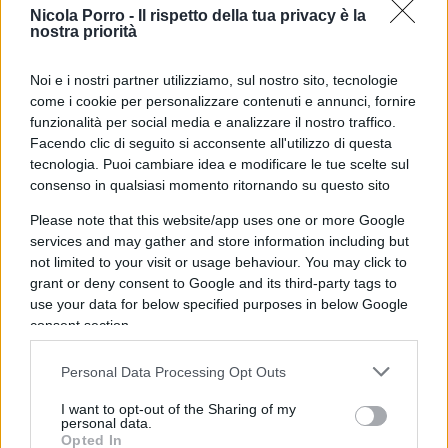
Nicola Porro -
Il rispetto della tua privacy è la
poli produttivi del gruppo in Italia?
nostra priorità
Noi e i nostri partner utilizziamo, sul nostro sito, tecnologie
“In Italia abbiamo due stabilimenti dedicati agli
come i cookie per personalizzare contenuti e annunci, fornire
adesivi industriali (Casarile, alle porte di Milano, e
funzionalità per social media e analizzare il nostro traffico.
Zingonia, in provincia di Bergamo) e uno a
Facendo clic di seguito si acconsente all'utilizzo di questa
Ferentino, in provincia di Frosinone, in cui
tecnologia. Puoi cambiare idea e modificare le tue scelte sul
consenso in qualsiasi momento ritornando su questo sito
produciamo detersivi per il bucato e le stoviglie.
In tutti ritroviamo lo spirito pionieristico di Henkel
Please note that this website/app uses one or more Google
services and may gather and store information including but
che si traduce nell’innovazione continua e nella
not limited to your visit or usage behaviour. You may click to
progressiva digitalizzazione di impianti e processi.
grant or deny consent to Google and its third-party tags to
Comune è anche l’attenzione alla sostenibilità, in
use your data for below specified purposes in below Google
linea con gli impegni globali dell’azienda in fatto
consent section.
di energia e impatto ambientale. Entro il 2030,
Personal Data Processing Opt Outs
tutti i nostri siti produttivi nel mondo, compresi
quelli italiani, useranno il 100% di elettricità da
I want to opt-out of the Sharing of my
personal data.
fonti rinnovabili, con l’obiettivo di diminuire del
Opted In