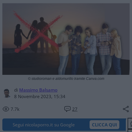
© studioroman e aldomurillo tramite Canva.com
di
Massimo Balsamo
8 Novembre 2023, 15:34
7.7k
27
Segui nicolaporro.it su Google
CLICCA QUI