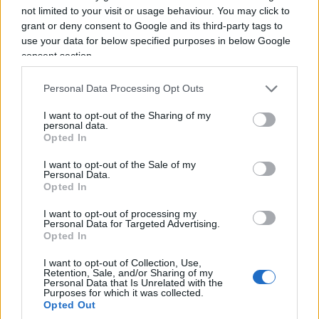
l’indizio del Dna rimane uno degli elementi più
not limited to your visit or usage behaviour. You may click to
grant or deny consent to Google and its third-party tags to
significativi portati dall’accusa.
use your data for below specified purposes in below Google
consent section.
Infine, non meno importante sarà
la consulenza
psichiatrica del professor Catanesi
. Consulenza
Personal Data Processing Opt Outs
che, a causa del rifiuto – assolutamente
I want to opt-out of the Sharing of my
personal data.
comprensibile – di sottoporsi ai colloqui da parte
Opted In
dell’indagato, dovrà basarsi sulla documentazione
sequestrata dagli inquirenti, sulle intercettazioni,
I want to opt-out of the Sale of my
Personal Data.
probabilmente anche sui molti interventi televisivi
Opted In
di Sempio e sulle valutazioni già depositate del
I want to opt-out of processing my
Racis dei Carabinieri.
Personal Data for Targeted Advertising.
Opted In
I want to opt-out of Collection, Use,
Retention, Sale, and/or Sharing of my
Personal Data that Is Unrelated with the
Purposes for which it was collected.
Opted Out