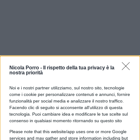
Per quanto riguarda gli accertamenti genetici,
Carlo Previderè sta conducendo un nuovo
Nicola Porro -
Il rispetto della tua privacy è la
nostra priorità
approfondimento sul materiale biologico
rinvenuto sotto le unghie di
Chiara Poggi.
Noi e i nostri partner utilizziamo, sul nostro sito, tecnologie
Secondo la Procura, il profilo del cromosoma Y
come i cookie per personalizzare contenuti e annunci, fornire
identificherebbe in modo inequivocabile la linea
funzionalità per social media e analizzare il nostro traffico.
Facendo clic di seguito si acconsente all'utilizzo di questa
paterna della famiglia Sempio. Sebbene, ma
tecnologia. Puoi cambiare idea e modificare le tue scelte sul
questo era un fatto già scontato, si dica che non
consenso in qualsiasi momento ritornando su questo sito
sia possibile stabilire con certezza scientifica
Please note that this website/app uses one or more Google
quando e come quella traccia si sia trasferita,
services and may gather and store information including but