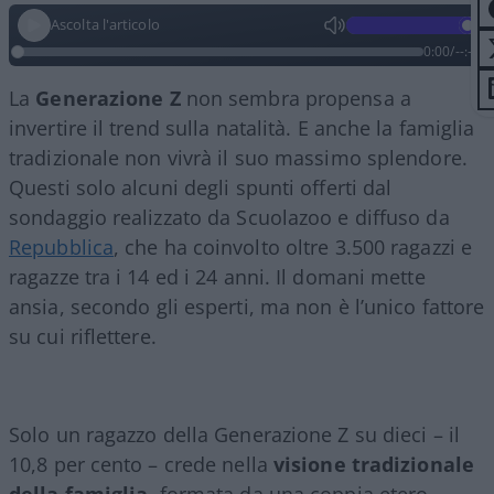
Ascolta l'articolo
0:00
/
--:--
La
Generazione Z
non sembra propensa a
invertire il trend sulla natalità. E anche la famiglia
tradizionale non vivrà il suo massimo splendore.
Questi solo alcuni degli spunti offerti dal
sondaggio realizzato da Scuolazoo e diffuso da
Repubblica
, che ha coinvolto oltre 3.500 ragazzi e
ragazze tra i 14 ed i 24 anni. Il domani mette
ansia, secondo gli esperti, ma non è l’unico fattore
su cui riflettere.
Solo un ragazzo della Generazione Z su dieci – il
10,8 per cento – crede nella
visione tradizionale
della famiglia
, formata da una coppia etero