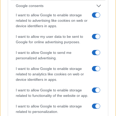
Google consents
I want to allow Google to enable storage
related to advertising like cookies on web or
device identifiers in apps.
I want to allow my user data to be sent to
Google for online advertising purposes.
Tutto questo a poche settimane dalla scadenza
I want to allow Google to send me
personalized advertising.
delle indagini fissata per il prossimo 28
settembre. Ebbene, malgrado stiamo vivendo una
I want to allow Google to enable storage
delle estati più torride di sempre, il dibattito che si
related to analytics like cookies on web or
device identifiers in apps.
continua a dispiegare sulle tv e sui social sta
diventando sempre più incandescente, soprattutto
I want to allow Google to enable storage
da parte dei cosiddetti negazionisti, ovvero coloro
related to functionality of the website or app.
i quali, per le più disparate motivazioni personali,
I want to allow Google to enable storage
si ostinano ad arrampicarsi sugli specchi per
related to personalization.