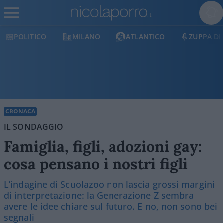
POLITICO
MILANO
ATLANTICO
ZUPPA DI P
CRONACA
IL SONDAGGIO
Famiglia, figli, adozioni gay:
cosa pensano i nostri figli
L’indagine di Scuolazoo non lascia grossi margini
di interpretazione: la Generazione Z sembra
avere le idee chiare sul futuro. E no, non sono bei
segnali