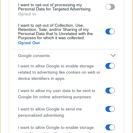
avuto ora un parziale colpo di fortuna, l’ennesimo,
I want to opt-out of processing my
visto che il suo vecchio amico
Mario Draghi
,
Personal Data for Targeted Advertising.
Opted In
come sempre contro tutto e tutti, a partire dal
Ministro dello Sviluppo Economico
Giancarlo
I want to opt-out of Collection, Use,
Retention, Sale, and/or Sharing of my
Giorgetti
, gli ha trovato una cadrega a Taranto,
Personal Data that Is Unrelated with the
Purposes for which it was collected.
come presidente dell’ex Ilva, la più grande
Opted Out
acciaieria d’Europa del Gruppo Mittal che una
iron
lady
,
Lucia Morselli
, sta rilanciando. Ma Bernabè
Google consents
fa i capricci e nonostante l’azionista gli abbia
I want to allow Google to enable storage
garantito la manleva, ancora si fa attendere
related to advertising like cookies on web or
device identifiers in apps.
nonostante in vista ci sia l’approvazione del
bilancio.
I want to allow my user data to be sent to
Google for online advertising purposes.
#ALESSANDRO PROFUMO
#CONSOB
I want to allow Google to send me
#GIORGETTI
#RCS
#URBANO CAIRO
personalized advertising.
Pagina
PAGINA
I want to allow Google to enable storage
Precedente
SUCCESSIVA