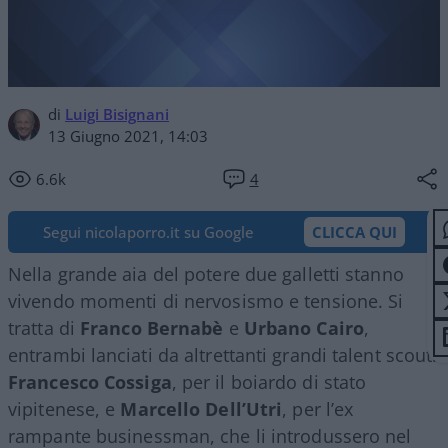
di
Luigi Bisignani
13 Giugno 2021, 14:03
6.6k
4
Segui nicolaporro.it su Google
CLICCA QUI
Nella grande aia del potere due galletti stanno
vivendo momenti di nervosismo e tensione. Si
tratta di
Franco Bernabè
e
Urbano Cairo
,
entrambi lanciati da altrettanti grandi talent scout:
Francesco Cossiga
, per il boiardo di stato
vipitenese, e
Marcello Dell’Utri
, per l’ex
rampante businessman, che li introdussero nel