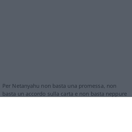
Per Netanyahu non basta una promessa, non
basta un accordo sulla carta e non basta neppure
un impegno politico.
Hamas deve essere
disarmata
e la sua capacità militare eliminata.
Solo a quel punto Israele potrà prendere in
considerazione il ritiro delle proprie forze.