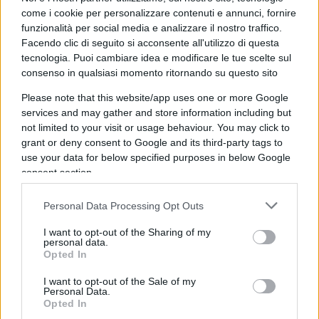
per un bilancio “veritiero e corretto”, come
come i cookie per personalizzare contenuti e annunci, fornire
richiede il codice civile. Con questa spada di
funzionalità per social media e analizzare il nostro traffico.
Facendo clic di seguito si acconsente all'utilizzo di questa
Damocle sulla testa il patron del Torino, per
tecnologia. Puoi cambiare idea e modificare le tue scelte sul
l’ennesimo anno salvo per un pelo dalla serie B,
consenso in qualsiasi momento ritornando su questo sito
sta facendo “il giro delle banche” per avere aiuto,
Please note that this website/app uses one or more Google
magari pensando di vendere in tutta fretta
services and may gather and store information including but
l’impero editoriale che controlla in Spagna
not limited to your visit or usage behaviour. You may click to
grant or deny consent to Google and its third-party tags to
(
ElMundo
,
Marca
ed
Expansion
) dove l’ingresso nel
use your data for below specified purposes in below Google
Paese iberico di
Vivendi
nel Gruppo Prisa di
El
consent section.
Pais
e
As
, può rappresentare un ulteriore pericolo.
Personal Data Processing Opt Outs
I capricci di Bernabè
I want to opt-out of the Sharing of my
personal data.
Opted In
Ma se Cairo non ride, Bernabè certo non si
I want to opt-out of the Sale of my
Personal Data.
diverte. Candidato-prezzemolo nell’era Conte, ha
Opted In