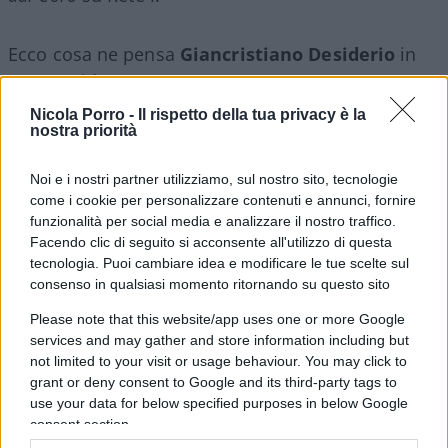
Ecco cosa ne pensa
Giancristiano Desiderio
in
questo video.
Nicola Porro -
Il rispetto della tua privacy è la
nostra priorità
#FELTRI
#RAZZISMO
#SUD
Noi e i nostri partner utilizziamo, sul nostro sito, tecnologie
133
come i cookie per personalizzare contenuti e annunci, fornire
funzionalità per social media e analizzare il nostro traffico.
Leggi i commenti
Facendo clic di seguito si acconsente all'utilizzo di questa
tecnologia. Puoi cambiare idea e modificare le tue scelte sul
consenso in qualsiasi momento ritornando su questo sito
SEDUTE SATIRICHE
Please note that this website/app uses one or more Google
Vignetta del 04/08/2026
services and may gather and store information including but
not limited to your visit or usage behaviour. You may click to
grant or deny consent to Google and its third-party tags to
use your data for below specified purposes in below Google
consent section.
Vai all'archivio delle vignette