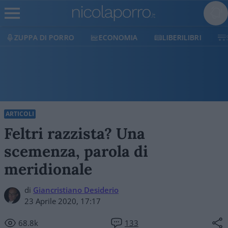
DI PORRO
ECONOMIA
LIBERILIBRI
SHOP
ARTICOLI
Feltri razzista? Una
scemenza, parola di
meridionale
di
Giancristiano Desiderio
23 Aprile 2020, 17:17
68.8k
133