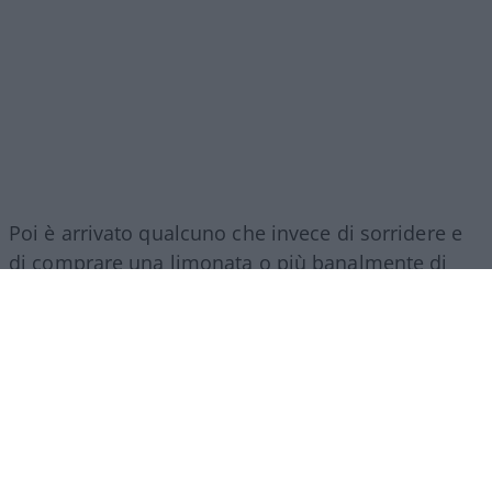
Poi è arrivato qualcuno che invece di sorridere e
di comprare una limonata o più banalmente di
passare oltre facendo spallucce, ha deciso di
presentare addirittura una
denuncia formale.
Chiaramente ai giovani mancavano le
autorizzazioni per la somministrazione di alimenti
e bevande. Così la polizia locale è intervenuta
(pare scusandosi…) e ha ammonito i tre ragazzi.
Fine della storia, fine del sogno.