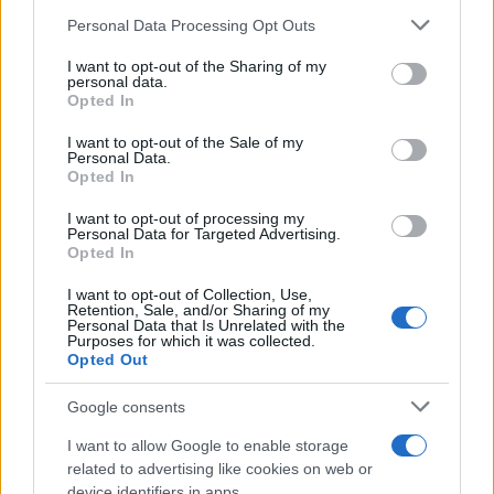
Personal Data Processing Opt Outs
I want to opt-out of the Sharing of my
personal data.
Opted In
Siamo un Paese morto: tre
I want to opt-out of the Sale of my
Personal Data.
Opted In
ragazzini vendono limonata
per comprare il Ciao e
I want to opt-out of processing my
Personal Data for Targeted Advertising.
Opted In
vengono denunciati
I want to opt-out of Collection, Use,
Il sogno di tre amici: comprarsi un motorino. Ma
Retention, Sale, and/or Sharing of my
Personal Data that Is Unrelated with the
un solerte cittadino li segnala alla polizia. Un
Purposes for which it was collected.
esempio di libertà ucciso da regole e burocrazia
Opted Out
di
Alessandro Bonelli
Google consents
1.7k
0
7 Agosto 2026, 9:30
I want to allow Google to enable storage
related to advertising like cookies on web or
device identifiers in apps.