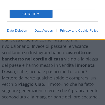
CONFIRM
A Pradamano, piccola città alle porte di Udine, tre
amici di 13 e 14 anni (ancora senza smartphone,
Data Deletion
Data Access
Privacy and Cookie Policy
complimenti sinceri ai genitori) hanno fatto
qualcosa di semplice ma, visti i tempi,
rivoluzionario. Invece di passare le vacanze
scrollando su Instagram hanno
costruito un
banchetto nel cortile di casa
vicino alla piazza
del paese e hanno messo in vendita
limonata
fresca,
caffè, acqua e pasticcini. Lo scopo?
Mettere da parte qualche soldo e comprarsi un
vecchio
Piaggio Ciao
, il motorino che ha fatto
sognare generazioni intere e che è praticamente
sconosciuto alla maggior parte dei loro coetanei.