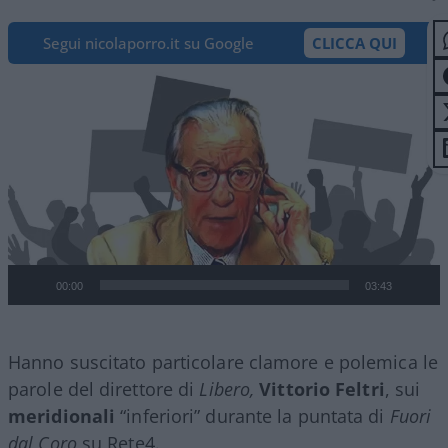
Segui nicolaporro.it su Google
CLICCA QUI
Video
Player
00:00
03:43
Hanno suscitato particolare clamore e polemica
le
parole del direttore di
Libero,
Vittorio Feltri
, sui
meridionali
“inferiori” durante la puntata di
Fuori
dal Coro
su Rete4.