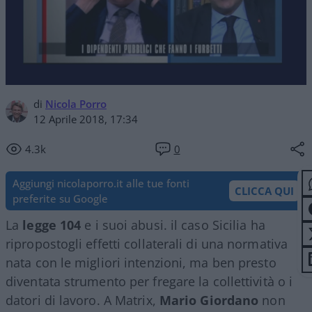
di
Nicola Porro
12 Aprile 2018, 17:34
4.3k
0
Aggiungi nicolaporro.it alle tue fonti
CLICCA QUI
preferite su Google
La
legge 104
e i suoi abusi. il caso Sicilia ha
ripropostogli effetti collaterali di una normativa
nata con le migliori intenzioni, ma ben presto
diventata strumento per fregare la collettività o i
datori di lavoro. A Matrix,
Mario Giordano
non