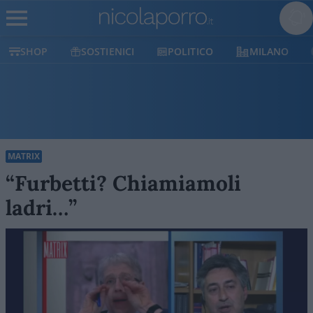
SHOP
SOSTIENICI
POLITICO
MILANO
MATRIX
“Furbetti? Chiamiamoli
ladri…”