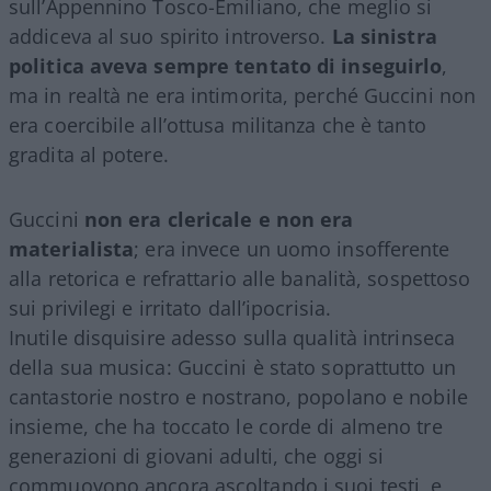
sull’Appennino Tosco-Emiliano, che meglio si
addiceva al suo spirito introverso.
La sinistra
politica aveva sempre tentato di inseguirlo
,
ma in realtà ne era intimorita, perché Guccini non
era coercibile all’ottusa militanza che è tanto
gradita al potere.
Guccini
non era clericale e non era
materialista
; era invece un uomo insofferente
alla retorica e refrattario alle banalità, sospettoso
sui privilegi e irritato dall’ipocrisia.
Inutile disquisire adesso sulla qualità intrinseca
della sua musica: Guccini è stato soprattutto un
cantastorie nostro e nostrano, popolano e nobile
insieme, che ha toccato le corde di almeno tre
generazioni di giovani adulti, che oggi si
commuovono ancora ascoltando i suoi testi, e