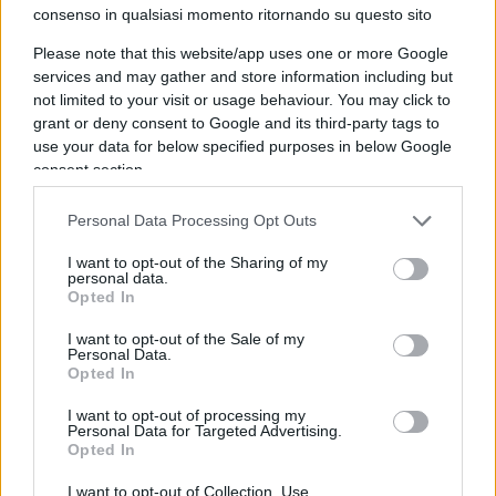
consenso in qualsiasi momento ritornando su questo sito
ancora da cogliere.
Fare della Corte non un
Please note that this website/app uses one or more Google
ostacolo all’amministrazione, ma una
services and may gather and store information including but
moderna infrastruttura della buona
not limited to your visit or usage behaviour. You may click to
amministrazione
: più veloce nei giudizi, più forte
grant or deny consent to Google and its third-party tags to
nell’analisi dei dati, più chiara nel distinguere
use your data for below specified purposes in below Google
consent section.
l’errore dall’illecito e più comprensibile persino ai
cittadini.
Personal Data Processing Opt Outs
I want to opt-out of the Sharing of my
Perché chi amministra in buona fede deve poter
personal data.
Opted In
firmare senza paura.
Ma chi paga le tasse deve
poter dormire altrettanto tranquillo
, sapendo
I want to opt-out of the Sale of my
Personal Data.
che qualcuno continua a controllare come
Opted In
vengono spesi i suoi soldi. Machiavelli,
I want to opt-out of processing my
probabilmente, avrebbe capito anche questo.
Personal Data for Targeted Advertising.
Opted In
I want to opt-out of Collection, Use,