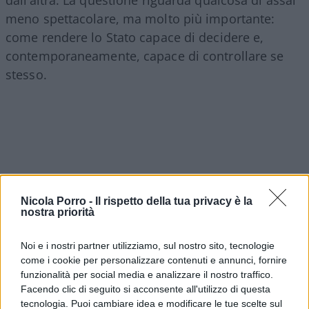
dall’altra. La questione riguarda qualcosa di assai
meno spettacolare, ma molto più importante:
come rendere lo Stato capace di decidere e,
contemporaneamente, capace di controllare se
stesso.
Nicola Porro -
Il rispetto della tua privacy è la
nostra priorità
Noi e i nostri partner utilizziamo, sul nostro sito, tecnologie
come i cookie per personalizzare contenuti e annunci, fornire
funzionalità per social media e analizzare il nostro traffico.
Facendo clic di seguito si acconsente all'utilizzo di questa
tecnologia. Puoi cambiare idea e modificare le tue scelte sul
Forse è proprio questa l’occasione che resta