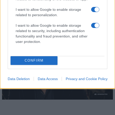
Il cantautore non era coercibile all'ottusa
I want to allow Google to enable storage
militanza che è tanto gradita al potere
related to personalization.
di
La Posta
I want to allow Google to enable storage
1.7k
2
8 Agosto 2026, 18:00
related to security, including authentication
functionality and fraud prevention, and other
user protection.
CONFIRM
Data Deletion
Data Access
Privacy and Cookie Policy