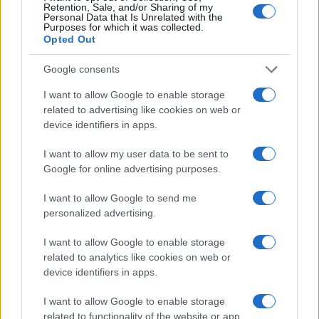
Retention, Sale, and/or Sharing of my
Personal Data that Is Unrelated with the
Purposes for which it was collected.
Opted Out
Google consents
I want to allow Google to enable storage
related to advertising like cookies on web or
device identifiers in apps.
I want to allow my user data to be sent to
Google for online advertising purposes.
Luigi Bisignani per Il Tempo, 8 agosto 2026
I want to allow Google to send me
personalized advertising.
I want to allow Google to enable storage
Caro Porro, la sinistra lo
related to analytics like cookies on web or
device identifiers in apps.
voleva. Ma Guccini era un
I want to allow Google to enable storage
battitore libero
related to functionality of the website or app.