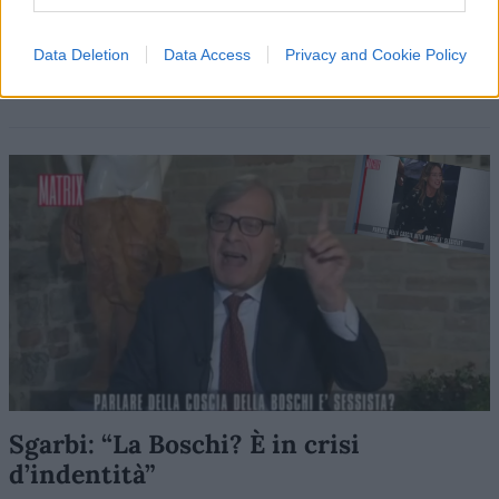
Desirée sono surreali”
Data Deletion
Data Access
Privacy and Cookie Policy
di
Nicola Porro
27.9k
27 Ottobre 2018, 18:15
Sgarbi: “La Boschi? È in crisi
d’indentità”