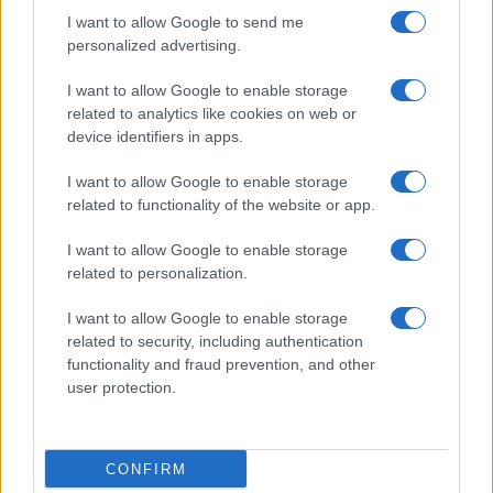
Roba da criminali
I want to allow Google to send me
personalized advertising.
di
Nicola Porro
7.3k
I want to allow Google to enable storage
7 Novembre 2018, 16:58
related to analytics like cookies on web or
device identifiers in apps.
I want to allow Google to enable storage
related to functionality of the website or app.
I want to allow Google to enable storage
related to personalization.
I want to allow Google to enable storage
related to security, including authentication
functionality and fraud prevention, and other
user protection.
Cruciani: “Le parole di Fico sul caso
CONFIRM