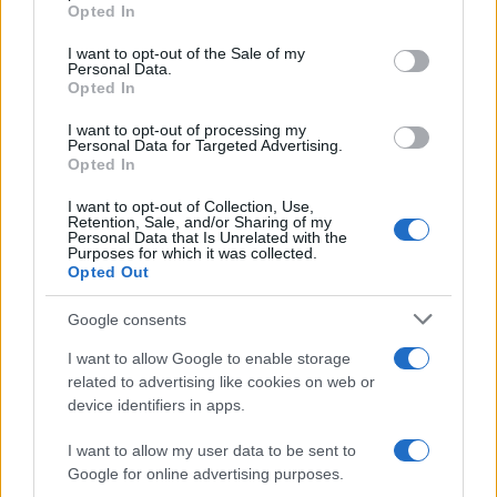
Opted In
quelle centri sociali no”. Cruciani vs
Palazzotto
I want to opt-out of the Sale of my
Personal Data.
Opted In
di
Nicola Porro
15.3k
I want to opt-out of processing my
14 Novembre 2018, 18:35
Personal Data for Targeted Advertising.
Opted In
I want to opt-out of Collection, Use,
Retention, Sale, and/or Sharing of my
Personal Data that Is Unrelated with the
Purposes for which it was collected.
Opted Out
Google consents
I want to allow Google to enable storage
related to advertising like cookies on web or
device identifiers in apps.
I want to allow my user data to be sent to
Google for online advertising purposes.
Cruciani: Il “ritocchino” a cani e gatti?