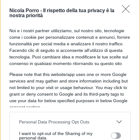
Nicola Porro -
Il rispetto della tua privacy è la
Sugar tax, l’assurda tassa grillina
nostra priorità
di
Nicola Porro
Noi e i nostri partner utilizziamo, sul nostro sito, tecnologie
10.4k
22 Novembre 2018, 16:56
come i cookie per personalizzare contenuti e annunci, fornire
funzionalità per social media e analizzare il nostro traffico.
Facendo clic di seguito si acconsente all'utilizzo di questa
tecnologia. Puoi cambiare idea e modificare le tue scelte sul
consenso in qualsiasi momento ritornando su questo sito
Please note that this website/app uses one or more Google
services and may gather and store information including but
not limited to your visit or usage behaviour. You may click to
grant or deny consent to Google and its third-party tags to
use your data for below specified purposes in below Google
consent section.
Personal Data Processing Opt Outs
I want to opt-out of the Sharing of my
“Occupazioni Casa Pound cattive,
personal data.