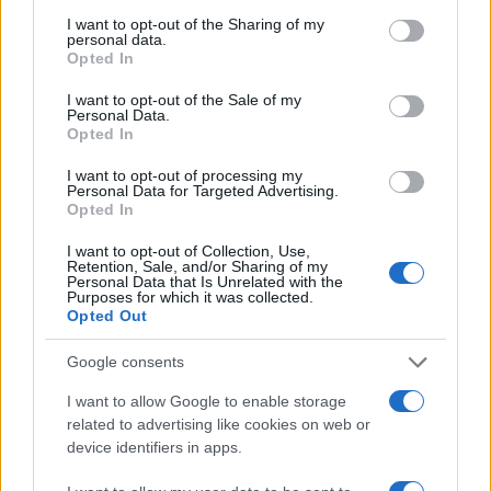
significativo, tipicamente, secondo questo studio
I want to opt-out of the Sharing of my
personal data.
(facendo evidentemente riferimento ad un lavoro
Opted In
che nega l’assenza di protocolli affermata
nell’intervento precedente,
ndr
), si concilia
I want to opt-out of the Sale of my
Personal Data.
maggiormente con chi non è concentrato sul
Opted In
soccorso, ma sull’elaborare una narrazione che, in
I want to opt-out of processing my
qualche modo, lo distanzia dall’evento. Quindi –
Personal Data for Targeted Advertising.
Opted In
conclude la seconda Bruzzone – un primo
indicatore che potrebbe esserci
un
I want to opt-out of Collection, Use,
Retention, Sale, and/or Sharing of my
comportamento menzogniero”.
Personal Data that Is Unrelated with the
Purposes for which it was collected.
Opted Out
Leggi anche:
Google consents
I want to allow Google to enable storage
Garlasco, non si ferma il putiferio creato dalla
related to advertising like cookies on web or
Bruzzone
device identifiers in apps.