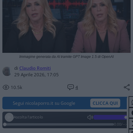
Immagine generata da AI tramite GPT Image 1.5 di OpenAI
di
Claudio Romiti
29 Aprile 2026, 17:05
10.5k
4
Segui nicolaporro.it su Google
CLICCA QUI
Ascolta l'articolo
0:00
/
--:--