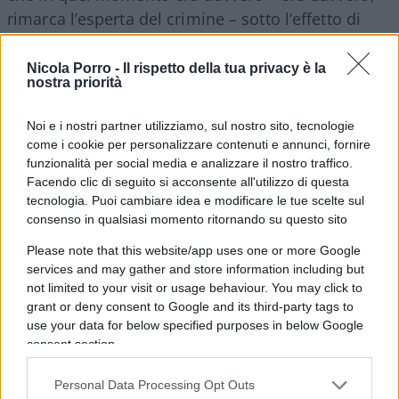
rimarca l’esperta del crimine – sotto l’effetto di
uno choc; e che attraverso questo choc abbia in
qualche modo fatto saltare i suoi processi logici di
Nicola Porro -
Il rispetto della tua privacy è la
nostra priorità
quel momento. Non esiste un protocollo di
reazione di fronte a situazioni choccanti.”
Noi e i nostri partner utilizziamo, sul nostro sito, tecnologie
come i cookie per personalizzare contenuti e annunci, fornire
funzionalità per social media e analizzare il nostro traffico.
Facendo clic di seguito si acconsente all'utilizzo di questa
Ebbene,
sentite oggi come la pensa la Bruzzone
tecnologia. Puoi cambiare idea e modificare le tue scelte sul
– o eventualmente la sua gemella -: “La telefonata,
consenso in qualsiasi momento ritornando su questo sito
a mio modo di vedere, presenta una finestra
Please note that this website/app uses one or more Google
psicologica su Alberto Stasi. Emerge un distacco
services and may gather and store information including but
notevole, ed è una situazione che non si concilia
not limited to your visit or usage behaviour. You may click to
grant or deny consent to Google and its third-party tags to
con l’urgenza che, normalmente, travolge un
use your data for below specified purposes in below Google
soggetto che vede la fidanzata morente a terra e
consent section.
che, chiaramente, deve rapidamente attivare i
soccorsi. Questo primo distacco, piuttosto
Personal Data Processing Opt Outs