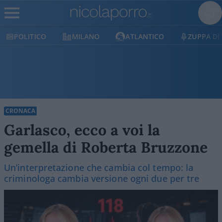
POLITICO
MILANO
ATLANTICO
ZUPPA DI
CRONACA
Garlasco, ecco a voi la
gemella di Roberta Bruzzone
Un’interpretazione che cambia col tempo: la
criminologa cambia versione ogni due per tre