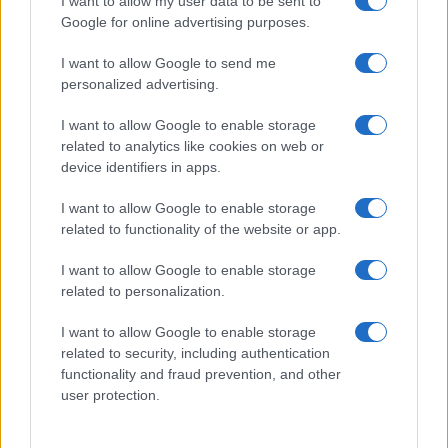
I want to allow my user data to be sent to
Google for online advertising purposes.
Ora, gemelle a parte, ci dovremmo chiedere se
I want to allow Google to send me
questa radicale conversione
sul tormentone
personalized advertising.
della telefonata al 118, che ha contribuito
notevolmente a mostrificare l’attuale condannato,
I want to allow Google to enable storage
related to analytics like cookies on web or
sia frutto di un lunghissimo ed accurato studio,
device identifiers in apps.
oppure se questo totale ribaltamento della
posizione abbia seguito l’andamento altalenante
I want to allow Google to enable storage
dei ben cinque processi che ha dovuto subire
related to functionality of the website or app.
Alberto Stasi. Personalmente una idea me la sono
I want to allow Google to enable storage
fatta da tempo, ma preferisco lasciarla intuire al
related to personalization.
nostro paziente lettore.
I want to allow Google to enable storage
related to security, including authentication
Claudio Romiti, 29 aprile 2026
functionality and fraud prevention, and other
user protection.
Nicolaporro.it è anche su Whatsapp. È