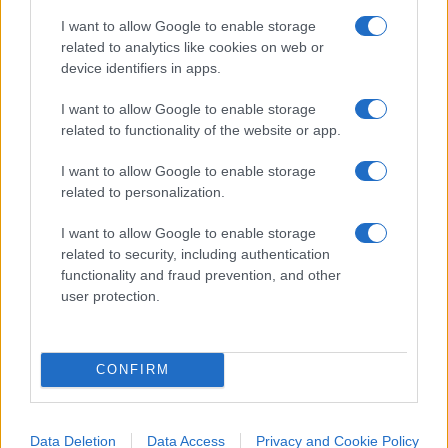
le avrebbe realmente compiute, ripulendosi
I want to allow Google to enable storage
semplicemente coi due teli di mare che sarebbero
related to analytics like cookies on web or
spariti da casa Poggi.
device identifiers in apps.
I want to allow Google to enable storage
related to functionality of the website or app.
Tuttavia, è proprio questo postumo
I want to allow Google to enable storage
aggiustamento dei fatti acclarati che gli stessi
related to personalization.
colpevolisti
cercano di fare oggi ciò che, a mio
modesto parere, caratterizza alcune delle più
I want to allow Google to enable storage
related to security, including authentication
controverse sentenze degli ultimi anni, compresa
functionality and fraud prevention, and other
quella che stiamo esaminando.
user protection.
Infatti, per condannare Stasi
si è dovuto
CONFIRM
sostenere che il lavandino e il dispenser
fossero stati “lavati accuratamente”
, quando di
accurato c’era ben poco. Così come nella stessa
Data Deletion
Data Access
Privacy and Cookie Policy