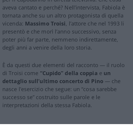
aveva cantato e perché? Nell’intervista, Fabiola è
tornata anche su un altro protagonista di quella
vicenda:
Massimo Troisi
, l’attore che nel 1993 li
presentò e che morì l’anno successivo, senza
poter più far parte, nemmeno indirettamente,
degli anni a venire della loro storia.
È da questi due elementi del racconto — il ruolo
di Troisi come
“Cupido” della coppia
e
un
dettaglio sull’ultimo concerto di Pino
— che
nasce l’esercizio che segue: un “cosa sarebbe
successo se” costruito sulle parole e le
interpretazioni della stessa Fabiola.