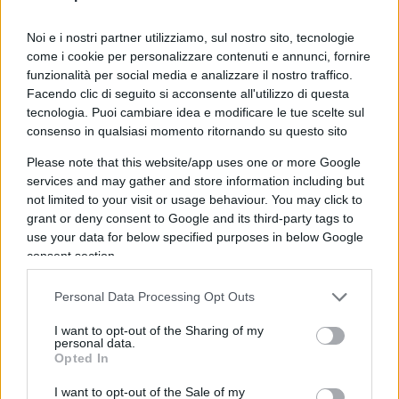
Noi e i nostri partner utilizziamo, sul nostro sito, tecnologie
come i cookie per personalizzare contenuti e annunci, fornire
funzionalità per social media e analizzare il nostro traffico.
Facendo clic di seguito si acconsente all'utilizzo di questa
tecnologia. Puoi cambiare idea e modificare le tue scelte sul
consenso in qualsiasi momento ritornando su questo sito
Please note that this website/app uses one or more Google
services and may gather and store information including but
Ma non basta, se quanto da essa riportato viene
not limited to your visit or usage behaviour. You may click to
ancora da alcuni opinionisti considerato al livello
grant or deny consent to Google and its third-party tags to
use your data for below specified purposes in below Google
delle sacre scritture, costoro dovrebbero spiegarci
consent section.
come sia possibile lavare accuratamente con un
qualche detergente (visto che come ha spiegato il
Personal Data Processing Opt Outs
consulente di
Andrea Sempio
, Armando
I want to opt-out of the Sharing of my
Palmegiani, l’acqua da sola non è in grado di
personal data.
Opted In
eliminare del tutto le tracce ematiche) lavandino,
dispenser e sifone, lasciando però il tutto
I want to opt-out of the Sale of my