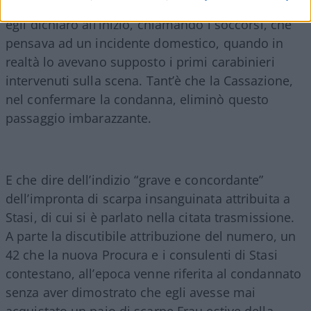
sentenza si evidenzia a carico del condannato che
egli dichiarò all’inizio, chiamando i soccorsi, che
pensava ad un incidente domestico, quando in
realtà lo avevano supposto i primi carabinieri
intervenuti sulla scena. Tant’è che la Cassazione,
nel confermare la condanna, eliminò questo
passaggio imbarazzante.
E che dire dell’indizio “grave e concordante”
dell’impronta di scarpa insanguinata attribuita a
Stasi, di cui si è parlato nella citata trasmissione.
A parte la discutibile attribuzione del numero, un
42 che la nuova Procura e i consulenti di Stasi
contestano, all’epoca venne riferita al condannato
senza aver dimostrato che egli avesse mai
acquistato un paio di scarpe Frau estive della