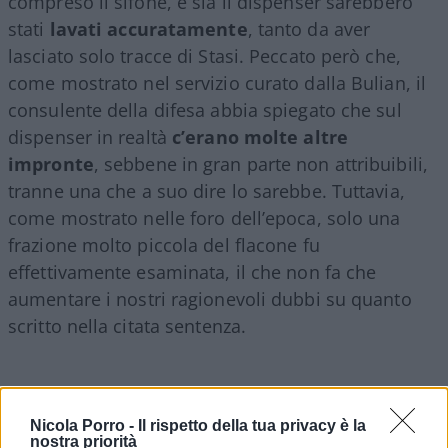
compreso il sifone, e sia il dispenser sarebbero
stati
lavati accuratamente
, tanto da aver
lasciato solo tracce di Stasi. Peccato però che,
come mostrato nel servizio curato dalla Bulian, il
consulente della difesa abbia spiegato che sul
dispenser in realtà
c’erano molte altre
impronte
, sebbene in gran parte non attribuibili,
tranne una che a suo dire lo sarebbe. Tuttavia,
come mostrato nelle foro dell’epoca, solo una
frazione molto piccola del flacone fu
effettivamente esaminata, il che non fa che
aumentare i nostri ragionevoli dubbi su quanto
scritto nella citata sentenza.
Nicola Porro -
Il rispetto della tua privacy è la
nostra priorità