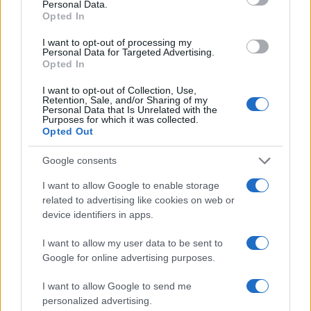
Personal Data.
abbastanza sporco, pieno di colature di sapone e
Opted In
con la presenza di quattro capelli che non sono
I want to opt-out of processing my
mai stati analizzati.
Personal Data for Targeted Advertising.
Opted In
I want to opt-out of Collection, Use,
Retention, Sale, and/or Sharing of my
Inoltre, dato che Stasi non aveva certamente le
Personal Data that Is Unrelated with the
Purposes for which it was collected.
competenze di un idraulico, immagino che i
Opted Out
famosi 23 minuti non gli sarebbero bastati
Google consents
nemmeno per capire come si dovesse smontare e
rimontare il relativo sifone.
I want to allow Google to enable storage
related to advertising like cookies on web or
device identifiers in apps.
Quindi è evidente che quanto riportato in
sentenza – perché a questo ci dobbiamo riferire
I want to allow my user data to be sent to
Google for online advertising purposes.
nel dibattito pubblico –
non sta letteralmente in
piedi
, anche se oggi gli irriducibili colpevolisti
I want to allow Google to send me
sostengono che forse Stasi queste operazioni non
personalized advertising.