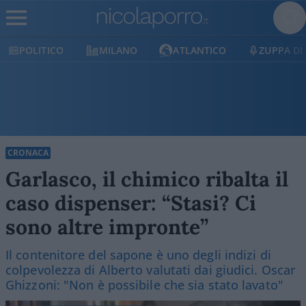
MILANO
ATLANTICO
ZUPPA DI PORRO
E
CRONACA
Garlasco, il chimico ribalta il
caso dispenser: “Stasi? Ci
sono altre impronte”
Il contenitore del sapone è uno degli indizi di
colpevolezza di Alberto valutati dai giudici. Oscar
Ghizzoni: "Non è possibile che sia stato lavato"