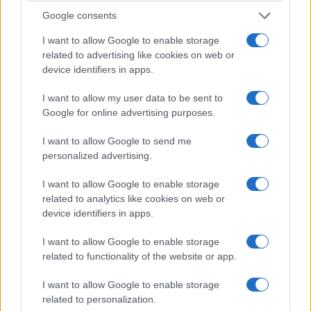
presidente, nel capitolo del Michigan del Council
Google consents
on American-Islamic Relations (CAIR). Entrambe le
organizzazioni furono nominate “unindicted co-
I want to allow Google to enable storage
related to advertising like cookies on web or
conspirators” (co-congiurati non incriminati) nel
device identifiers in apps.
processo del 2007 contro la Holy Land
Foundation, il più grande caso di finanziamento al
I want to allow my user data to be sent to
Google for online advertising purposes.
terrorismo nella storia degli Stati Uniti, conclusosi
con la condanna dei leader per aver trasferito
I want to allow Google to send me
milioni di dollari a Hamas. Jukaku risulta inoltre
personalized advertising.
tra i maggiori finanziatori individuali del super
I want to allow Google to enable storage
PAC che sostiene la campagna senatoria del
related to analytics like cookies on web or
genero.
device identifiers in apps.
I want to allow Google to enable storage
related to functionality of the website or app.
I want to allow Google to enable storage
related to personalization.