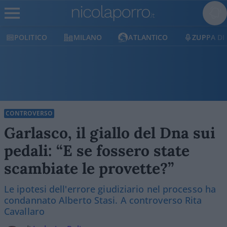
POLITICO
MILANO
ATLANTICO
ZUPPA DI
CONTROVERSO
Garlasco, il giallo del Dna sui
pedali: “E se fossero state
scambiate le provette?”
Le ipotesi dell'errore giudiziario nel processo ha
condannato Alberto Stasi. A controverso Rita
Cavallaro