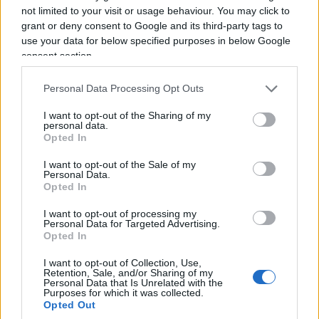
not limited to your visit or usage behaviour. You may click to
grant or deny consent to Google and its third-party tags to
Figlio di immigrati egiziani, El-Sayed porta in dote
use your data for below specified purposes in below Google
un programma che fa sorridere i Democratici
consent section.
Socialisti d’America (DSA).
Tra le proposte più
“innovative”
: abolire l’ICE (l’agenzia che dovrebbe
Personal Data Processing Opt Outs
controllare i confini) e ribaltare l’intero sistema
I want to opt-out of the Sharing of my
economico americano. In pratica: meno Stato di
personal data.
Opted In
diritto, più utopia socialista. Alè!
I want to opt-out of the Sale of my
Personal Data.
Ma non finisce qu Il suocero di Abdul El-Sayed,
il
Opted In
dottor Tayeb Jukaku
, è una figura di primo piano
I want to opt-out of processing my
Personal Data for Targeted Advertising.
in due delle principali organizzazioni islamiche
Opted In
americane storicamente legate al sostegno di
Hamas. Jukaku siede nel comitato dei fondatori
I want to opt-out of Collection, Use,
Retention, Sale, and/or Sharing of my
dell’Islamic Society of North America (ISNA) e ha
Personal Data that Is Unrelated with the
Purposes for which it was collected.
ricoperto ruoli dirigenziali, incluso quello di
Opted Out