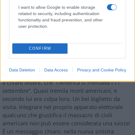
I want to allow Google to enable storage
related to security, including authentication
functionality and fraud prevention, and other
user protection.
CONFIRM
La parte più inquietante? El-Sayed non ha avuto
problemi ad allearsi con
Hasan Piker
, un
Data Deletion
Data Access
Privacy and Cookie Policy
commentatore online famoso per aver dichiarato,
a chiare lettere, che “l’America si meritava l’11
settembre”. Quasi tremila morti americani, e
secondo lui era colpa loro. Un bel biglietto da
visita. Integrare nel proprio apparato elettorale
qualcuno che giustifica il massacro di civili
americani non può essere considerata una svista!
È un messaggio chiaro: nella nuova sinistra