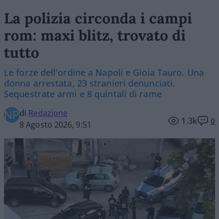
La polizia circonda i campi
rom: maxi blitz, trovato di
tutto
Le forze dell'ordine a Napoli e Gioia Tauro. Una
donna arrestata, 23 stranieri denunciati.
Sequestrate armi e 8 quintali di rame
di
Redazione
1.3k
0
8 Agosto 2026, 9:51