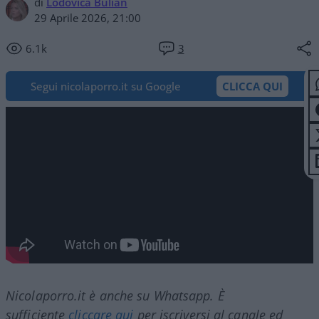
di
Lodovica Bulian
29 Aprile 2026, 21:00
6.1k
3
Segui nicolaporro.it su Google
CLICCA QUI
Nicolaporro.it è anche su Whatsapp. È
sufficiente
cliccare qui
per iscriversi al canale ed