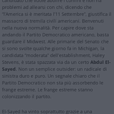
candidato che vuole abolire i confini e non ha
problemi ad allearsi con chi, dicendo che
“l’America si è meritata l’11 Settembre”, giustifica il
massacro di tremila civili americani. Benvenuti
nella nuova normalità. Per capire dove sta
andando il Partito Democratico americano, basta
guardare il Midwest. Alle primarie del Senato che
si sono svolte qualche giorno fa in Michigan, la
candidata “moderata” dell’establishment, Haley
Stevens, è stata spazzata via da un certo
Abdul El-
Sayed
. Non un semplice outsider: un radicale di
sinistra duro e puro. Un segnale chiaro che il
Partito Democratico non sta più assorbendo le
frange estreme. Le frange estreme stanno
colonizzando il partito.
El-Sayed ha vinto soprattutto grazie a una