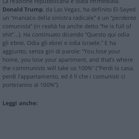
La reazione repubblicana è stata immediata.
Donald Trump
, da Las Vegas, ha definito El-Sayed
un “maniaco della sinistra radicale” e un “perdente
comunista” (in realtà ha anche detto “he is full of
shit”…). Ha continuato dicendo “Questo qui odia
gli ebrei. Odia gli ebrei e odia Israele.” E ha
aggiunto, senza giri di parole: “You lose your
home, you lose your apartment, and that’s where
the communists will take us 100%” (“Perdi la casa,
perdi l’appartamento, ed è lì che i comunisti ci
porteranno al 100%”).
Leggi anche: