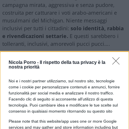
campagna mirata, aggressiva e senza pudore,
costruita per catturare i voti arabo-americani e
musulmani del Michigan. Niente messaggi
inclusivi per tutti i cittadini:
solo identità, rabbia
e rivendicazioni settarie.
E questi sarebbero i
tolleranti, inclusivi, amorevoli pucci pucci….
Nicola Porro -
Il rispetto della tua privacy è la
nostra priorità
Noi e i nostri partner utilizziamo, sul nostro sito, tecnologie
come i cookie per personalizzare contenuti e annunci, fornire
funzionalità per social media e analizzare il nostro traffico.
Facendo clic di seguito si acconsente all'utilizzo di questa
tecnologia. Puoi cambiare idea e modificare le tue scelte sul
consenso in qualsiasi momento ritornando su questo sito
Please note that this website/app uses one or more Google
services and may gather and store information including but