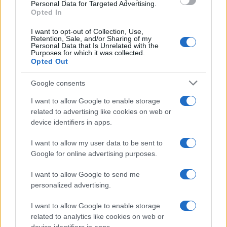
soldi in nero.
Personal Data for Targeted Advertising.
Opted In
I want to opt-out of Collection, Use,
Leggi anche:
Retention, Sale, and/or Sharing of my
Personal Data that Is Unrelated with the
Purposes for which it was collected.
Opted Out
Garlasco, quel dettaglio nel pizzino che in
pochi hanno notato
Google consents
I want to allow Google to enable storage
related to advertising like cookies on web or
Ora, con tutto il rispetto per l’anziano e simpatico
device identifiers in apps.
professionista, credo che a questo punto abbiano
I want to allow my user data to be sent to
ragione coloro i quali gli consigliano di
farsi da
Google for online advertising purposes.
parte
, soprattutto per consentire ad Andrea
I want to allow Google to send me
Sempio di poter contare su un pool difensivo
personalized advertising.
adeguato. Personalmente, a partire da quando il
nostro a cominciato a diffondere
sogni e
I want to allow Google to enable storage
related to analytics like cookies on web or
strampalate teorie
, creando ulteriore confusione