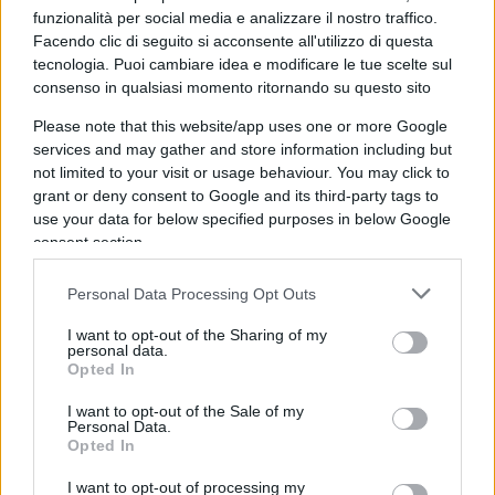
funzionalità per social media e analizzare il nostro traffico.
una intervista televisiva del 13 marzo scorso che
Facendo clic di seguito si acconsente all'utilizzo di questa
l’indagine del 2017 è stata “frutto di una
tecnologia. Puoi cambiare idea e modificare le tue scelte sul
macchinazione organizzata dagli investigatori
consenso in qualsiasi momento ritornando su questo sito
dello studio degli avvocati difensori di Stasi che
Please note that this website/app uses one or more Google
clandestinamente hanno prelevato il Dna” del suo
services and may gather and store information including but
assistito. Infine, come tragicomica ciliegina sulla
not limited to your visit or usage behaviour. You may click to
grant or deny consent to Google and its third-party tags to
torta, da quanto si apprende da AdnKronos pure
use your data for below specified purposes in below Google
l’
Ordine degli avvocati di Pavia
starebbe
consent section.
seguendo con attenzione le dichiarazioni
dell’avvocato Lovati, e a occuparsene sarà il
Personal Data Processing Opt Outs
Consiglio di disciplina. Sempre secondo
I want to opt-out of the Sharing of my
personal data.
l’Adnkronos, non sono esclusi interventi a stretto
Opted In
giro. Il ‘monitoraggio’ sull’istrionico avvocato è in
corso da mesi visto che nelle diverse trasmissioni
I want to opt-out of the Sale of my
Personal Data.
televisive o interviste non risparmia di raccontare
Opted In
sogni, spargere accuse, confessare di aver preso
I want to opt-out of processing my