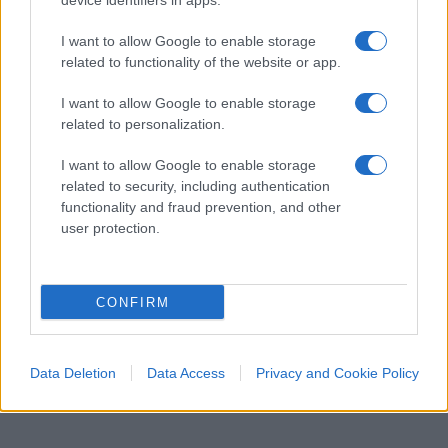
device identifiers in apps.
in un caso già di per sé pieno di zone d’ombra, mi
sono reso conto che qualcosa non andava,
I want to allow Google to enable storage
sebbene parecchi osservatori ritenevano che ciò
related to functionality of the website or app.
fosse il frutto di una precisa strategia.
I want to allow Google to enable storage
related to personalization.
Ma dopo quello che è accaduto con Corona, di cui
I want to allow Google to enable storage
Lovati non poteva certo ignorare la fama, è
related to security, including authentication
doveroso ammettere che ci troviamo di fronte ad
functionality and fraud prevention, and other
un ottimo professionista che in questa particolare
user protection.
fase storica della sua esistenza troppo spesso
parla a vanvera e si muove confusamente come il
CONFIRM
classico elefante nella cristalleria. Esattamente ciò
che non dovrebbe fare l’avvocato di un indagato
sulla cui sorte si stanno affastellando indizi
Data Deletion
Data Access
Privacy and Cookie Policy
sempre più preoccupanti.