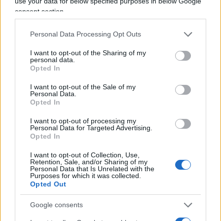
use your data for below specified purposes in below Google
cresceva l’altra. È evidente che non è così, bastano
consent section.
piccoli segnali per accorgersene». Quelli appena
Personal Data Processing Opt Outs
citati. Ecco perché Mantellini alla fine parla di
«una generazione a bassa risoluzione».
I want to opt-out of the Sharing of my
personal data.
Opted In
I want to opt-out of the Sale of my
Persino le nostre norme prevedono la
liceità
Personal Data.
Opted In
dello scopiazzamento
solo a patto che la
risoluzione della foto sia bassa. Come se un’alta
I want to opt-out of processing my
Personal Data for Targeted Advertising.
risoluzione interessasse a nessuno. Dice il Nostro:
Opted In
inutile contestare, è la situazione in cui siamo.
I want to opt-out of Collection, Use,
L’unico dubbio che resta a chi scrive riguarda la
Retention, Sale, and/or Sharing of my
Personal Data that Is Unrelated with the
bassa risoluzione, paradosso dei paradossi, della
Purposes for which it was collected.
Opted Out
foto scattata da Mantellini. Ci racconta tutto. Ma
dalla sua grana sfocata forse non si coglie un
Google consents
aspetto che ha sempre contraddistinto le