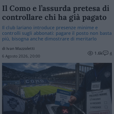
Il Como e l’assurda pretesa di
controllare chi ha già pagato
Il club lariano introduce presenze minime e
controlli sugli abbonati: pagare il posto non basta
più, bisogna anche dimostrare di meritarlo
di Ivan Mazzoletti
1.6k
4
6 Agosto 2026, 20:00