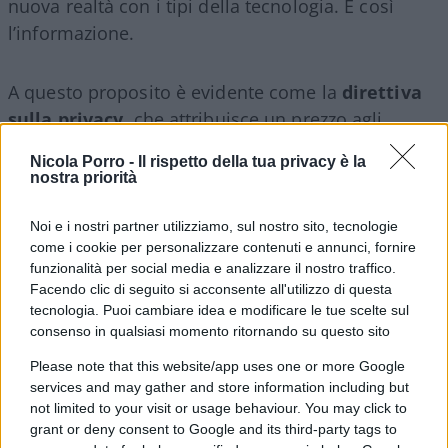
nuova realtà con i tipi della tecnologia. E così
l’informazione.
A questo proposito è evidente come la
direttiva
sulla privacy
, che attribuisce un prezzo agli
assaggi (che poi diventano pasto completo) di
Nicola Porro -
Il rispetto della tua privacy è la
informazione che si hanno con i link alle notizie,
nostra priorità
sia in linea con la nuova dimensione economica
dell’informazione. In fondo cos’è la modalità
Noi e i nostri partner utilizziamo, sul nostro sito, tecnologie
come i cookie per personalizzare contenuti e annunci, fornire
«copia-incolla» con cui si formano le nuove
funzionalità per social media e analizzare il nostro traffico.
generazioni a scuola, se non una nuova
Facendo clic di seguito si acconsente all'utilizzo di questa
declinazione della bassa qualità musicale o
tecnologia. Puoi cambiare idea e modificare le tue scelte sul
consenso in qualsiasi momento ritornando su questo sito
fotografica? Un artificio tecnologico, per rendere
tutto più facile e semplice per tutti? «Per molto
Please note that this website/app uses one or more Google
tempo – scrive Mantellini – abbiamo immaginato
services and may gather and store information including but
not limited to your visit or usage behaviour. You may click to
la tecnologia in una relazione lineare con la
grant or deny consent to Google and its third-party tags to
qualità della nostra vita. All’aumentare dell’una