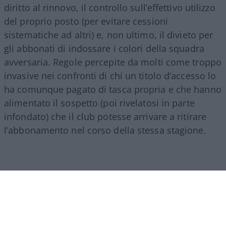
diritto al rinnovo, il controllo sull’effettivo utilizzo
del proprio posto (per evitare cessioni
sistematiche ad altri) e, non ultimo, il divieto per
gli abbonati di indossare i colori della squadra
avversaria. Regole percepite da molti come troppo
invasive nei confronti di chi un titolo d’accesso lo
ha comunque pagato di tasca propria e che hanno
alimentato il sospetto (poi rivelatosi in parte
infondato) che il club potesse arrivare a ritirare
l’abbonamento nel corso della stessa stagione.