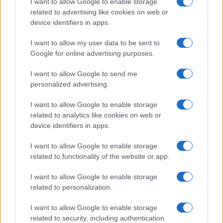
I want to allow Google to enable storage
rivoluzioni. Sia quelle che riguardano
related to advertising like cookies on web or
l’organizzazione della società, sia quelle politiche.
device identifiers in apps.
Nelle fasi in cui esse distruggono gli assetti
I want to allow my user data to be sent to
esistenti, si coglie poco la loro essenza.
La bassa
Google for online advertising purposes.
risoluzione distrugge l’alta fedeltà
, solo perché
ha spostato il campo. La qualità si sposta
I want to allow Google to send me
personalized advertising.
dall’ascolto delle note alla capacità di descriverle
in modo contemporaneo. Insomma, come lo
I want to allow Google to enable storage
stesso Mantellini dice, il futuro è già qui, è solo
related to analytics like cookies on web or
device identifiers in apps.
distribuito male.
I want to allow Google to enable storage
Nicola Porro, Il Giornale 16 settembre 2018
related to functionality of the website or app.
I want to allow Google to enable storage
related to personalization.
I want to allow Google to enable storage
related to security, including authentication