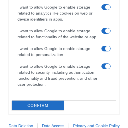
I want to allow Google to enable storage
related to analytics like cookies on web or
device identifiers in apps.
La sinistra riparta
I want to allow Google to enable storage
related to functionality of the website or app.
dall’islamocomunismo
I want to allow Google to enable storage
Ogni giorno un po' di veleno sulle cose del mondo
related to personalization.
di
Il barista
I want to allow Google to enable storage
1.3k
0
6 Agosto 2026, 9:00
related to security, including authentication
functionality and fraud prevention, and other
user protection.
CONFIRM
Data Deletion
Data Access
Privacy and Cookie Policy