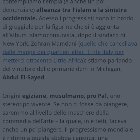
contempliamo l’empia (e anche un po’
demenziale)
alleanza tra l’islam e la sinistra
occidentale.
Adesso i progressisti sono in brodo
di giuggiole per la figurina che si è aggiunta
all’album islamocomunista, dopo il sindaco di
New York, Zohran Mamdani (
quello che cancellava
dalle mappe dei quartieri etnici Little Italy per
metterci ottocento Little Africa
): stiamo parlando
del vincitore delle primarie dem in Michigan,
Abdul El-Sayed
.
Origini
egiziane, musulmano,
pro Pal,
uno
stereotipo vivente. Se non ci fosse da piangere,
saremmo al livello delle maschere della
commedia dell’arte – la quale, in effetti, faceva
anche un po’ piangere. Il progressismo mondiale
è ridotto a questa sbobba caustica: una