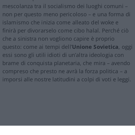
mescolanza tra il socialismo dei luoghi comuni –
non per questo meno pericoloso – e una forma di
islamismo che inizia come alleato del woke e
finirà per divorarselo come cibo halal. Perché ciò
che a sinistra non vogliono capire è proprio
questo: come ai tempi dell’
Unione Sovietica
, oggi
essi sono gli utili idioti di un’altra ideologia con
brame di conquista planetaria, che mira – avendo
compreso che presto ne avrà la forza politica – a
imporsi alle nostre latitudini a colpi di voti e leggi.