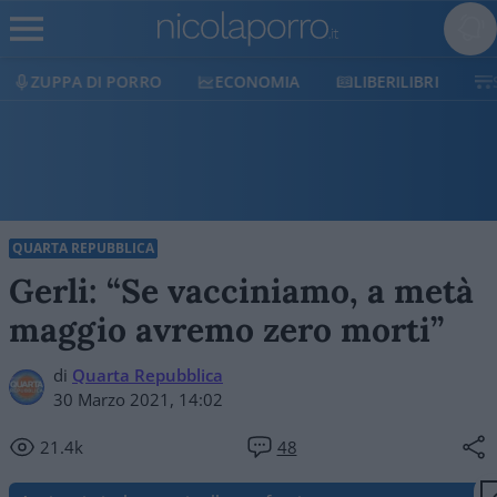
ECONOMIA
LIBERILIBRI
SHOP
SOSTIENICI
QUARTA REPUBBLICA
Gerli: “Se vacciniamo, a metà
maggio avremo zero morti”
di
Quarta Repubblica
30 Marzo 2021, 14:02
21.4k
48