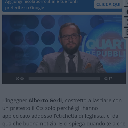
Aggiungi nicolaporro.it alle tue fonti
CLICCA QUI
preferite su Google
Video
Player
00:00
03:37
L’ingegner
Alberto Gerli
, costretto a lasciare con
un pretesto il Cts solo perché gli hanno
appiccicato addosso l’etichetta di leghista, ci dà
qualche buona notizia. E ci spiega quando (e a che