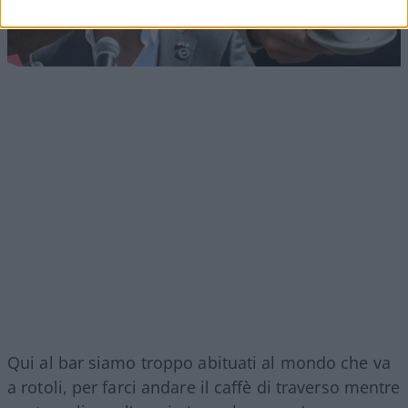
Qui al bar siamo troppo abituati al mondo che va
a rotoli, per farci andare il caffè di traverso mentre