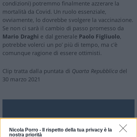
condizioni) potremmo finalmente azzerare la
mortalità da Covid. Un ruolo essenziale,
ovviamente, lo dovrebbe svolgere la vaccinazione.
Se non ci sarà il cambio di passo promesso da
Mario Draghi
e dal generale
Paolo Figliuolo
,
potrebbe volerci un po’ più di tempo, ma c’è
comunque ragione di essere ottimisti.
Clip tratta dalla puntata di
Quarta Repubblica
del
30 marzo 2021
Nicola Porro -
Il rispetto della tua privacy è la
nostra priorità