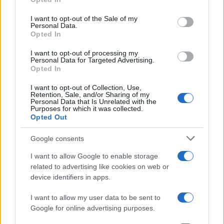
fronte a fatti di cronaca. Un modo di procedere
I want to opt-out of the Sale of my
sbagliato”. Però nella piena disponibilità dei
Personal Data.
Opted In
rappresentanti eletti, i quali, in Parlamento, sono
tenuti a portare avanti il programma in base al
I want to opt-out of processing my
Personal Data for Targeted Advertising.
quale sono stati votati. Incluso il tentativo di
Opted In
rendere meno stridente con il senso comune la
I want to opt-out of Collection, Use,
disciplina della
legittima difesa
. Proprio per
Retention, Sale, and/or Sharing of my
Personal Data that Is Unrelated with the
evitare che gente come il gioielliere piemontese –
Purposes for which it was collected.
Opted Out
un uomo che ha sbagliato e, inevitabilmente, è
stato condannato – si ritrovasse a dover pure
Google consents
ringraziare chi gli ha comminato una pena, tutto
I want to allow Google to enable storage
sommato, “mite” – è così che ha definito i 17 anni
related to advertising like cookies on web or
di galera il procuratore capo. E i
480mila euro di
device identifiers in apps.
risarcimento
agli eredi dei malviventi? Manco
I want to allow my user data to be sent to
fossero caduti in cantiere o in fabbrica?
Google for online advertising purposes.