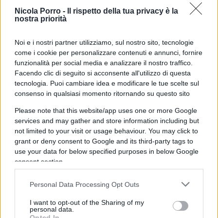
Nicola Porro -
Il rispetto della tua privacy è la
falsamente la gente a credere che in Italia è lecito
nostra priorità
giustiziare i criminali. Di qui, l’esemplarità della
condanna: colpire uno per educarne cento, indotti
Noi e i nostri partner utilizziamo, sul nostro sito, tecnologie
in confusione da Salvini & compagnia.
come i cookie per personalizzare contenuti e annunci, fornire
funzionalità per social media e analizzare il nostro traffico.
Facendo clic di seguito si acconsente all'utilizzo di questa
A essere sinceri, per strada non si vedono cittadini
tecnologia. Puoi cambiare idea e modificare le tue scelte sul
incensurati con l’arma in fondina. Non si vedono –
consenso in qualsiasi momento ritornando su questo sito
per rispondere all’indignato Gianrico Carofiglio,
Please note that this website/app uses one or more Google
altro ex magistrato – dei Charles Bronson che
services and may gather and store information including but
not limited to your visit or usage behaviour. You may click to
aspettano solo di incappare nel delinquente da
grant or deny consent to Google and its third-party tags to
punire. Non c’è, in parole povere, un’emergenza
use your data for below specified purposes in below Google
giustizieri.
consent section.
Personal Data Processing Opt Outs
Mazzeo critica, comunque, le varie riforme della
I want to opt-out of the Sharing of my
personal data.
normativa, approvate “sull’onda dell’emotività, di
Opted In