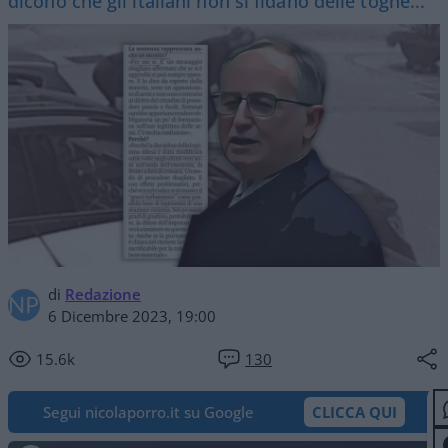
dicono che gli italiani non si fidano delle toghe...
di
Redazione
6 Dicembre 2023, 19:00
15.6k
130
Segui nicolaporro.it su Google
CLICCA QUI