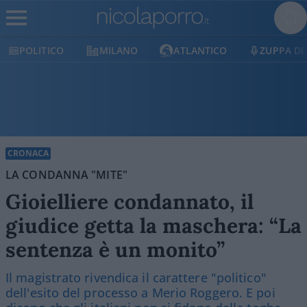
POLITICO
MILANO
ATLANTICO
ZUPPA DI P
CRONACA
LA CONDANNA "MITE"
Gioielliere condannato, il
giudice getta la maschera: “La
sentenza è un monito”
Il magistrato rivendica il carattere "politico"
dell'esito del processo a Merio Roggero. E poi