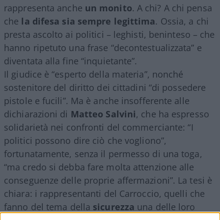
rappresenta anche
un monito
. A chi? A chi pensa
che
la difesa sia sempre legittima
. Ossia, a chi
presta ascolto ai politici – leghisti, beninteso – che
hanno ripetuto una frase “decontestualizzata” e
diventata alla fine “inquietante”.
Il giudice è “esperto della materia”, nonché
sostenitore del diritto dei cittadini “di possedere
pistole e fucili”. Ma è anche insofferente alle
dichiarazioni di
Matteo Salvini
, che ha espresso
solidarietà nei confronti del commerciante: “I
politici possono dire ciò che vogliono”,
fortunatamente, senza il permesso di una toga,
“ma credo si debba fare molta attenzione alle
conseguenze delle proprie affermazioni”. La tesi è
chiara: i rappresentanti del Carroccio, quelli che
fanno del tema della
sicurezza
una delle loro
bandiere, sarebbero colpevoli di aver indotto