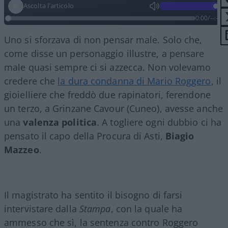
Ascolta l'articolo
0:00
/
--:--
Uno si sforzava di non pensar male. Solo che,
come disse un personaggio illustre, a pensare
male quasi sempre ci si azzecca. Non volevamo
credere che
la dura condanna di Mario Roggero
, il
gioielliere che freddò due rapinatori, ferendone
un terzo, a Grinzane Cavour (Cuneo), avesse anche
una
valenza politica
. A togliere ogni dubbio ci ha
pensato il capo della Procura di Asti,
Biagio
Mazzeo
.
Il magistrato ha sentito il bisogno di farsi
intervistare dalla
Stampa
, con la quale ha
ammesso che sì, la sentenza contro Roggero