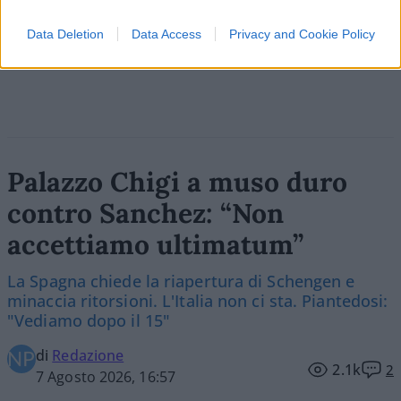
Data Deletion
Data Access
Privacy and Cookie Policy
Vai all'archivio delle vignette
Palazzo Chigi a muso duro
contro Sanchez: “Non
accettiamo ultimatum”
La Spagna chiede la riapertura di Schengen e
minaccia ritorsioni. L'Italia non ci sta. Piantedosi:
"Vediamo dopo il 15"
di
Redazione
2.1k
2
7 Agosto 2026, 16:57