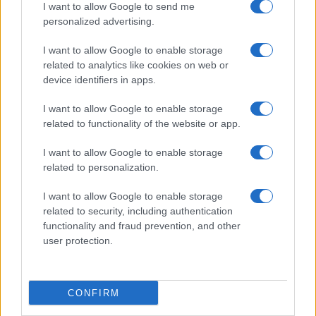
Recenti sondaggi confermano che gli italiani
I want to allow Google to send me
personalized advertising.
nutrono una profonda sfiducia nei confronti della
magistratura. Dubitano della sua imparzialità.
I want to allow Google to enable storage
Nutrono perplessità sulla sua correttezza e sulla
related to analytics like cookies on web or
device identifiers in apps.
sua scrupolosità. A leggere certe interviste,
capiamo perché.
I want to allow Google to enable storage
related to functionality of the website or app.
#LEGITTIMA DIFESA
#MARIO ROGGERO
I want to allow Google to enable storage
related to personalization.
130
I want to allow Google to enable storage
related to security, including authentication
Leggi i commenti
functionality and fraud prevention, and other
user protection.
SEDUTE SATIRICHE
Vignetta del 07/08/2026
CONFIRM