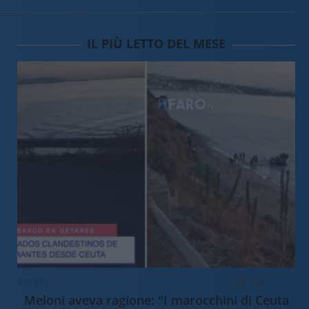
IL PIÙ LETTO DEL MESE
ESTERI
15k
Meloni aveva ragione: "I marocchini di Ceuta