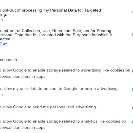
di
Franco Battaglia
5.6k
18 Luglio 2026, 8:30
to opt-out of processing my Personal Data for Targeted
ing.
In
Vado controcorrente: quella di
o opt-out of Collection, Use, Retention, Sale, and/or Sharing
ersonal Data that Is Unrelated with the Purposes for which it
Roggero non è legittima difesa
lected.
Out
consents
o allow Google to enable storage related to advertising like cookies on
evice identifiers in apps.
di
Guglielmo Mastroianni
8.2k
o allow my user data to be sent to Google for online advertising
17 Luglio 2026, 9:30
s.
to allow Google to send me personalized advertising.
Se i buoni finiscono in galera.
Stasera Red Pill episodio 87 (ore 22!)
o allow Google to enable storage related to analytics like cookies on
evice identifiers in apps.