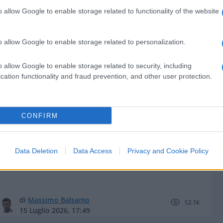
o allow Google to enable storage related to functionality of the website
o allow Google to enable storage related to personalization.
di
Atlantico Quotidiano
3.3k
o allow Google to enable storage related to security, including
16 Luglio 2026, 17:07
cation functionality and fraud prevention, and other user protection.
Sparò ai ladri, batosta della
CONFIRM
Cassazione: Mario Roggero andrà in
galera
Data Deletion
Data Access
Privacy and Cookie Policy
di
Massimo Balsamo
12.1k
15 Luglio 2026, 17:49