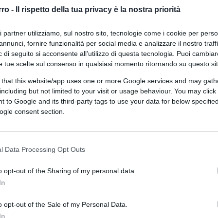
legittima, disposti a migliorare
rro -
Il rispetto della tua privacy è la nostra priorità
l’attuale formulazione normativa”
ri partner utilizziamo, sul nostro sito, tecnologie come i cookie per pers
annunci, fornire funzionalità per social media e analizzare il nostro traff
 di seguito si acconsente all'utilizzo di questa tecnologia. Puoi cambiar
e tue scelte sul consenso in qualsiasi momento ritornando su questo si
 that this website/app uses one or more Google services and may gath
di
Alessio Galvani
2.7k
including but not limited to your visit or usage behaviour. You may click 
23 Luglio 2026, 14:19
 to Google and its third-party tags to use your data for below specifi
ogle consent section.
Caso Roggero, così va cambiata la
legge sulla legittima difesa
l Data Processing Opt Outs
o opt-out of the Sharing of my personal data.
In
o opt-out of the Sale of my Personal Data.
In