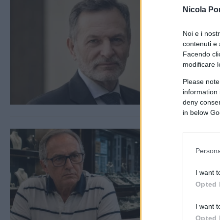
Nicola Po
Noi e i nost
contenuti e 
Facendo clic
modificare l
Please note
information 
deny consent
in below Go
Persona
I want t
Opted 
I want t
Opted 