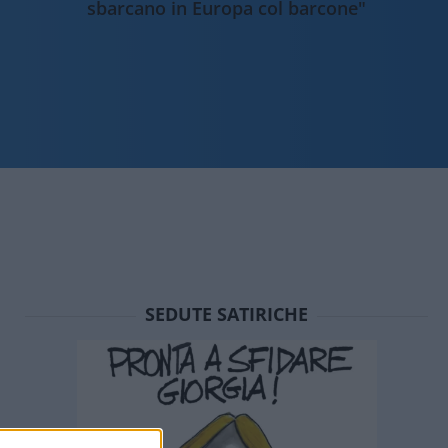
sbarcano in Europa col barcone"
SEDUTE SATIRICHE