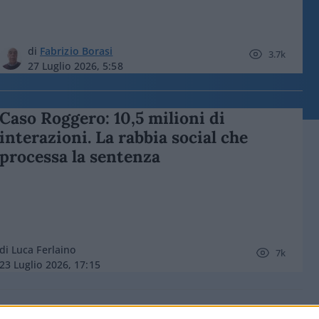
di
Fabrizio Borasi
3.7k
27 Luglio 2026, 5:58
Caso Roggero: 10,5 milioni di
interazioni. La rabbia social che
processa la sentenza
di Luca Ferlaino
7k
23 Luglio 2026, 17:15
Balboni (FdI): “Difesa sempre