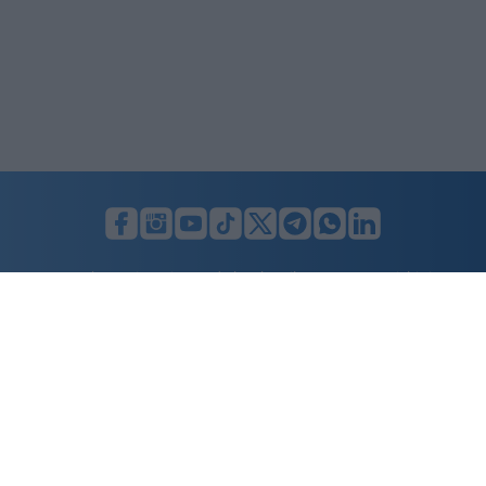
LUNIFIN S.r.l. a socio unico. Sede legale Milano, Largo F. Richini, 2/A,
20122 (MI), C.F./P.Iva en. 07174900154, REA cap. soc. euro 10.000,00
i.v.
Home
Advertising
Condizioni d’uso
Privacy Policy
Cookie policy
Cambia il consenso ai cookie
Dichiarazione di accessibilità
nicolaporro.it
è una testata registrata il 20 aprile 2021 al n. 94 del