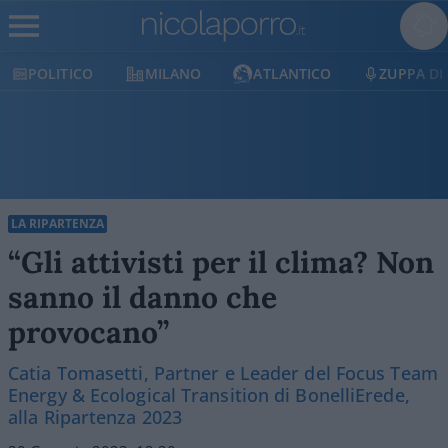
POLITICO
MILANO
ATLANTICO
ZUPPA DI
LA RIPARTENZA
“Gli attivisti per il clima? Non
sanno il danno che
provocano”
Catia Tomasetti, Partner e Leader del Focus Team
Energy & Ecological Transition di BonelliErede,
alla Ripartenza 2023