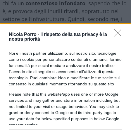
chi fa un
contenzioso infondato
, sapendo che lo
è, e provoca degli inutili ritardi, soprattutto nel
settore dell’infrastruttura. Quindi, secondo me, i
tempi sono maturi anche per affrontare un
dibattito e alcune riforme in questo senso”, ha
Nicola Porro -
Il rispetto della tua privacy è la
nostra priorità
affermato Tomasetti. “Dobbiamo sviluppare
una
cultura delle infrastrutture
, e la cultura delle
Noi e i nostri partner utilizziamo, sul nostro sito, tecnologie
infrastrutture si spiega con mille effetti.
come i cookie per personalizzare contenuti e annunci, fornire
Sicuramente la sfida della digitalizzazione e lo
funzionalità per social media e analizzare il nostro traffico.
Facendo clic di seguito si acconsente all'utilizzo di questa
sviluppo di una cultura digitale sono importanti,
tecnologia. Puoi cambiare idea e modificare le tue scelte sul
ma è anche importante diffondere un metodo,
consenso in qualsiasi momento ritornando su questo sito
perché le sacche burocratiche di ritardi vengano
Please note that this website/app uses one or more Google
sempre più prosciugate”, ha proseguito l’avvocato.
services and may gather and store information including but
not limited to your visit or usage behaviour. You may click to
grant or deny consent to Google and its third-party tags to
Infine, un cenno agli
attivisti climatici
che
use your data for below specified purposes in below Google
manifestano, spesso sfidando la legge. “In chi
consent section.