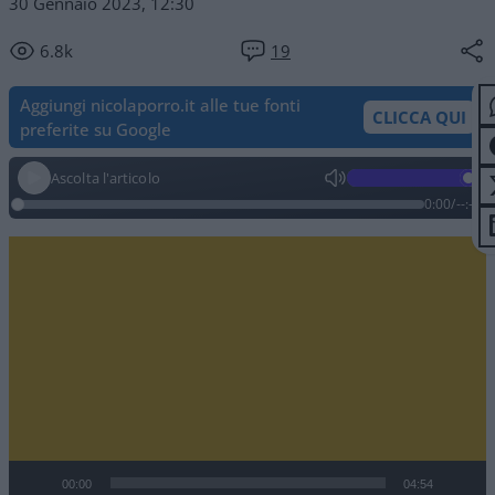
30 Gennaio 2023, 12:30
6.8k
19
Aggiungi nicolaporro.it alle tue fonti
CLICCA QUI
preferite su Google
Ascolta l'articolo
0:00
/
--:--
Video
Player
00:00
04:54