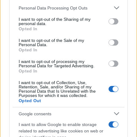
combatte quelle battaglia forse non c’è una
consapevolezza del danno reale che si arreca al
Personal Data Processing Opt Outs
Paese, perché sono convinta che chi le combatte
I want to opt-out of the Sharing of my
lo faccia in buona fede, convinto di combattere un
personal data.
Opted In
mostro. Allora è lì che la cultura può aiutarci, nel
senso che all’estero, ad esempio, ci sono tecnici
I want to opt-out of the Sale of my
Personal Data.
di grande reputazione che il cittadino ascolta…”.
Opted In
I want to opt-out of processing my
Personal Data for Targeted Advertising.
Opted In
Continua ascoltando l’intervista a Catia Catia
I want to opt-out of Collection, Use,
Tomasetti.
Retention, Sale, and/or Sharing of my
Personal Data that Is Unrelated with the
Purposes for which it was collected.
Opted Out
Marco Leardi, 30 gennaio 2023
Google consents
#LA RIPARTENZA 2023
I want to allow Google to enable storage
related to advertising like cookies on web or