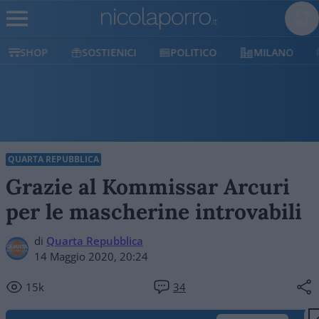
SOSTIENICI
POLITICO
MILANO
ATLANTIC
QUARTA REPUBBLICA
Grazie al Kommissar Arcuri
per le mascherine introvabili
di
Quarta Repubblica
14 Maggio 2020, 20:24
15k
34