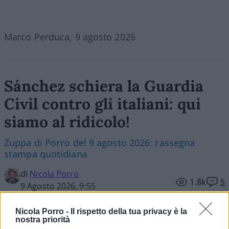
Marco Perduca, 9 agosto 2026
Sánchez schiera la Guardia
Civil contro gli italiani: qui
siamo al ridicolo!
Zuppa di Porro del 9 agosto 2026: rassegna
stampa quotidiana
di
Nicola Porro
1.8k
5
9 Agosto 2026, 9:55
Nicola Porro -
Il rispetto della tua privacy è la
nostra priorità