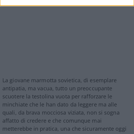
La giovane marmotta sovietica, di esemplare
antipatia, ma vacua, tutto un preoccupante
scuotere la testolina vuota per rafforzare le
minchiate che le han dato da leggere ma alle
quali, da brava mocciosa viziata, non si sogna
affatto di credere e che comunque mai
metterebbe in pratica, una che sicuramente oggi