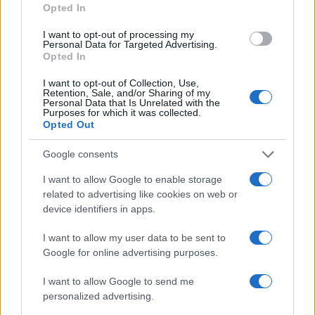
tutti in vacanza, ma sempre
Opted In
con falce e martello
I want to opt-out of processing my
Personal Data for Targeted Advertising.
Canne, pastasciutta antifà e indottrinamento: la
Opted In
rivoluzione dei giovani viziati che giocano al
I want to opt-out of Collection, Use,
comunismo con i soldi degli altri
Retention, Sale, and/or Sharing of my
Personal Data that Is Unrelated with the
di
Max Del Papa
Purposes for which it was collected.
2.9k
10
Opted Out
9 Agosto 2026, 8:52
Google consents
I want to allow Google to enable storage
related to advertising like cookies on web or
device identifiers in apps.
I want to allow my user data to be sent to
Google for online advertising purposes.
I want to allow Google to send me
personalized advertising.