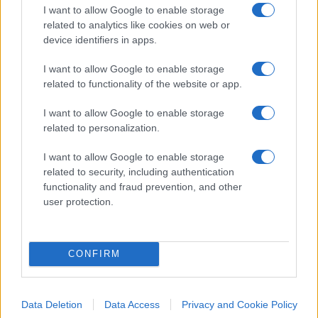
I want to allow Google to enable storage
related to analytics like cookies on web or
Leggere sempre
Federico Rampini
per capire
device identifiers in apps.
il livello di miseria umana dei giovani occidentali
I want to allow Google to enable storage
viziati che le pensano (si fa per dire) tutte per
related to functionality of the website or app.
odiare l’occidente che li ha viziati. Adesso si
inventano un campeggio comunista che ricorda
I want to allow Google to enable storage
related to personalization.
molto i vecchi campi scuola in Cecoslovacchia
dove allevavano terroristi e spie, iniziativa
I want to allow Google to enable storage
surreale, demenziale, patetica, ma non priva di un
related to security, including authentication
functionality and fraud prevention, and other
suo fascino da asini rossi: ce ne parla una Lella
user protection.
molto carciofara con maglia falcemartellata,
tristissima, sul viola sfiga, anche se sotto,
impercettibile è stampigliata una scritta
CONFIRM
minuscola:
“Perché, a me che mi manca?”.
Data Deletion
Data Access
Privacy and Cookie Policy