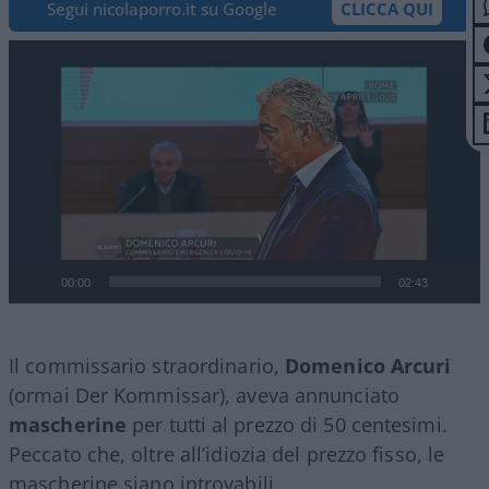
Segui nicolaporro.it su Google
CLICCA QUI
Video
Player
00:00
02:43
Il commissario straordinario,
Domenico Arcuri
(ormai Der Kommissar), aveva annunciato
mascherine
per tutti al prezzo di 50 centesimi.
Peccato che, oltre all’idiozia del prezzo fisso, le
mascherine siano introvabili.