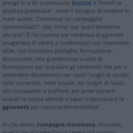
piange lo a lei sconosciuto
Guccini
e “tvionfi la
giustizia pvoletavia”, sente il bisogno di mettere le
mani avanti: “Commmai un campeggiio
comunistaah?”. Già, come mai quest’ennesima
vaccata? “È l’occasione per centinaia di ggiovani
(esagerata) di venire a confrontarzi con importanti
sfide, con inizziative politighe, formazzione,
discussione, una grandissima scuola di
formazzione per acquisire gli strumenti che poi a
settembre riborderemo nei nostri luoghi di studio,
nelle univerzità, nelle scuole, nei luoghi di laoro,
più conzapevoli e piùfforti, per poter portare
auandi la nostra attividà e saper organizzuare la
ggioventù
più coscccientecombattiva”.
In che senso,
compagna ciancicona
, ricordate,
quella che al padre fascio j’aveva già sputato