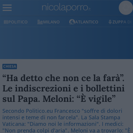
POLITICO
MILANO
ATLANTICO
ZUPPA DI
CHIESA
“Ha detto che non ce la farà”.
Le indiscrezioni e i bollettini
sul Papa. Meloni: “È vigile”
Secondo Politico.eu Francesco "soffre di dolori
intensi e teme di non farcela". La Sala Stampa
Vaticana: "Diamo noi le informazioni". I medici:
"Non prenda colpi d'aria". Meloni va a trovarlo: "È