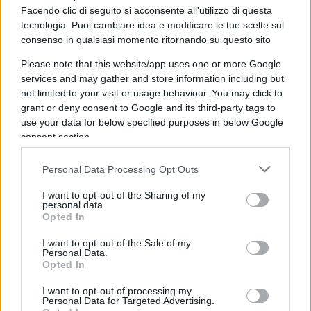
trasferimento in ospedale preferendo restare a
Facendo clic di seguito si acconsente all'utilizzo di questa
tecnologia. Puoi cambiare idea e modificare le tue scelte sul
Santa Marta: solo l’aggravarsi delle condizioni lo
consenso in qualsiasi momento ritornando su questo sito
avrebbero convinto a seguire le indicazioni dei
medici.
Please note that this website/app uses one or more Google
services and may gather and store information including but
not limited to your visit or usage behaviour. You may click to
grant or deny consent to Google and its third-party tags to
use your data for below specified purposes in below Google
Va detto che fonti della Santa Sede hanno fatto
consent section.
sapere alle agenzie di stampa di non voler
commentare le ‘fake news’ che circolano in questi
Personal Data Processing Opt Outs
giorni. “Noi diamo regolarmente informazioni”,
I want to opt-out of the Sharing of my
viene sottolineato da Oltretevere secondo cui la
personal data.
Opted In
circolazione di bufale “rende più difficile e più
arduo il lavoro dei giornalisti”. Non è chiaro, però,
I want to opt-out of the Sale of my
Personal Data.
se vi sia un riferimento a quanto scritto da
Opted In
Politico.eu
.
I want to opt-out of processing my
Personal Data for Targeted Advertising.