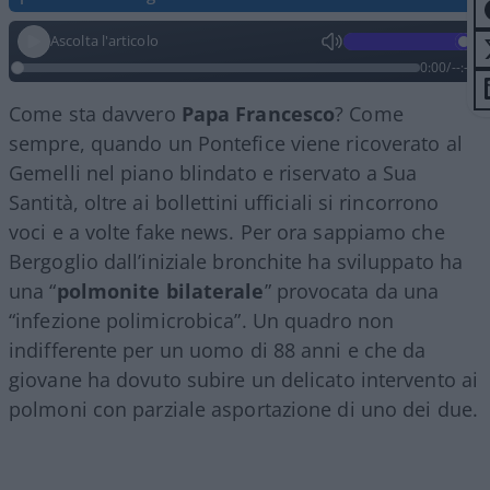
Ascolta l'articolo
0:00
/
--:--
Come sta davvero
Papa
Francesco
? Come
sempre, quando un Pontefice viene ricoverato al
Gemelli nel piano blindato e riservato a Sua
Santità, oltre ai bollettini ufficiali si rincorrono
voci e a volte fake news. Per ora sappiamo che
Bergoglio dall’iniziale bronchite ha sviluppato ha
una “
polmonite bilaterale
” provocata da una
“infezione polimicrobica”. Un quadro non
indifferente per un uomo di 88 anni e che da
giovane ha dovuto subire un delicato intervento ai
polmoni con parziale asportazione di uno dei due.