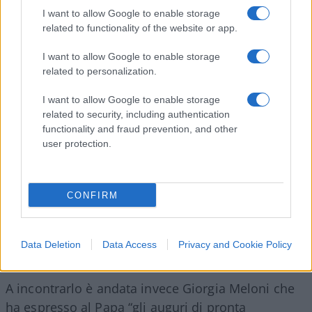
I want to allow Google to enable storage
related to functionality of the website or app.
Questo pomeriggio Bergoglio dovrebbe ricevere la
I want to allow Google to enable storage
related to personalization.
visita di
Pietro
Parolin
, Segretario di Stato del
Vaticano. “Rinnoviamo la vicinanza delle Chiese in
I want to allow Google to enable storage
Italia a
Papa
Francesco, ricoverato da venerdì 14
related to security, including authentication
functionality and fraud prevention, and other
febbraio al Policlinico A. Gemelli. Nell’affidare al
user protection.
Signore l’operato dei medici e del personale
sanitario, ci stringiamo al Santo Padre con affetto,
invitando le comunità ecclesiali a sostenerlo con
CONFIRM
la preghiera in questo momento di sofferenza”, si
legge invece in una nota della Presidenza della
Cei.
Data Deletion
Data Access
Privacy and Cookie Policy
A incontrarlo è andata invece Giorgia Meloni che
ha espresso al Papa “gli auguri di pronta