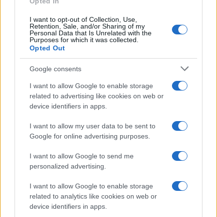
Opted In
Se vogliamo restare alle notizie ufficiali, al
momento gli esami di laboratorio, la radiografia
I want to opt-out of Collection, Use,
Retention, Sale, and/or Sharing of my
del torace e
le condizioni cliniche di Bergoglio
Personal Data that Is Unrelated with the
Purposes for which it was collected.
“continuano a presentare un quadro
Opted Out
complesso”
. “L’infezione polimicrobica, insorta su
Google consents
un quadro di bronchiectasie e bronchite
asmatiforme, e che ha richiesto l’utilizzo di terapia
I want to allow Google to enable storage
cortisonica antibiotica, rende il trattamento
related to advertising like cookies on web or
device identifiers in apps.
terapeutico più complesso – si leggeva nel
bollettino di ieri sera – La tac torace di controllo
I want to allow my user data to be sent to
alla quale il Santo Padre è stato sottoposto questo
Google for online advertising purposes.
pomeriggio, prescritta dall’equipe sanitaria
I want to allow Google to send me
vaticana e da quella medica della Fondazione
personalized advertising.
Policlinico ‘A. Gemelli’, ha
I want to allow Google to enable storage
dimostrato
l’insorgenza di una polmonite
related to analytics like cookies on web or
bilaterale
che ha richiesto un’ ulteriore terapia
device identifiers in apps.
farmacologica”.