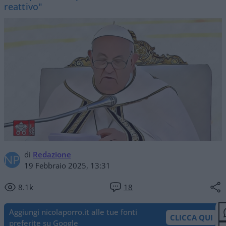
reattivo"
di
Redazione
19 Febbraio 2025, 13:31
8.1k
18
Aggiungi nicolaporro.it alle tue fonti
CLICCA QUI
preferite su Google