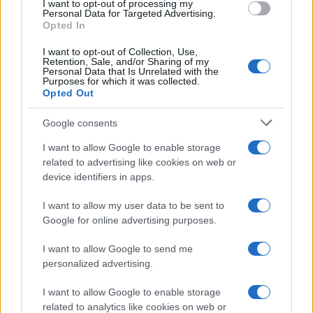
nuovo le elezioni
I want to opt-out of processing my
Personal Data for Targeted Advertising.
Opted In
I want to opt-out of Collection, Use,
Retention, Sale, and/or Sharing of my
Naturalmente, prima di emettere sentenze,
Personal Data that Is Unrelated with the
Purposes for which it was collected.
serviranno chiarimenti. Il Comune dovrà spiegare
Opted Out
se davvero si tratti di vernice, che prodotto sia
stato impiegato, se sia compatibile con un
Google consents
intervento di rinaturalizzazione e se questa pratica
I want to allow Google to enable storage
fosse prevista nel progetto. Perché una cosa è
related to advertising like cookies on web or
utilizzare tecniche temporanee, traccianti o
device identifiers in apps.
prodotti agricoli certificati, altra cosa è spacciare
I want to allow my user data to be sent to
per rigenerazione ambientale un maquillage da
Google for online advertising purposes.
set fotografico.
La differenza non è sottile. È
I want to allow Google to send me
enorme
.
personalized advertising.
I want to allow Google to enable storage
Eppure la vicenda colpisce proprio perché si
related to analytics like cookies on web or