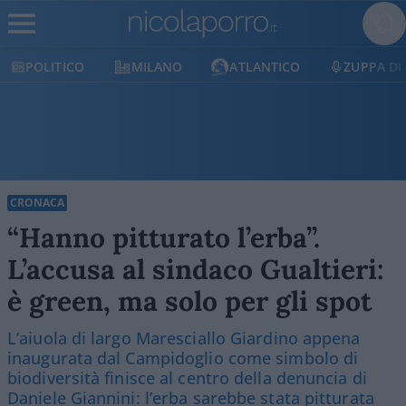
MILANO
ATLANTICO
ZUPPA DI PORRO
E
CRONACA
“Hanno pitturato l’erba”.
L’accusa al sindaco Gualtieri:
è green, ma solo per gli spot
L’aiuola di largo Maresciallo Giardino appena
inaugurata dal Campidoglio come simbolo di
biodiversità finisce al centro della denuncia di
Daniele Giannini: l’erba sarebbe stata pitturata