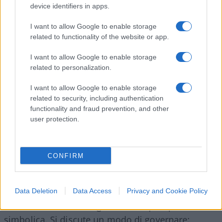
inserisce in
un clima politico ormai noto
. Da
device identifiers in apps.
anni Roma viene raccontata come laboratorio
della transizione ecologica: fasce verdi, Ztl, limiti
I want to allow Google to enable storage
related to functionality of the website or app.
di velocità, ciclabili, divieti, piani ambientali,
campagne sulla sostenibilità. Il cittadino viene
I want to allow Google to enable storage
educato, limitato, multato, corretto. Gli si spiega
related to personalization.
che deve cambiare abitudini, lasciare l’auto,
I want to allow Google to enable storage
accettare restrizioni, convivere con nuove regole
related to security, including authentication
in nome del clima e dell’ambiente. Poi però,
functionality and fraud prevention, and other
user protection.
quando tocca all’amministrazione dimostrare
concretamente cosa significhi cura del verde,
arriva il sospetto del prato pitturato.
CONFIRM
È qui che la questione diventa politica
. Perché
Data Deletion
Data Access
Privacy and Cookie Policy
non si discute una singola aiuola, per quanto
simbolica. Si discute un modo di governare: