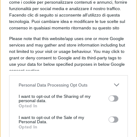
come i cookie per personalizzare contenuti e annunci, fornire
chiaro se sia innocua, se possa essere dannosa
funzionalità per social media e analizzare il nostro traffico.
per il terreno, per gli animali, per gli insetti, per
Facendo clic di seguito si acconsente all'utilizzo di questa
chi frequenta l’area. Difficile anche solo
tecnologia. Puoi cambiare idea e modificare le tue scelte sul
immaginarlo, sia chiaro. Ma al momento
non
consenso in qualsiasi momento ritornando su questo sito
sono arrivate risposte
. Non è chiaro nemmeno
Please note that this website/app uses one or more Google
chi abbia deciso di usarla, con quali autorizzazioni
services and may gather and store information including but
not limited to your visit or usage behaviour. You may click to
e con quale finalità. Di chiaro, almeno dalle
grant or deny consent to Google and its third-party tags to
immagini circolate, ci sarebbe lo spettacolo poco
use your data for below specified purposes in below Google
edificante dei marmi attorno all’aiuola macchiati
consent section.
dagli schizzi dello stesso colore. Il verde
Personal Data Processing Opt Outs
sostenibile che finisce sul travertino: una
metafora quasi perfetta.
I want to opt-out of the Sharing of my
personal data.
Opted In
Leggi anche:
I want to opt-out of the Sale of my
Personal Data.
Opted In
C’è un rischio enorme se Gualtieri vince di