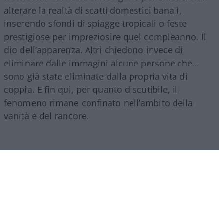
alterare la realtà di scatti domestici banali,
inserendo sfondi di spiagge tropicali o feste
prestigiose per impreziosire quel compleanno. Il
dio dell’apparenza. Altri chiedono invece di
eliminare dalle immagini alcune persone che…
sono già state eliminate dalla propria vita di
coppia. E fin qui, per quanto discutibile, il
fenomeno rimane confinato nell’ambito della
vanità e del rancore.