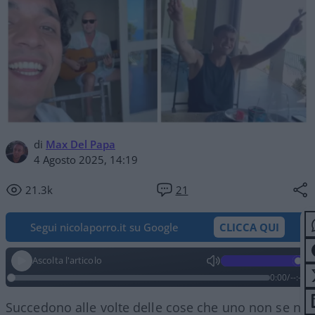
di
Max Del Papa
4 Agosto 2025, 14:19
21.3k
21
Segui nicolaporro.it su Google
CLICCA QUI
Ascolta l'articolo
0:00
/
--:--
Succedono alle volte delle cose che uno non se ne