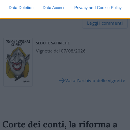
Data Deletion
Data Access
Privacy and Cookie Policy
21
Leggi i commenti
SEDUTE SATIRICHE
Vignetta del 07/08/2026
Vai all'archivio delle vignette
Corte dei conti, la riforma a