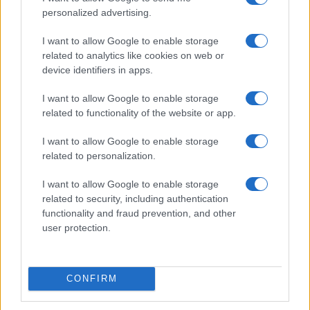
personalized advertising.
A voce spiegata. L’uccellino della Val Padula. Nel
suo genere un capolavoro: immagina, puoi, chiudi
I want to allow Google to enable storage
gli occhi e ti risvegli in quegli anni ’60 dove tutto
related to analytics like cookies on web or
era possibile, specie quello che non si poteva
device identifiers in apps.
cantare. By Oriettona, della quale abbiamo
I want to allow Google to enable storage
sempre sospettato una propulsione erotica al
related to functionality of the website or app.
turbo: oggi la AI ce lo conferma, altro che le voci
I want to allow Google to enable storage
“da vacanza” di Biagio, Blanco e “Tanai”…
related to personalization.
I want to allow Google to enable storage
related to security, including authentication
Max Del Papa, 4 agosto 2025
functionality and fraud prevention, and other
user protection.
Nicolaporro.it è anche su Whatsapp. È
sufficiente
cliccare qui
per iscriversi al canale ed
CONFIRM
essere sempre aggiornati (gratis).