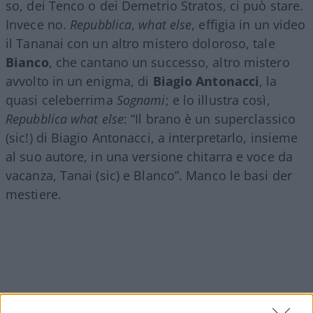
so, dei Tenco o dei Demetrio Stratos, ci può stare.
Invece no.
Repubblica
,
what else
, effigia in un video
il Tananai con un altro mistero doloroso, tale
Bianco
, che cantano un successo, altro mistero
avvolto in un enigma, di
Biagio Antonacci
, la
quasi celeberrima
Sognami
; e lo illustra così,
Repubblica what else
: “Il brano è un superclassico
(sic!) di Biagio Antonacci, a interpretarlo, insieme
al suo autore, in una versione chitarra e voce da
vacanza, Tanai (sic) e Blanco”. Manco le basi der
mestiere.