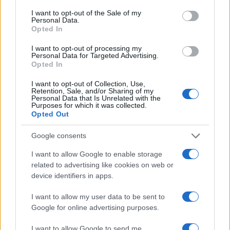
sperare che tutti fossero violentemente ubriachi o
I want to opt-out of the Sale of my
più fatti di
Ozzy Osbourne
quando decapitava
Personal Data.
Opted In
volatili a morsi. Da vacanza? No, da taverna, da
osteria, da bettola ma mica volendo, quando mai,
I want to opt-out of processing my
Personal Data for Targeted Advertising.
è questione di limiti: questi che hanno “troppo
Opted In
successo, troppo successo”, oltre non vanno.
I want to opt-out of Collection, Use,
Interpretazione sottozero, simpatia non
Retention, Sale, and/or Sharing of my
Personal Data that Is Unrelated with the
pervenuta, talento chiamate la Sciarelli. Ma se
Purposes for which it was collected.
hanno troppo successo, troppo successo un
Opted Out
motivo ci sarà e noi siamo rosikkoni.
Google consents
I want to allow Google to enable storage
Se Cristicchi vede ‘sta roba, non la canta più
volevo
related to advertising like cookies on web or
essere Biagio Antonacci
, neanche per scherzo.
device identifiers in apps.
Aridatece l’intelligenza artificiale, e, a proposito,
I want to allow my user data to be sent to
segnalo un clamoroso fake di Orietta Berti, ma
Google for online advertising purposes.
irresistibile, si trova su youtube, è apocrifo del
1967 a nome di Vera Luna e si chiama “Aprimi il…”.
I want to allow Google to send me