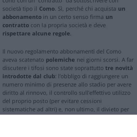
conti con un “contratto” da sottoscrivere con
società tipo il
Como
. Sì, perché chi acquista
un
abbonamento
in un certo senso firma
un
contratto
con la propria società e deve
rispettare alcune regole
.
Il nuovo regolamento abbonamenti del Como
aveva scatenato
polemiche
nei giorni scorsi. A far
discutere i tifosi sono state soprattutto
tre novità
introdotte dal club
: l’obbligo di raggiungere un
numero minimo di presenze allo stadio per avere
diritto al rinnovo, il controllo sull’effettivo utilizzo
del proprio posto (per evitare cessioni
sistematiche ad altri) e, non ultimo, il divieto per
gli abbonati di indossare i colori della squadra
avversaria. Regole percepite da molti come troppo
invasive nei confronti di chi un titolo d’accesso lo