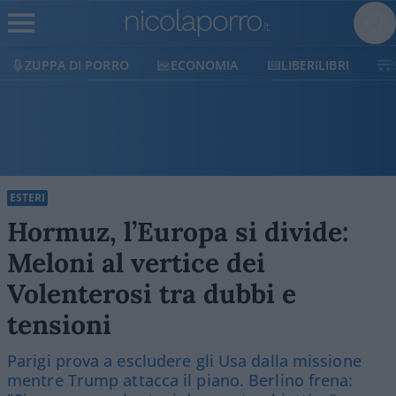
ZUPPA DI PORRO
ECONOMIA
LIBERILIBRI
ESTERI
Hormuz, l’Europa si divide:
Meloni al vertice dei
Volenterosi tra dubbi e
tensioni
Parigi prova a escludere gli Usa dalla missione
mentre Trump attacca il piano. Berlino frena: