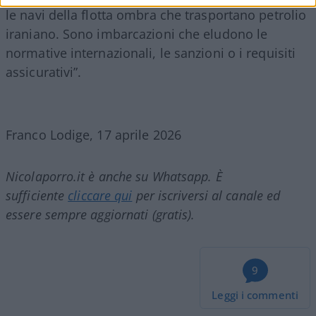
le navi della flotta ombra che trasportano petrolio
iraniano. Sono imbarcazioni che eludono le
normative internazionali, le sanzioni o i requisiti
assicurativi”.
Franco Lodige, 17 aprile 2026
Nicolaporro.it è anche su Whatsapp. È
sufficiente
cliccare qui
per iscriversi al canale ed
essere sempre aggiornati (gratis).
9
Leggi i commenti