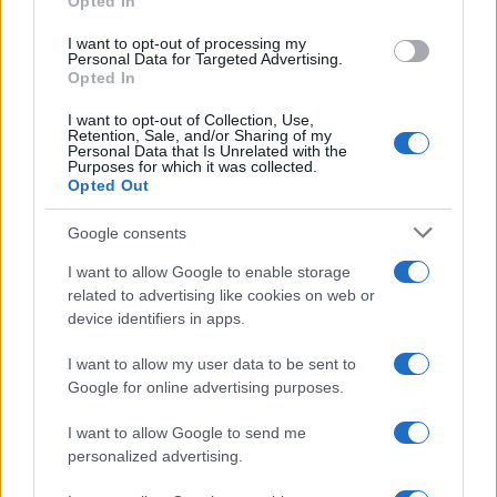
Opted In
effetti immediati sui mercati energetici
. In
I want to opt-out of processing my
diversi Paesi europei, inclusa l’Italia, si registra un
Personal Data for Targeted Advertising.
Opted In
aumento dei prezzi di benzina e diesel. Le
conseguenze si estendono anche ad altri settori: il
I want to opt-out of Collection, Use,
Retention, Sale, and/or Sharing of my
trasporto aereo potrebbe affrontare difficoltà
Personal Data that Is Unrelated with the
Purposes for which it was collected.
legate all’approvvigionamento di carburante, con
Opted Out
possibili riduzioni dell’operatività. Lo stretto
riveste inoltre un ruolo chiave per il commercio di
Google consents
fertilizzanti. Un’interruzione prolungata dei flussi
I want to allow Google to enable storage
potrebbe incidere sui costi agricoli e, a cascata,
related to advertising like cookies on web or
sui prezzi dei prodotti alimentari.
device identifiers in apps.
I want to allow my user data to be sent to
L’approccio europeo è stato respinto da
Trump
,
Google for online advertising purposes.
che ha definito “molto triste” il piano in
I want to allow Google to send me
discussione. Il presidente ha invece elogiato
personalized advertising.
l’azione intrapresa dagli Stati Uniti, parlando di un