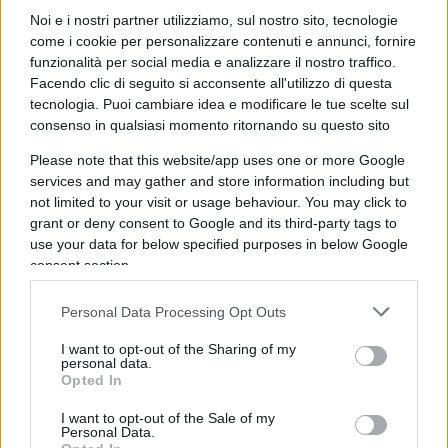
Noi e i nostri partner utilizziamo, sul nostro sito, tecnologie
Secondo le indicazioni fornite da Macron, la
come i cookie per personalizzare contenuti e annunci, fornire
missione escluderebbe le “parti belligeranti”,
funzionalità per social media e analizzare il nostro traffico.
ovvero Stati Uniti, Israele e Iran, e non sarebbe
Facendo clic di seguito si acconsente all'utilizzo di questa
tecnologia. Puoi cambiare idea e modificare le tue scelte sul
sotto comando americano. Tuttavia, permangono
consenso in qualsiasi momento ritornando su questo sito
differenze di impostazione
tra Francia e Regno
Unito: Parigi considera l’assenza di Washington un
Please note that this website/app uses one or more Google
services and may gather and store information including but
elemento utile a favorire l’accettazione da parte di
not limited to your visit or usage behaviour. You may click to
Teheran, mentre Londra teme possibili effetti
grant or deny consent to Google and its third-party tags to
negativi nei rapporti con gli Stati Uniti. Il piano,
use your data for below specified purposes in below Google
consent section.
ancora in fase di definizione, si articolerebbe in
tre passaggi: evacuazione delle navi bloccate,
Personal Data Processing Opt Outs
rimozione degli ordigni e avvio di un sistema di
pattugliamento con scorte militari.
I want to opt-out of the Sharing of my
personal data.
Opted In
I want to opt-out of the Sale of my
Personal Data.
Il blocco dello Stretto di Hormuz sta producendo