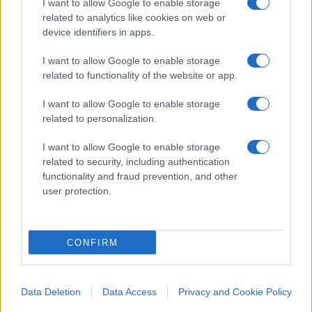
I want to allow Google to enable storage
blocco navale “straordinario” e sottolineandone
related to analytics like cookies on web or
l’efficacia: “Si sta rivelando molto solido,
device identifiers in apps.
fortissimo”. “L’Iran è bloccato, non sta facendo
affari. Nessuna nave può superare la nostra
I want to allow Google to enable storage
related to functionality of the website or app.
marina”. Nel frattempo, il capo degli Stati
maggiori congiunti, il generale Dan Caine, ha
I want to allow Google to enable storage
indicato la possibilità di un’estensione delle
related to personalization.
operazioni militari. In un briefing al Pentagono ha
I want to allow Google to enable storage
spiegato che gli Stati Uniti potrebbero
related to security, including authentication
intensificare i controlli su imbarcazioni sospettate
functionality and fraud prevention, and other
user protection.
di sostenere Teheran anche al di fuori dell’area
dello stretto. “Oltre a questo blocco le nostre forze
armate, attraverso operazioni e attività in altre
CONFIRM
aree di responsabilità, daranno attivamente la
caccia a qualsiasi nave battente bandiera iraniana
o a qualsiasi nave che tenti di fornire supporto
Data Deletion
Data Access
Privacy and Cookie Policy
materiale all’Iran”, ha affermato. “Questo include