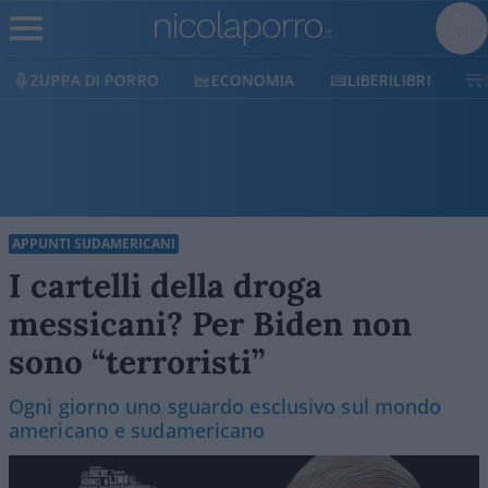
ECONOMIA
LIBERILIBRI
SHOP
SOSTIENICI
APPUNTI SUDAMERICANI
I cartelli della droga
messicani? Per Biden non
sono “terroristi”
Ogni giorno uno sguardo esclusivo sul mondo
americano e sudamericano