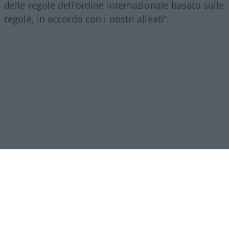
delle regole dell’ordine internazionale basato sulle
regole, in accordo con i nostri alleati”.
Leggi anche:
Democratici Usa sempre più ostaggio degli