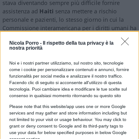
stava diventando sempre più difficile fornire
assistenza ad
Haiti
senza mettere a rischio
personale e pazienti, lo stesso giorno in cui la
Commissione interamericana per i diritti umani ha
ascoltato testimonianze sulla diffusa violenza
Nicola Porro -
Il rispetto della tua privacy è la
sessuale diretta contro donne e ragazze ad Haiti.
nostra priorità
L’amministrazione Biden emette un avviso ai
Noi e i nostri partner utilizziamo, sul nostro sito, tecnologie
come i cookie per personalizzare contenuti e annunci, fornire
suoi cittadini di non andare in El Salvador dopo
funzionalità per social media e analizzare il nostro traffico.
un tweet di Bukele
Facendo clic di seguito si acconsente all'utilizzo di questa
tecnologia. Puoi cambiare idea e modificare le tue scelte sul
consenso in qualsiasi momento ritornando su questo sito
L’amministrazione Biden ha emesso un avviso di
Please note that this website/app uses one or more Google
services and may gather and store information including but
viaggio in El Salvador poche ore dopo che il
not limited to your visit or usage behaviour. You may click to
presidente salvadoregno
Nayib Bukele
aveva
grant or deny consent to Google and its third-party tags to
pubblicato sul suo account Twitter: “Il governo
use your data for below specified purposes in below Google
consent section.