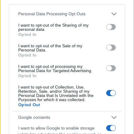
degli Stati Uniti imprigiona provati innocenti (un
riferimento a q
uesto scoop di Tucker Carlson
) e,
Personal Data Processing Opt Outs
allo stesso tempo, è preoccupato che noi
imprigioniamo provati criminali”. Molti
I want to opt-out of the Sharing of my
personal data.
salvadoregni sono rimasti sorpresi ieri da un
Opted In
avviso di viaggio che gli
Stati Uniti
hanno
I want to opt-out of the Sale of my
emesso ai propri cittadini, chiedendo loro di
Personal Data.
Opted In
riconsiderare la possibilità di visitare il paese
centroamericano. “L’allarme è abbastanza strano,
I want to opt-out of processing my
Personal Data for Targeted Advertising.
perché sappiamo che
El Salvador
è diventato il
Opted In
paese più sicuro di tutte le Americhe”, ha detto ai
I want to opt-out of Collection, Use,
giornalisti un parlamentare salvadoregno che
Retention, Sale, and/or Sharing of my
Personal Data that Is Unrelated with the
rientrava da New York aggiungendo che “questo
Purposes for which it was collected.
Opted Out
allarme mi suona un po’ strano, perché vediamo il
flusso di turisti, che continuano ad aumentare” e
Google consents
che “gli stranieri decidono di loro spontanea
I want to allow Google to enable storage
volontà di venire a visitare El Salvador”.