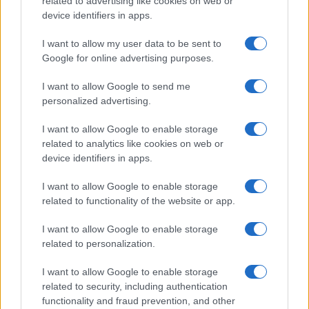
related to advertising like cookies on web or
device identifiers in apps.
La Casa Bianca esclude di designare i cartelli
I want to allow my user data to be sent to
messicani come terroristi
Google for online advertising purposes.
I want to allow Google to send me
personalized advertising.
La portavoce della Casa Bianca Karine Jean Pierre
I want to allow Google to enable storage
ha escluso che il governo di Joe Biden possa
related to analytics like cookies on web or
designare i cartelli della droga messicani come
device identifiers in apps.
organizzazioni terroristiche, come richiesto dai
legislatori repubblicani.
I want to allow Google to enable storage
related to functionality of the website or app.
Paolo Manzo, 9 marzo 2023
I want to allow Google to enable storage
related to personalization.
I want to allow Google to enable storage
related to security, including authentication
functionality and fraud prevention, and other
Tutto sull’America Latina e il suo impatto su