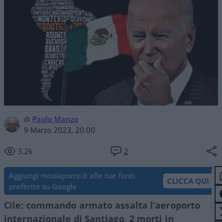
di
Paolo Manzo
9 Marzo 2023, 20:00
3.2k
2
Aggiungi nicolaporro.it alle tue fonti
CLICCA QUI
preferite su Google
Cile: commando armato assalta l’aeroporto
internazionale di Santiago, 2 morti in