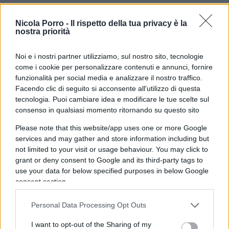
Nicola Porro -
Il rispetto della tua privacy è la
nostra priorità
Noi e i nostri partner utilizziamo, sul nostro sito, tecnologie
come i cookie per personalizzare contenuti e annunci, fornire
funzionalità per social media e analizzare il nostro traffico.
Facendo clic di seguito si acconsente all'utilizzo di questa
tecnologia. Puoi cambiare idea e modificare le tue scelte sul
consenso in qualsiasi momento ritornando su questo sito
Che poi, lite a parte, quel che Cacciari stava
cercando di dire era più che interessante.
Please note that this website/app uses one or more Google
services and may gather and store information including but
Interrogato sulle decisioni di Vienna (lockdown ai
not limited to your visit or usage behaviour. You may click to
non vaccinati) e Singapore (far pagare le cure ai
grant or deny consent to Google and its third-party tags to
no vax), il filosofo si è detto “stanco” di ripetere
use your data for below specified purposes in below Google
consent section.
“infinite volte” che forse allora “è
il vaccino a
questo punto che non basta
“: “L’Oms ricorda che
Personal Data Processing Opt Outs
l’Europa, il continente con la percentuale
maggiore di immunizzati, è comunque dentro la
I want to opt-out of the Sharing of my