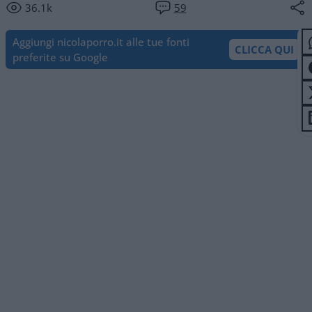
36.1k
59
Aggiungi nicolaporro.it alle tue fonti
CLICCA QUI
preferite su Google