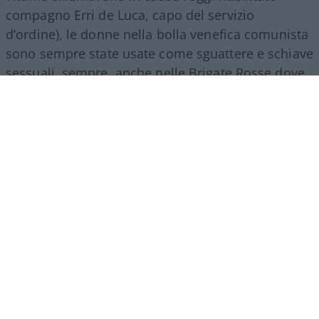
compagno Erri de Luca, capo del servizio
d’ordine), le donne nella bolla venefica comunista
sono sempre state usate come sguattere e schiave
sessuali, sempre, anche nelle Brigate Rosse dove
le poche a salvarsi erano le dirigenti per meriti sul
campo, per ferocia non minori di quelle degli
uomini, per la facilità con cui indulgevano
all’omicidio, alla strage.