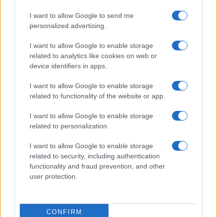
ogni farmaco si può adattare meglio a una o
I want to allow Google to send me
un’altra persona. Non lo dico io che è una follia
personalized advertising.
vaccinare i bambini, ma l’Oms. Cito: ‘La
vaccinazione per adolescenti senza precedenti
I want to allow Google to enable storage
related to analytics like cookies on web or
malattie non è al momento raccomandata, o solo
device identifiers in apps.
dopo consultazione medica’”.
I want to allow Google to enable storage
related to functionality of the website or app.
Basterà il meritorio tentativo di Cacciari di portare
un altro punto di vista sulla pandemia nel
I want to allow Google to enable storage
dibattito pubblico? Forse no. Ed ha ragione da
related to personalization.
vendere quando afferma che ormai in Italia “
ogni
I want to allow Google to enable storage
pensiero critico viene mandato in pensione
“.
related to security, including authentication
Succede da tempo: chi non s’allinea, rischia la
functionality and fraud prevention, and other
damnatio memoriae
. “Non mi stupisco di questo,
user protection.
ne scrivo da decenni. Oggi siamo arrivati al
dunque”.
CONFIRM