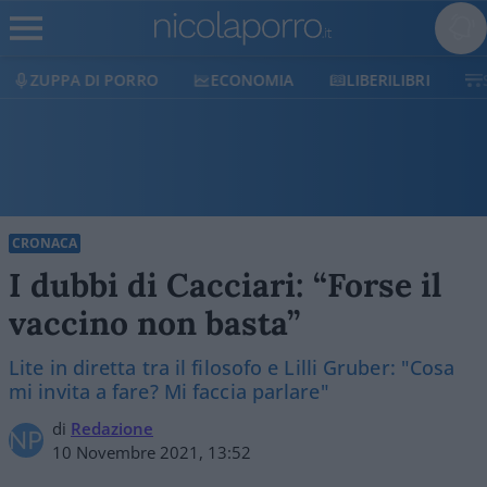
ECONOMIA
LIBERILIBRI
SHOP
SOSTIENICI
CRONACA
I dubbi di Cacciari: “Forse il
vaccino non basta”
Lite in diretta tra il filosofo e Lilli Gruber: "Cosa
mi invita a fare? Mi faccia parlare"
di
Redazione
10 Novembre 2021, 13:52