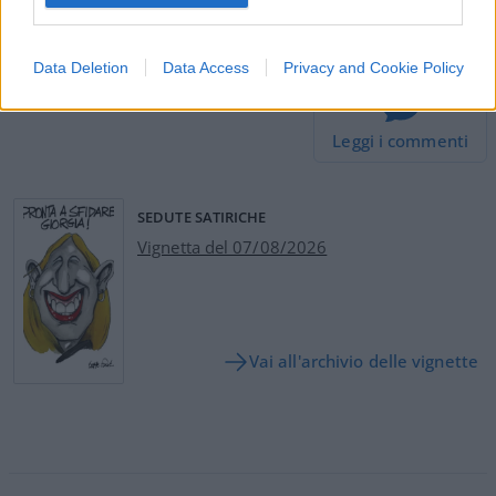
#LILLI GRUBER
#MASSIMO CACCIARI
#VACCINO
Data Deletion
Data Access
Privacy and Cookie Policy
59
Leggi i commenti
SEDUTE SATIRICHE
Vignetta del 07/08/2026
Vai all'archivio delle vignette