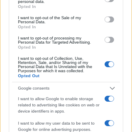
personal data.
quarta ondata. Il senior editor del
British Medical
Opted In
Journal
, in un’audizione al parlamento inglese, ha
I want to opt-out of the Sale of my
ricordato come la maggior parte di nuovi
Personal Data.
Opted In
contagiati è vaccinata. E in India, dove alcuni degli
Stati hanno percentuali più alte alta di immuni ed
I want to opt-out of processing my
Personal Data for Targeted Advertising.
altri sono quasi a zero, non ci sono però
Opted In
differenze per quanto riguarda il numero di
I want to opt-out of Collection, Use,
contagi”.
Retention, Sale, and/or Sharing of my
Personal Data that Is Unrelated with the
Purposes for which it was collected.
Opted Out
Per Cacciari, insomma, bisognerebbe smetterla
Google consents
con “
la solfa della verità unica
“: “Le persone
I want to allow Google to enable storage
devono essere informate e vanno riportati tutti i
related to advertising like cookies on web or
dati scientifici, anche sulla possibile correlazione
device identifiers in apps.
tra vaccini e mortalità. Questa storia che il siero
I want to allow my user data to be sent to
va bene a tutti è una cosa che non è scientifica:
Google for online advertising purposes.