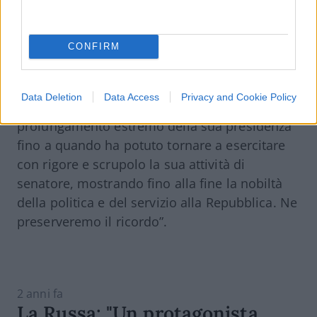
privata e familiare, era il nostro orizzonte
quotidiano”.
CONFIRM
Poi la conclusione:
Napolitano
“ha sempre
sperato e agito per un rinnovamento della
Data Deletion
Data Access
Privacy and Cookie Policy
politica e delle istituzioni e ha accettato il
prolungamento estremo della sua presidenza
fino a quando ha potuto tornare a esercitare
con rigore e scrupolo la sua attività di
senatore, mostrando fino alla fine la nobiltà
della politica e del servizio alla Repubblica. Ne
preserveremo il ricordo”.
2 anni fa
La Russa: "Un protagonista