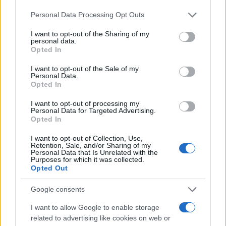
2 anni fa
Personal Data Processing Opt Outs
Il figlio Giulio: "In un disegno
nel 1976..."
I want to opt-out of the Sharing of my
personal data.
Opted In
“In un disegno fatto alle elementari nel
I want to opt-out of the Sale of my
lontano 1976 lo ritrassi orgogliosamente con
Personal Data.
Opted In
la scritta ‘Mio papà è deputato al Parlamentò e
lui seduto davanti a una scrivania, così per 50
I want to opt-out of processing my
Personal Data for Targeted Advertising.
anni l’ho visto in quella posizione leggere,
Opted In
studiare, scrivere appunti e discorsi anche
I want to opt-out of Collection, Use,
quando era al Quirinale”. L’ha detto
Retention, Sale, and/or Sharing of my
Personal Data that Is Unrelated with the
Giulio
Napolitano
, figlio del presidente
Purposes for which it was collected.
emerito della Repubblica. “Non ricordo un
Opted Out
solo giorno che non sia stato di lavoro. La
Google consents
politica era per lui era una cosa seria.
I want to allow Google to enable storage
Richiedeva decisioni e assunzione di
related to advertising like cookies on web or
responsabilità, non sopportava la demagogia.