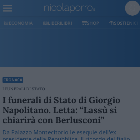
ECONOMIA
LIBERILIBRI
SHOP
SOSTIENICI
CRONACA
I FUNERALI DI STATO
I funerali di Stato di Giorgio
Napolitano. Letta: “Lassù si
chiarirà con Berlusconi”
Da Palazzo Montecitorio le esequie dell'ex
presidente della Repubblica. Il ricordo del figlio,