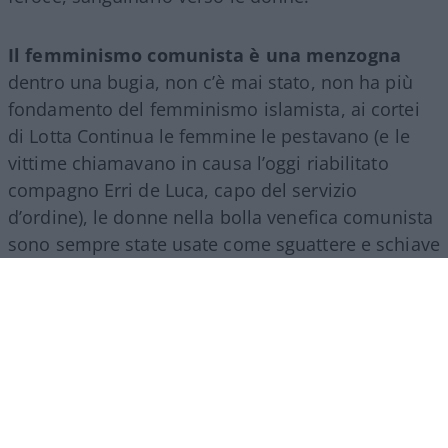
Il femminismo comunista è una menzogna
dentro una bugia, non c’è mai stato, non ha più
fondamento del femminismo islamista, ai cortei
di Lotta Continua le femmine le pestavano (e le
vittime chiamavano in causa l’oggi riabilitato
compagno Erri de Luca, capo del servizio
d’ordine), le donne nella bolla venefica comunista
sono sempre state usate come sguattere e schiave
sessuali, sempre, anche nelle Brigate Rosse dove
le poche a salvarsi erano le dirigenti per meriti sul
campo, per ferocia non minori di quelle degli
uomini, per la facilità con cui indulgevano
all’omicidio, alla strage.