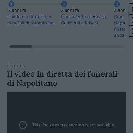
1
2
3
2 anni fa
2 anni fa
2 anni fa
Il video in diretta dei
L'intervento di Amato,
Gianni Le
funerali di Napolitano
Gentiloni e Ravasi
Napolita
notarile
andare ol
2 anni fa
Il video in diretta dei funerali
di Napolitano