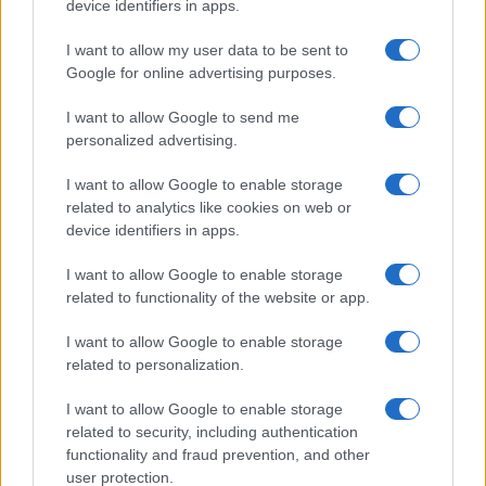
device identifiers in apps.
La politica era inscindibile dalla vita
quotidiana, la politica era il nostro orizzonte.
I want to allow my user data to be sent to
Google for online advertising purposes.
Ciò non gli impediva di essere un marito e
padre affettuosissimo”. Poi quello che sembra
I want to allow Google to send me
il riferimento a Budapest invasa dai carri
personalized advertising.
armati sovietici: “Ha combattuto buone
I want to allow Google to enable storage
battaglie e sostenuto cause sbagliate”.
related to analytics like cookies on web or
device identifiers in apps.
Inoltre, il figlio Giulio ha aggiunto: “Per mio
I want to allow Google to enable storage
padre la politica era, come per molti di quella
related to functionality of the website or app.
eccezionale generazione, una cosa seria,
I want to allow Google to enable storage
richiedeva analisi, ascolto, discussione,
related to personalization.
decisione, assunzione di responsabilità. Non
sopportava la demagogia, lo spirito di fazione,
I want to allow Google to enable storage
related to security, including authentication
la riduzione del confronto politico ad urlo ed
functionality and fraud prevention, and other
invettiva. La politica era inscindibile dalla vita
user protection.