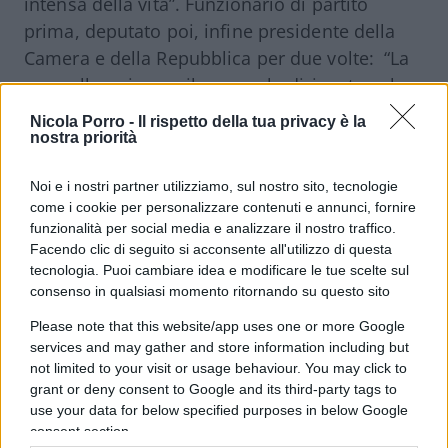
intensà della vita”. Funzionario di partito
prima, deputato poi, infine presidente della
Camera e della Repubblica per due volte: “La
sua collocazione e il suo ruolo dirigente nel
Pci, in quella storia lunga, complessa e
Nicola Porro -
Il rispetto della tua privacy è la
talvolta contraddittoria di quel partito, che è
nostra priorità
stato il mio, può riassumersi col titolo della
Noi e i nostri partner utilizziamo, sul nostro sito, tecnologie
autobiografia politica: dal Pci al socialismo
come i cookie per personalizzare contenuti e annunci, fornire
europeo – ha detto Finocchiaro – In essa
funzionalità per social media e analizzare il nostro traffico.
ritroviamo il senso politico dell’appartenenza
Facendo clic di seguito si acconsente all'utilizzo di questa
tecnologia. Puoi cambiare idea e modificare le tue scelte sul
all’area riformista, la continua tensione alla
consenso in qualsiasi momento ritornando su questo sito
ricomposizione di legami e interlocuzione col
partito socialista e con le socialdemocrazie
Please note that this website/app uses one or more Google
services and may gather and store information including but
europee, l’individuazione dell’Europa come
not limited to your visit or usage behaviour. You may click to
‘seconda patria’”.
grant or deny consent to Google and its third-party tags to
use your data for below specified purposes in below Google
consent section.