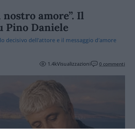
l nostro amore”. Il
u Pino Daniele
lo decisivo dell’attore e il messaggio d’amore
1.4k
Visualizzazioni
0
commenti