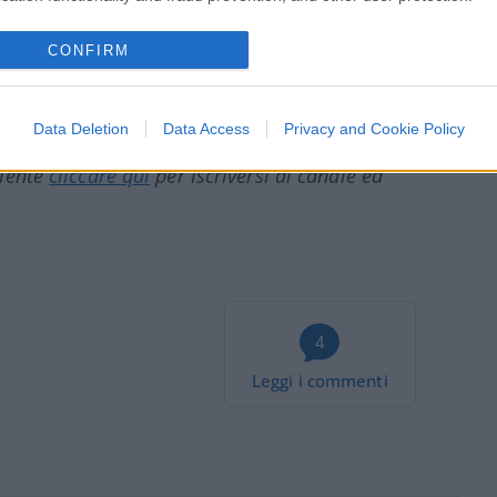
tempo di scoprire che no, il paziente con
CONFIRM
Data Deletion
Data Access
Privacy and Cookie Policy
ciente
cliccare qui
per iscriversi al canale ed
4
Leggi i commenti