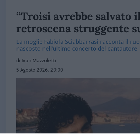
“Troisi avrebbe salvato i
retroscena struggente s
La moglie Fabiola Sciabbarrasi racconta il ruo
nascosto nell’ultimo concerto del cantautore
di Ivan Mazzoletti
5 Agosto 2026, 20:00