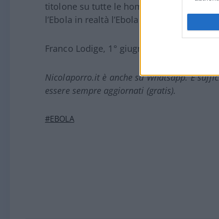
titolone su tutte le home page. Giusto il 
l’Ebola in realtà l’Ebola non ce la aveva.
Franco Lodige, 1° giugno 2026
Nicolaporro.it è anche su Whatsapp. È suffi
essere sempre aggiornati (gratis).
#EBOLA