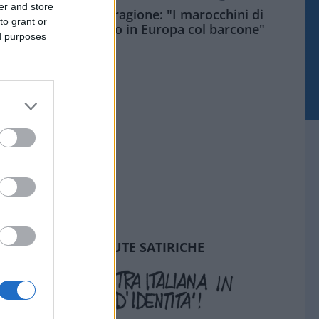
er and store
Meloni aveva ragione: "I marocchini di
to grant or
Ceuta sbarcano in Europa col barcone"
ed purposes
SEDUTE SATIRICHE