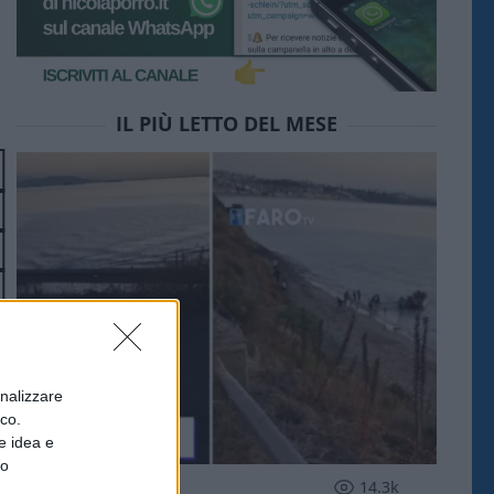
IL PIÙ LETTO DEL MESE
onalizzare
ico.
e idea e
to
ESTERI
14.3k