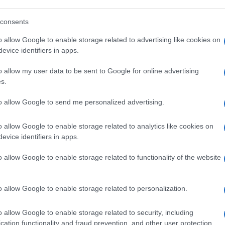
consents
o allow Google to enable storage related to advertising like cookies on
evice identifiers in apps.
do del paziente in quarantena a Cagliari,
o allow my user data to be sent to Google for online advertising
uo rientro dal
Congo
è risultato negativo.
s.
vuta, come certificato dalle analisi condotte
to allow Google to send me personalized advertising.
o allow Google to enable storage related to analytics like cookies on
evice identifiers in apps.
rmente: dopo essere stato nel Paese
o allow Google to enable storage related to functionality of the website
otevano ricondurre anche al virus
tari lo hanno prelevato in biocontenimento,
o allow Google to enable storage related to personalization.
Santissima Trinità di Cagliari per tutti gli
 Italia resta molto basso”, dice il ministero
o allow Google to enable storage related to security, including
lo attendere qualche ora prima di sparare il
cation functionality and fraud prevention, and other user protection.