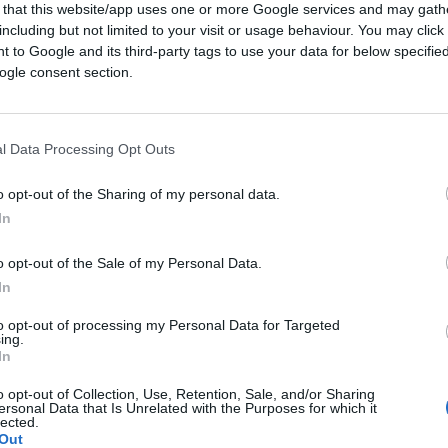
 that this website/app uses one or more Google services and may gath
including but not limited to your visit or usage behaviour. You may click 
 to Google and its third-party tags to use your data for below specifi
ogle consent section.
l Data Processing Opt Outs
o opt-out of the Sharing of my personal data.
ferite su Google
CLICCA QUI
In
o opt-out of the Sale of my Personal Data.
0:00
/
--:--
In
i
Ebola
. Sarà pur vero che in questi giorni
to opt-out of processing my Personal Data for Targeted
ing.
pire le prime pagine, però ieri le home
In
ticoli si questo italiano rientrato dal Congo
o opt-out of Collection, Use, Retention, Sale, and/or Sharing
r contratto l’Ebola. Solo che chi legge certi
ersonal Data that Is Unrelated with the Purposes for which it
lected.
centra sull’allarme:
oddio, un altro con l’Ebola
.
Out