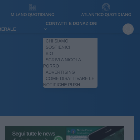
MILANO QUOTIDIANO
ATLANTICO QUOTIDIANO
CONTATTI E DONAZIONI
IBERALE
CHI SIAMO
SOSTIENICI
BIO
SCRIVI A NICOLA
PORRO
ADVERTISING
COME DISATTIVARE LE
NOTIFICHE PUSH