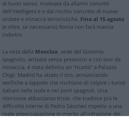
di buon senso, motivata da allarmi concreti
dell’intelligence e dal rischio concreto di nuove
ondate e minacce terroristiche.
Fino al 15 agosto
(e oltre, se necessario) Roma non farà marcia
indietro.
La nota della
Moncloa
, sede del Governo
spagnolo, arrivata senza preavviso e con toni da
minaccia, è stata definita un “ricatto” a Palazzo
Chigi: Madrid ha alzato il tiro, annunciando
verifiche a tappeto che rischiano di colpire i turisti
italiani nelle isole e nei porti spagnoli. Una
ritorsione abbastanza triste, che tradisce più le
difficoltà interne di Pedro Sánchez rispetto a una
reale preoccupazione in merito all’infrazione dei
regolamenti europei. Il premier socialista, isolato