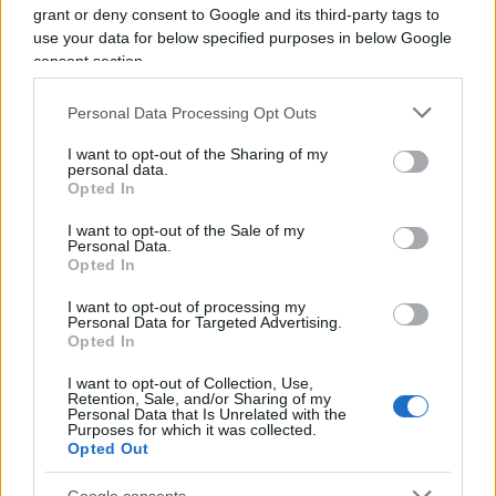
risparmiare per pagare le campagne elettorali
grant or deny consent to Google and its third-party tags to
use your data for below specified purposes in below Google
permanenti di Salvini e di Di Maio e che quando lo
consent section.
sapranno sarà troppo tardi.
Personal Data Processing Opt Outs
I want to opt-out of the Sharing of my
personal data.
Qualunque sia il gioco che sta giocando Salvini è
Opted In
pericoloso per l’Italia. Questo basta non solo per
criticarlo ma anche per capire che il suo
I want to opt-out of the Sale of my
Personal Data.
populismo è un “populismo senza governo”
Opted In
mentre soprattutto l’Italia settentrionale ha un
I want to opt-out of processing my
maledetto bisogno di azioni governative serie e
Personal Data for Targeted Advertising.
Opted In
costruttive.
I mini-bot
altro non sono che
illegalità
e debito che si aggiunge al debito e
I want to opt-out of Collection, Use,
Retention, Sale, and/or Sharing of my
pensare di uscire dai debiti facendo altri debiti
Personal Data that Is Unrelated with the
Purposes for which it was collected.
equivale, come disse una volta Winston Churchill,
Opted Out
a mettere i piedi in un secchio e poi credere di
Google consents