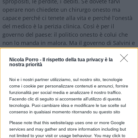
spropositi, le perdite, i debiti. Se dovete farvi
operare non chiedete un chirurgo onesto ma
capace perché ci tenete alla vita e perché l’onestà
del medico è la perizia clinica. Così è per il
governo del paese: il politico onesto è colui che
non lo manda in malora. Ma il governo di Salvini e
Di Maio sta facendo proprio questo e, per giunta,
bluffando e ricorrendo, per camuffare la propria
Nicola Porro -
Il rispetto della tua privacy è la
nostra priorità
disonestà politica, alla campagna del
risentimento sociale
degli onesti contro i
Noi e i nostri partner utilizziamo, sul nostro sito, tecnologie
disonesti, degli esclusi contro la Casta, degli
come i cookie per personalizzare contenuti e annunci, fornire
italiani contro l’Europa. Continuando su questa
funzionalità per social media e analizzare il nostro traffico.
Facendo clic di seguito si acconsente all'utilizzo di questa
strada, l’Italia pagherà un prezzo altissimo alla
tecnologia. Puoi cambiare idea e modificare le tue scelte sul
disonestà di governo: il debito pubblico non solo
consenso in qualsiasi momento ritornando su questo sito
crescerà ma sarà riversato sull’economia del
Please note that this website/app uses one or more Google
paese, che nel suo complesso è sana, e sui
services and may gather and store information including but
risparmi degli italiani che non sapevano di dover
not limited to your visit or usage behaviour. You may click to