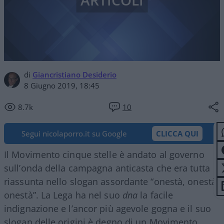
ARTICOLI
di
Giancristiano Desiderio
8 Giugno 2019, 18:45
8.7k
10
Segui nicolaporro.it su Google
CLICCA QUI
Il Movimento cinque stelle è andato al governo
sull’onda della campagna anticasta che era tutta
riassunta nello slogan assordante “onestà, onestà
onestà”. La Lega ha nel suo
dna
la facile
indignazione e l’ancor più agevole gogna e il suo
slogan delle origini è degno di un Movimento