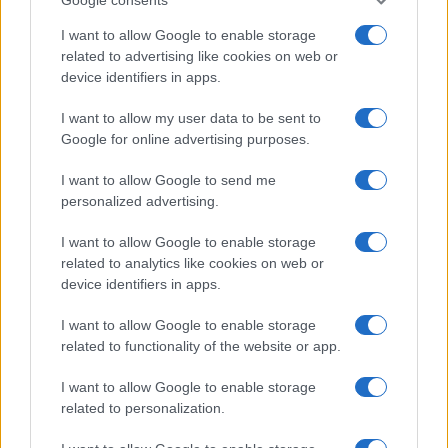
sollevare il secchio tirandolo per il manico. È la
solita scemenza del barone di Munchausen che
I want to allow Google to enable storage
related to advertising like cookies on web or
finito nelle sabbie mobili cercava di salvarsi
device identifiers in apps.
tirandosi il codino. Gli esempi e le metafore sono
chiari e, tuttavia, sono inadeguati perché
I want to allow my user data to be sent to
presuppongono l’ingenuità e la buonafede che nel
Google for online advertising purposes.
caso del “governo della Disonestà” non c’è. La
I want to allow Google to send me
scelta dei mini-bot, se si concretizza, non è un
personalized advertising.
calcolo economico sbagliato ma uno strumento
I want to allow Google to enable storage
politico per nascondere da un alto il fallimento
related to analytics like cookies on web or
del governo e dall’altro per creare lo scontro con
device identifiers in apps.
l’Europa.
I want to allow Google to enable storage
related to functionality of the website or app.
Davanti a questa scena non c’è altro da fare che
dare corpo a un’opposizione liberale che dichiari
I want to allow Google to enable storage
related to personalization.
del tutto illusorio che Salvini rifaccia il
centrodestra e che il M5S si allei con il Pd. Questa