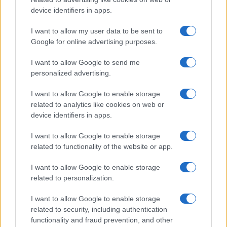
azionista dopo la famiglia Benetton, possiedono
device identifiers in apps.
una liquidità pari a 2.600 miliardi di dollari, un
valore di gran lunga superiore al Pil italiano.
I want to allow my user data to be sent to
Google for online advertising purposes.
Queste rilevanti risorse finanziarie possono
costituire un’importante opportunità per il nostro
I want to allow Google to send me
come per altri Paesi, in continua concorrenza tra
personalized advertising.
loro per accaparrarsi quote ingenti di capitali per
I want to allow Google to enable storage
risolvere svariati problemi, come la
related to analytics like cookies on web or
ricapitalizzazione o il salvataggio di aziende in
device identifiers in apps.
difficoltà.
I want to allow Google to enable storage
related to functionality of the website or app.
Da Londra, come da New York,
ci guardano basiti
I want to allow Google to enable storage
e s’incrociano le telefonate di chi è pronto a
related to personalization.
mollare il nostro Paese. Già alcune lettere di
vibrata protesta sono arrivate al governo italiano,
I want to allow Google to enable storage
related to security, including authentication
come quella di Tci ed Allianz. Nelle segrete stanze
functionality and fraud prevention, and other
della grande finanza internazionale, Blackstone in