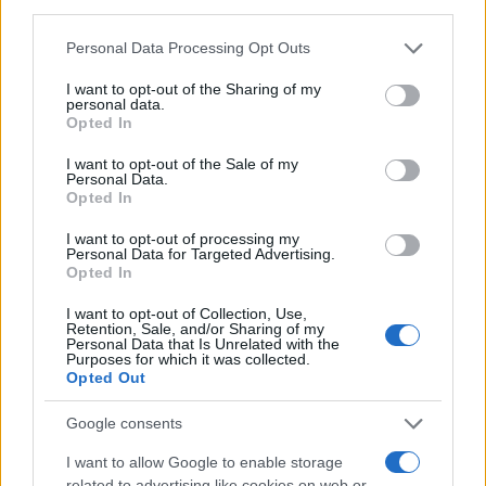
dopo il piano Marshall. Se gli ex Premier
Berlusconi e Renzi o qualcuno dei loro ministri si
Personal Data Processing Opt Outs
fossero comportati così, certamente le ‘Vergini
I want to opt-out of the Sharing of my
Sante’ de
Il Fatto
e, ancora di più, Procure e
personal data.
Opted In
Consob avrebbero acceso non fari, ma falò per
giorni.
I want to opt-out of the Sale of my
Personal Data.
Opted In
I want to opt-out of processing my
Personal Data for Targeted Advertising.
Tutto ciò non sarebbe successo se il
ministro
Opted In
Gualtieri
avesse portato avanti assieme a Cassa
I want to opt-out of Collection, Use,
Depositi e Prestiti una linea, anziché cercar
Retention, Sale, and/or Sharing of my
farfalle per mesi, come ha fatto per Autostrade. Le
Personal Data that Is Unrelated with the
Purposes for which it was collected.
conseguenze del Cda di Tim, con il rinvio a
Opted Out
settembre del fondo Kkr, sono drammatiche. I
Google consents
fondi di investimento come Kkr o quello sovrano
di Singapore, che detiene l’8% di Atlantia, secondo
I want to allow Google to enable storage
related to advertising like cookies on web or