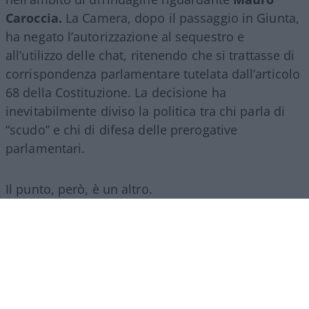
Caroccia.
La Camera, dopo il passaggio in Giunta,
ha negato l’autorizzazione al sequestro e
all’utilizzo delle chat, ritenendo che si trattasse di
corrispondenza parlamentare tutelata dall’articolo
68 della Costituzione. La decisione ha
inevitabilmente diviso la politica tra chi parla di
“scudo” e chi di difesa delle prerogative
parlamentari.
Il punto, però, è un altro.