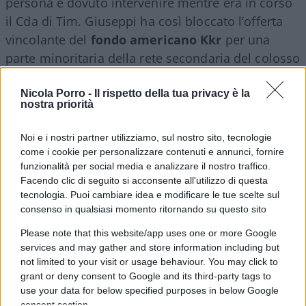
persona è dovuto intervenire mentre era in corso
il Cda di Tim. Giuseppi ha così bloccato l’offerta
vincolante del
fondo americano Kkr
per una
parte minoritaria della rete secondaria del colosso
telefonico, preannunciata da mesi con grande
previdenza dal suo Ad,
Luigi Gubitosi
,
Nicola Porro -
Il rispetto della tua privacy è la
nostra priorità
sollecitando un intervento dell’Esecutivo. Mossa
anticipata oltre la zona Cesarini, da una lettera dei
Noi e i nostri partner utilizziamo, sul nostro sito, tecnologie
due ministri, dell’Economia e dello Sviluppo
come i cookie per personalizzare contenuti e annunci, fornire
funzionalità per social media e analizzare il nostro traffico.
economico, Gualtieri e Patuanelli, e giudicata dai
Facendo clic di seguito si acconsente all'utilizzo di questa
mercati e dalle istituzioni finanziarie come
tecnologia. Puoi cambiare idea e modificare le tue scelte sul
un’ingerenza, a Borsa aperta, inaccettabile per
consenso in qualsiasi momento ritornando su questo sito
una società privata. E, peggio ancora, il tutto,
Please note that this website/app uses one or more Google
come è stato detto, in collegamento diretto con
services and may gather and store information including but
l’ambasciatore Usa, facendoci così tornare
not limited to your visit or usage behaviour. You may click to
grant or deny consent to Google and its third-party tags to
indietro agli anni ‘50 quando il Presidente
use your data for below specified purposes in below Google
Eisenhower mandò a Roma Clare Boothe Luce
consent section.