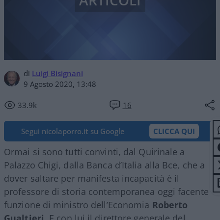
ARTICOLI
di
Luigi Bisignani
9 Agosto 2020, 13:48
33.9k
16
Segui nicolaporro.it su Google
CLICCA QUI
Ormai si sono tutti convinti, dal Quirinale a
Palazzo Chigi, dalla Banca d’Italia alla Bce, che a
dover saltare per manifesta incapacità è il
professore di storia contemporanea oggi facente
funzione di ministro dell’Economia
Roberto
Gualtieri
. E con lui il direttore generale del