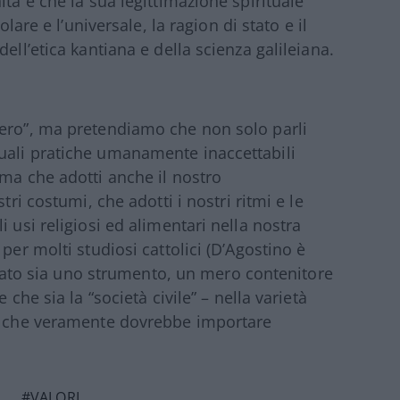
ità e che la sua legittimazione spirituale
olare e l’universale, la ragion di stato e il
ell’etica kantiana e della scienza galileiana.
iero”, ma pretendiamo che non solo parli
uali pratiche umanamente inaccettabili
 ma che adotti anche il nostro
tri costumi, che adotti i nostri ritmi e le
 usi religiosi ed alimentari nella nostra
per molti studiosi cattolici (D’Agostino è
o Stato sia uno strumento, un mero contenitore
 che sia la “società civile” – nella varietà
iò che veramente dovrebbe importare
O
#VALORI