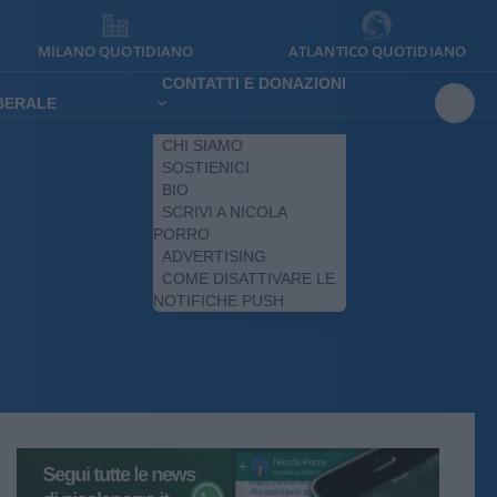
MILANO QUOTIDIANO
ATLANTICO QUOTIDIANO
CONTATTI E DONAZIONI
IBERALE
CHI SIAMO
SOSTIENICI
BIO
SCRIVI A NICOLA
PORRO
ADVERTISING
COME DISATTIVARE LE
NOTIFICHE PUSH