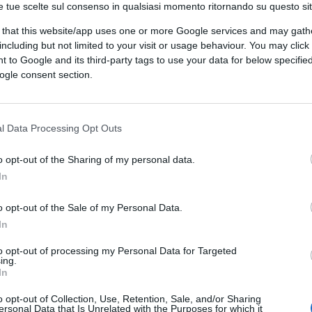
e tue scelte sul consenso in qualsiasi momento ritornando su questo si
n esistono e non devono avere alcun ruolo
 that this website/app uses one or more Google services and may gath
lm, dovrebbe in linea di principio poter essere
including but not limited to your visit or usage behaviour. You may click 
al colore della sua pelle”. È proprio
 to Google and its third-party tags to use your data for below specifi
ogle consent section.
l Data Processing Opt Outs
ato, un agente dell’Fbi, un magistrato, un
 generale, un attore come Morgan Freeman
o opt-out of the Sharing of my personal data.
 latino- americani, asiatici, pellerossa,
In
diritti, l’accesso a tutti gli impieghi:
lità secondaria”. Che ci siano
o opt-out of the Sale of my Personal Data.
In
 Thurgood Marshall e Clarence Thomas che
shall o di Oliver Wendel Holmes, mi fa
to opt-out of processing my Personal Data for Targeted
ing.
à nordamericana
e mi ricorda i grandi
In
ica, come Traiano e Adriano, che, per
o opt-out of Collection, Use, Retention, Sale, and/or Sharing
ri di Roma, delle sue leggi, delle sue
ersonal Data that Is Unrelated with the Purposes for which it