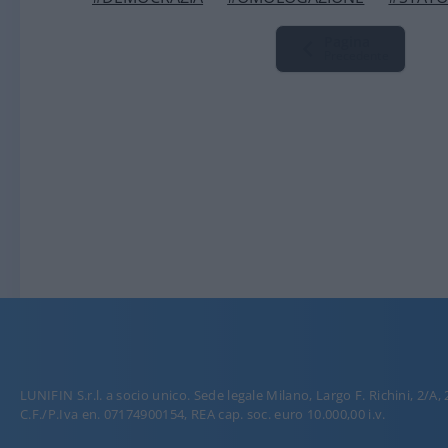
Pagina
Precedente
LUNIFIN S.r.l. a socio unico. Sede legale Milano, Largo F. Richini, 2/A,
C.F./P.Iva en. 07174900154, REA cap. soc. euro 10.000,00 i.v.