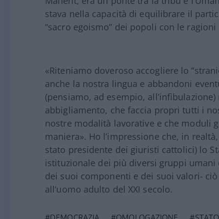
Manent, era un ponte tra la tribù e l’Uman
stava nella capacità di equilibrare il partic
“sacro egoismo” dei popoli con le ragioni d
«Riteniamo doveroso accogliere lo “stran
anche la nostra lingua e abbandoni event
(pensiamo, ad esempio, all’infibulazione)
abbigliamento, che faccia propri tutti i nos
nostre modalità lavorative e che moduli gli
maniera». Ho l’impressione che, in realtà, 
stato presidente dei giuristi cattolici) l
istituzionale dei più diversi gruppi umani e
dei suoi componenti e dei suoi valori- c
all’uomo adulto del XXI secolo.
#DEMOCRAZIA
#OMOLOGAZIONE
#STAT