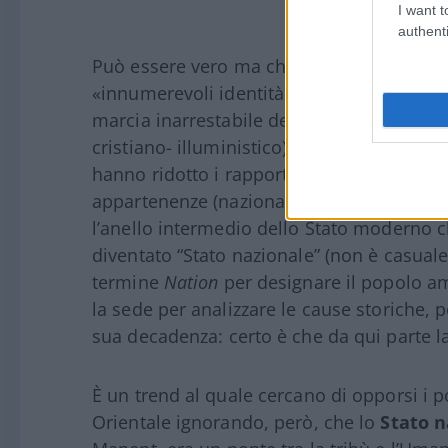
I want t
authenti
Può essere vero ma chiediamoci che cosa 
«innumerevoli identità etniche minoritarie
marcia inarrestabile dei tre universalismi:
cristiano- illuministico) giuridico (i diri
hanno ridotto i rapporti umani a “scambi
appartenenze (nazionali o razziali). Nella c
l’anello intermedio dello Stato moderno c
diventato “Stato nazionale” (non è casuale
termine
Nation
per designare il popolo a
la sede per analizzare le cause storiche, p
sua decadenza: certo è che da qui parte l
È un trend al quale cercano di opporsi i p
Orientale ignorando, però, che lo
Stato n