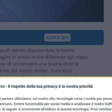
CLICCA QUI
quali
non est disputandum.
Si hanno
eagire in modo molto differente agli stessi
iene di condividere una buona dose di
 diritto del nostro tempo, Francesco
lazionisti
. Giusto antirazzismo e ricchezza
on esiste nella cinematografia più vivace e
rro -
Il rispetto della tua privacy è la nostra priorità
ense, nel cast della quale non vengano
atteristica identità anglosassone, o
ri partner utilizziamo, sul nostro sito, tecnologie come i cookie per pers
rie, ma molto radicate nella quotidianità
annunci, fornire funzionalità per social media e analizzare il nostro traff
 di seguito si acconsente all'utilizzo di questa tecnologia. Puoi cambiar
ine, asiatiche ed altre ancora.|..| In base