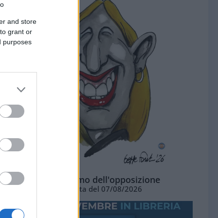
to
er and store
to grant or
ed purposes
L'ottimismo dell'opposizione
Vignetta del 07/08/2026