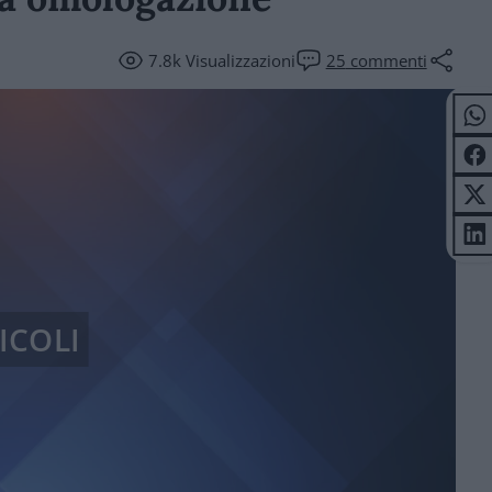
7.8k
Visualizzazioni
25
commenti
ICOLI