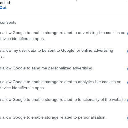
lected.
Out
io Namaziano, a elevare uno dei più
consents
rsis gentibus unam,
proprio quando il
o allow Google to enable storage related to advertising like cookies on
è che, nel caso di Roma come degli States, ci
evice identifiers in apps.
e si richiama a valori alti e irriducibili, a
o allow my user data to be sent to Google for online advertising
ale tra le genti, a un progetto umano – il
s.
ane, memento
o il ‘ credo americano’ su cui
ali Samuel P. Huntington. Le razze, di cui
to allow Google to send me personalized advertising.
m americani, non scompaiono in virtù di un
o allow Google to enable storage related to analytics like cookies on
smo semplicistico
” che assiste al trionfo di
evice identifiers in apps.
glosassone” ma in virtù di qualcosa di più
otazioni etniche. «Sul piano culturale – si
o allow Google to enable storage related to functionality of the website
’idea che non solo i gruppi umani siano tutti
ro) ma che lo siano anche i singoli
o allow Google to enable storage related to personalization.