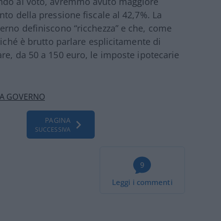
ando al voto, avremmo avuto maggiore
to della pressione fiscale al 42,7%. La
verno definiscono “ricchezza” e che, come
oiché è brutto parlare esplicitamente di
are, da 50 a 150 euro, le imposte ipotecarie
A GOVERNO
PAGINA
SUCCESSIVA
9
Leggi i commenti