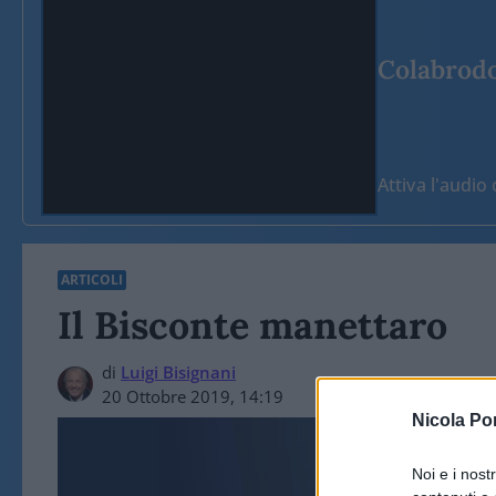
Colabrodo 
Attiva l'audi
ARTICOLI
Il Bisconte manettaro
di
Luigi Bisignani
20 Ottobre 2019, 14:19
Nicola Po
Noi e i nost