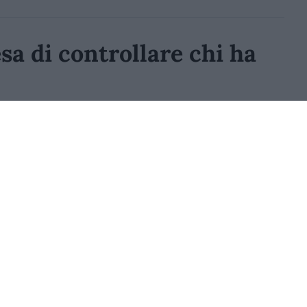
sa di controllare chi ha
ntrolli sugli abbonati: pagare il posto non
arlo
1.5k
Visualizzazioni
3
commenti