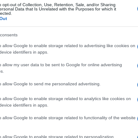
o opt-out of Collection, Use, Retention, Sale, and/or Sharing
ersonal Data that Is Unrelated with the Purposes for which it
lected.
eppe Conte
l’assicurazione sulla sua terza
Out
e e parte di Pd e M5Stelle stanno prendendo le
l suo influencer di fiducia, Rocco Casalino, ha
consents
ono mandare via perché sono il primo a
o allow Google to enable storage related to advertising like cookies on
grandi o piccoli che siano. Il nostro
evice identifiers in apps.
a fretta le vesti di Avvocato e di Pubblico
ntarsi al popolo con il nuovo volto di vittima
o allow my user data to be sent to Google for online advertising
s.
di protesta e dei “rosiconi”. Un novello
to allow Google to send me personalized advertising.
o allow Google to enable storage related to analytics like cookies on
evice identifiers in apps.
ia esclusivamente incentrato sull’
evasione
usa di tutti i mali. Ma invece di dirci dove
o allow Google to enable storage related to functionality of the website
sisce di scontrini, forse proprio per
vra finanziaria, di misure che rilancino la
o allow Google to enable storage related to personalization.