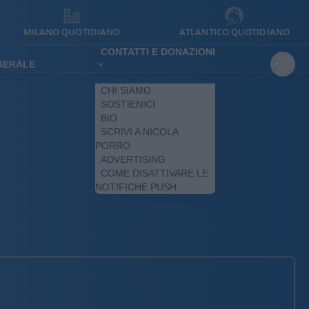
MILANO QUOTIDIANO
ATLANTICO QUOTIDIANO
CONTATTI E DONAZIONI
IBERALE
CHI SIAMO
SOSTIENICI
BIO
SCRIVI A NICOLA
PORRO
ADVERTISING
COME DISATTIVARE LE
NOTIFICHE PUSH