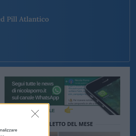
d Pill Atlantico
IL PIÙ LETTO DEL MESE
onalizzare