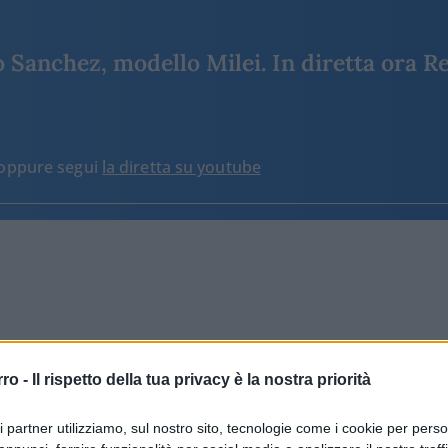
Sanchez, modello Milei. In diretta ora Re
o oppure segui
la diretta su youtube
10.8k
Visualizzazioni
9
commenti
rro -
Il rispetto della tua privacy è la nostra priorità
ri partner utilizziamo, sul nostro sito, tecnologie come i cookie per pers