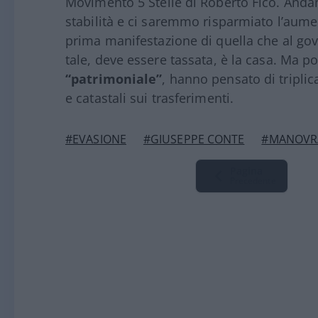
Movimento 5 Stelle di Roberto Fico. And
stabilità e ci saremmo risparmiato l’aumen
prima manifestazione di quella che al go
tale, deve essere tassata, è la casa. Ma p
“patrimoniale”
, hanno pensato di triplic
e catastali sui trasferimenti.
#EVASIONE
#GIUSEPPE CONTE
#MANOVR
Pagina
Precedente