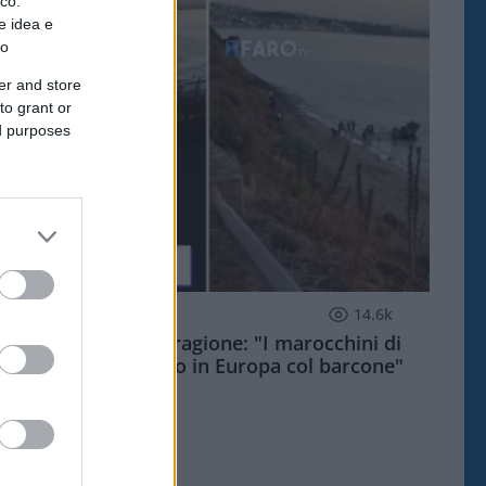
ico.
e idea e
to
er and store
to grant or
ed purposes
ESTERI
14.6k
Meloni aveva ragione: "I marocchini di
Ceuta sbarcano in Europa col barcone"