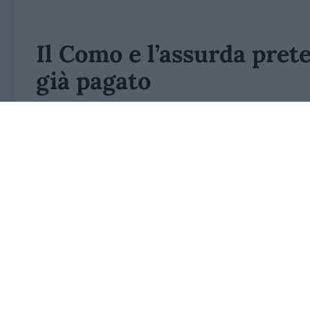
Il Como e l’assurda prete
già pagato
Il club lariano introduce presenze minime e co
basta più, bisogna anche dimostrare di merit
di Ivan Mazzoletti
6 Agosto 2026, 20:00