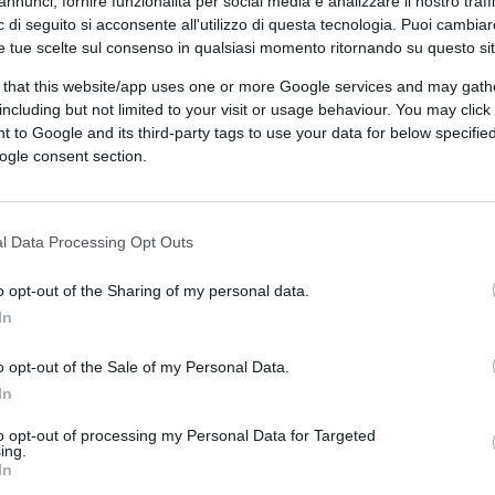
annunci, fornire funzionalità per social media e analizzare il nostro traff
 di seguito si acconsente all'utilizzo di questa tecnologia. Puoi cambiar
e tue scelte sul consenso in qualsiasi momento ritornando su questo si
 that this website/app uses one or more Google services and may gath
including but not limited to your visit or usage behaviour. You may click 
 to Google and its third-party tags to use your data for below specifi
ogle consent section.
ICOLI
l Data Processing Opt Outs
o opt-out of the Sharing of my personal data.
In
o opt-out of the Sale of my Personal Data.
In
to opt-out of processing my Personal Data for Targeted
ing.
In
CLICCA QUI