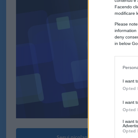
contenuti e 
Facendo clic
modificare l
Please note
information 
deny consent
in below Go
ART
Persona
I want t
Opted 
I want t
Opted 
I want 
Advertis
Opted 
Segui nicolaporro.it su Google