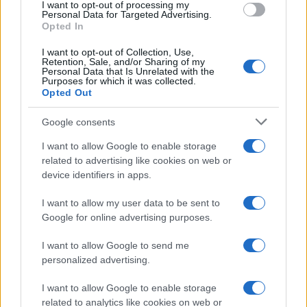
I want to opt-out of processing my
riferimenti in realtà eterogeneo che spazia dalla
Personal Data for Targeted Advertising.
Opted In
citazione del detto di Ezra Pound al
ringraziamento (inaspettato) a Papa Francesco,
I want to opt-out of Collection, Use,
Retention, Sale, and/or Sharing of my
segno della volontà di ricucire lo strappo con il
Personal Data that Is Unrelated with the
Purposes for which it was collected.
santo padre avvenuto negli ultimi anni.
Opted Out
Google consents
Così come Giorgia Meloni, anche
Matteo
Salvini
esprime la propria contrarietà alla legge sulla
I want to allow Google to enable storage
related to advertising like cookies on web or
omotransfobia sottolineando come la natalità sia
device identifiers in apps.
un tema centrale per il futuro e terminando il suo
discorso con un monito: “torneranno a chiuderci
I want to allow my user data to be sent to
Google for online advertising purposes.
in casa” e a limitare le nostre libertà.
I want to allow Google to send me
personalized advertising.
#CENTRODESTRA
#MANIFESTAZIONE
#PIAZZA
I want to allow Google to enable storage
Pagina
PAGINA
Precedente
related to analytics like cookies on web or