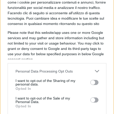
opinioni e il dissenso, dal governo alla deriva
come i cookie per personalizzare contenuti e annunci, fornire
iconoclasta: “non consentiremo che le mascherine
funzionalità per social media e analizzare il nostro traffico.
Facendo clic di seguito si acconsente all'utilizzo di questa
diventino bavagli”. Per evitare l’ecatombe
tecnologia. Puoi cambiare idea e modificare le tue scelte sul
economica a cui stiamo andando incontro,
consenso in qualsiasi momento ritornando su questo sito
occorre perciò “dare all’Italia un governo forte”.
Please note that this website/app uses one or more Google
services and may gather and store information including but
not limited to your visit or usage behaviour. You may click to
grant or deny consent to Google and its third-party tags to
Se Giorgia Meloni utilizza toni più all’attacco, il
use your data for below specified purposes in below Google
discorso di Salvini testimonia il tentativo del
consent section.
leader della Lega di adottare una linea più
moderata, atlantica e liberale. Non a caso le sue
Personal Data Processing Opt Outs
prime parole sono dedicate all’Independence Day
I want to opt-out of the Sharing of my
personal data.
americano con un elogio della libertà in
Opted In
contrapposizione al “regime comunista cinese”.
Libertà che si concretizza nell’attività delle
I want to opt-out of the Sale of my
Personal Data.
imprese e in ambito economico e che porta a
Opted In
citare
Margaret Thatcher
. Un pantheon di