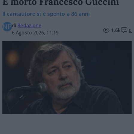
È morto Francesco Guccini
Il cantautore si è spento a 86 anni
di
Redazione
1.6k
0
6 Agosto 2026, 11:19