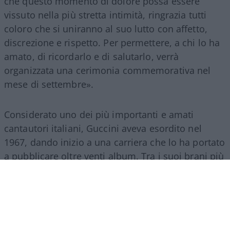
che questo momento di dolore possa essere
vissuto nella più stretta intimità, ringrazia tutti
coloro che si uniranno al suo lutto con affetto,
discrezione e rispetto. Per permettere, a chi lo ha
amato, di ricordarlo e di salutarlo, verrà
organizzata una cerimonia commemorativa nel
mese di settembre».
Considerato uno dei più importanti e amati
cantautori italiani, Guccini aveva esordito nel
1967, dando inizio a una carriera che lo ha portato
a pubblicare oltre venti album. Tra i suoi brani più
celebri figurano «Dio è morto» e «La locomotiva».