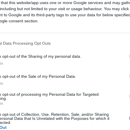
 that this website/app uses one or more Google services and may gath
including but not limited to your visit or usage behaviour. You may click 
 to Google and its third-party tags to use your data for below specifi
ogle consent section.
loi tramite Canva.com
l Data Processing Opt Outs
o opt-out of the Sharing of my personal data.
CLICCA QUI
In
o opt-out of the Sale of my Personal Data.
In
0:00
/
--:--
to opt-out of processing my Personal Data for Targeted
 ieri il nuovo Consiglio elettorale che
ing.
 Una farsa.
In
o opt-out of Collection, Use, Retention, Sale, and/or Sharing
ersonal Data that Is Unrelated with the Purposes for which it
lected.
Out
ime chavista, di cui due sanzionati dal