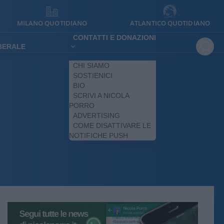
MILANO QUOTIDIANO
ATLANTICO QUOTIDIANO
CONTATTI E DONAZIONI
IBERALE
CHI SIAMO
SOSTIENICI
BIO
SCRIVI A NICOLA
PORRO
ADVERTISING
COME DISATTIVARE LE
NOTIFICHE PUSH