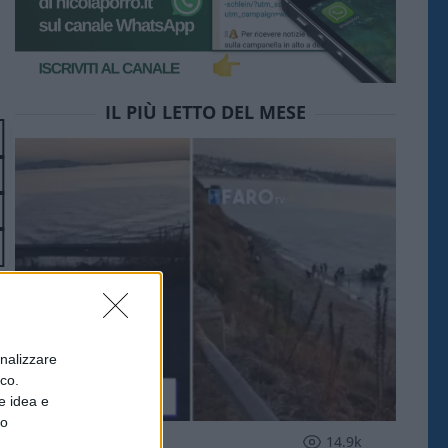
IL PIÙ LETTO DEL MESE
onalizzare
ico.
e idea e
to
ESTERI
14.9k