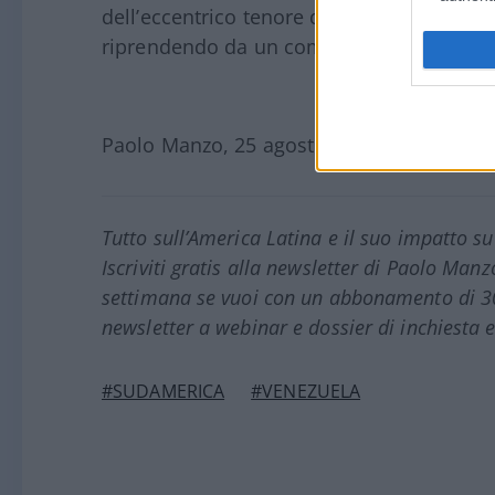
dell’eccentrico tenore di vita di cui vanta 
riprendendo da un coma indotto dopo un t
Paolo Manzo, 25 agosto 2023
Tutto sull’America Latina e il suo impatto s
Iscriviti gratis alla newsletter di Paolo Man
settimana se vuoi con un abbonamento di 30 e
newsletter a webinar e dossier di inchiesta e
#SUDAMERICA
#VENEZUELA