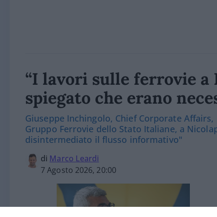
“I lavori sulle ferrovie 
spiegato che erano nece
Giuseppe Inchingolo, Chief Corporate Affairs,
Gruppo Ferrovie dello Stato Italiane, a Nicola
disintermediato il flusso informativo"
di
Marco Leardi
7 Agosto 2026, 20:00