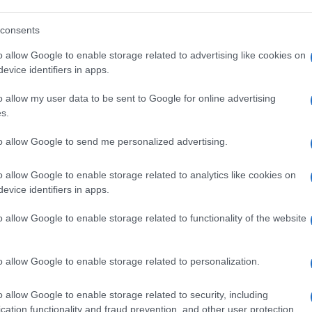
 Consiglio che sarà l’arbitro delle prossime
consents
te del Consiglio Elettorale Nazionale del
 che proprio Amoroso negli ultimi mesi ha
o allow Google to enable storage related to advertising like cookies on
evice identifiers in apps.
ía Corina Machado
, la candidata
i e che sconfiggerebbe facile il
o allow my user data to be sent to Google for online advertising
a direzione di Amoroso, anche
Freddy
s.
mente, dopo aver sconfitto il chavismo nel
to allow Google to send me personalized advertising.
atria di Chávez.
o allow Google to enable storage related to analytics like cookies on
ò
Juan Pablo Guanipa
, privandolo del
evice identifiers in apps.
 era rifiutato di piegarsi agli ordini della
o allow Google to enable storage related to functionality of the website
s Hidrobo, il figlio di Amoroso, è apparso in
 in cui identificava 55 funzionari chavisti,
o allow Google to enable storage related to personalization.
chio” di riciclaggio di denaro,
one di armi di distruzione di massa. In più
o allow Google to enable storage related to security, including
sto ad Elvis Amoroso sui social network
cation functionality and fraud prevention, and other user protection.