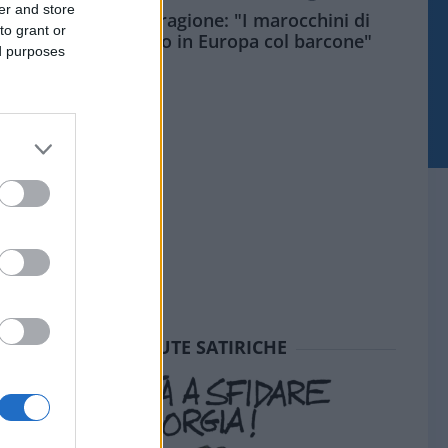
er and store
Meloni aveva ragione: "I marocchini di
to grant or
Ceuta sbarcano in Europa col barcone"
ed purposes
SEDUTE SATIRICHE