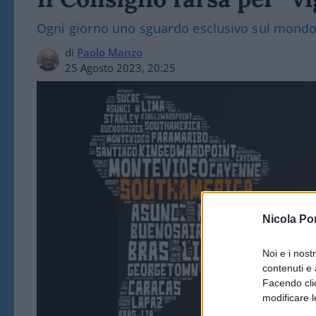
Ogni giorno uno sguardo esclusivo sul mond
di
Paolo Manzo
25 Agosto 2023, 20:25
Nicola Po
Noi e i nost
contenuti e 
Facendo clic
modificare l