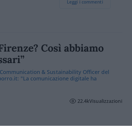
Leggi i commenti
a Firenze? Così abbiamo
ssari”
 Communication & Sustainability Officer del
porro.it: "La comunicazione digitale ha
22.4k
Visualizzazioni