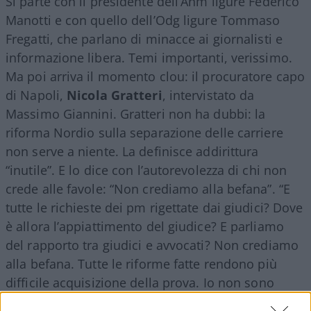
Si parte con il presidente dell’Anm ligure Federico
Manotti e con quello dell’Odg ligure Tommaso
Fregatti, che parlano di minacce ai giornalisti e
informazione libera. Temi importanti, verissimo.
Ma poi arriva il momento clou: il procuratore capo
di Napoli,
Nicola Gratteri
, intervistato da
Massimo Giannini. Gratteri non ha dubbi: la
riforma Nordio sulla separazione delle carriere
non serve a niente. La definisce addirittura
“inutile”. E lo dice con l’autorevolezza di chi non
crede alle favole: “Non crediamo alla befana”. “E
tutte le richieste dei pm rigettate dai giudici? Dove
è allora l’appiattimento del giudice? E parliamo
del rapporto tra giudici e avvocati? Non crediamo
alla befana. Tutte le riforme fatte rendono più
difficile acquisizione della prova. Io non sono
tranquillo, il pubblico ministero che ha la cultura