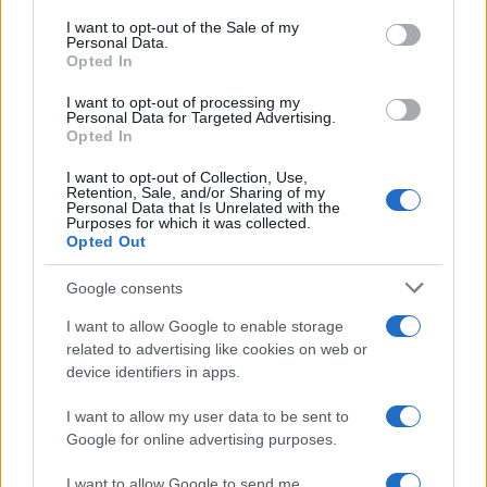
nostra tradizione storico culturale che richiede da
I want to opt-out of the Sale of my
parte dello stesso pm un rigoroso accertamento
Personal Data.
dei fatti come base per la responsabilità, dia
Opted In
meno garanzia di un pubblico ministero orientato
I want to opt-out of processing my
Personal Data for Targeted Advertising.
semplicemente a sostenere i fatti favorevoli alla
Opted In
sua tesi. Nella dialettica accusatoria invocata ogni
I want to opt-out of Collection, Use,
parte offre al giudice i fatti che gli sono favorevoli
Retention, Sale, and/or Sharing of my
e questo non basta per assicurare una decisione
Personal Data that Is Unrelated with the
Purposes for which it was collected.
giusta. Ecco perché il pm lavora in un’ottica che è
Opted Out
la stessa del giudice”. Poi è stato il turno del
Google consents
professore ordinario di Storia del Diritto
Riccardo
Ferrante
: “Si vuole troncare in due la
I want to allow Google to enable storage
related to advertising like cookies on web or
magistratura, separarla come corpo, e indebolirla
device identifiers in apps.
ulteriormente imponendo il sorteggio, dunque la
casualità, nella scelta dei loro rappresentanti
I want to allow my user data to be sent to
Google for online advertising purposes.
nell’organo di autogoverno”.
I want to allow Google to send me