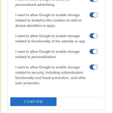
E ancora il professore emerito di diritto civile
personalized advertising.
Vincenzo Roppo
, per il quale “la cosa più
I want to allow Google to enable storage
preoccupante non è il testo della riforma Nordio,
related to analytics like cookies on web or
ma il contesto. E il contesto è un governo che
device identifiers in apps.
accusa la magistratura di qualcosa di infamante e
I want to allow Google to enable storage
cioè di agire con finalità politiche, ma questa
related to functionality of the website or app.
accusa è priva di vere argomentazioni”. E ancora,
I want to allow Google to enable storage
riporta
Riviera 24
, la riforma “rischia di allontanare
related to personalization.
l’Italia dalla sua tradizione giuridica, una
tradizione che si basa sull’accertamento dei fatti,
I want to allow Google to enable storage
related to security, including authentication
obiettivo perseguito da una magistratura reclutata
functionality and fraud prevention, and other
burocraticamente, dove il pm deve valutare anche
user protection.
le prove a discarico di un indagato. Negli Stati
Uniti il 98% dei processi finisce con un
patteggiamento, cioè senza un processo”. Per
CONFIRM
chiudere il ritorno di
Giannini
: l’Italia starebbe