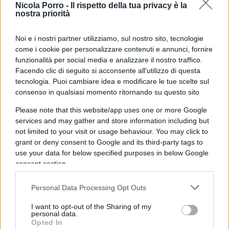
del giudice è il pm migliore”.
Fortunatamente non
Nicola Porro -
Il rispetto della tua privacy è la
nostra priorità
è arrivato alcun messaggino stavolta
.
Noi e i nostri partner utilizziamo, sul nostro sito, tecnologie
come i cookie per personalizzare contenuti e annunci, fornire
funzionalità per social media e analizzare il nostro traffico.
Sul palco successivo sale la segretaria generale
Facendo clic di seguito si acconsente all'utilizzo di questa
della Fnsi Alessandra Costante che parla di
tecnologia. Puoi cambiare idea e modificare le tue scelte sul
precarietà, compensi indecenti e querele
consenso in qualsiasi momento ritornando su questo sito
temerarie. Tutte battaglie legittime, ma ancora
Please note that this website/app uses one or more Google
una volta da un’unica prospettiva politica. E poi il
services and may gather and store information including but
not limited to your visit or usage behaviour. You may click to
magistrato del Csm
Marcello Basilico
, che spara
grant or deny consent to Google and its third-party tags to
a zero: la riforma sarebbe solo un tentativo per
use your data for below specified purposes in below Google
“colpire il Csm”, una manovra per distrarre
consent section.
l’opinione pubblica. Una folata di attacchi. Come
Personal Data Processing Opt Outs
riportato da
Riviera 24
, per
Enrico Zucca
,
procuratore generale di Genova, “non si
I want to opt-out of the Sharing of my
personal data.
comprende per quale ragione un pm ancorato alla
Opted In