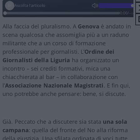
Ascolta l'articolo
0:00
/
--:--
Alla faccia del pluralismo. A
Genova
è andato in
scena qualcosa che assomiglia più a un raduno
militante che a un corso di formazione
professionale per giornalisti. L’
Ordine dei
Giornalisti della Liguria
ha organizzato un
incontro – sei crediti formativi, mica una
chiacchierata al bar – in collaborazione con
l’
Associazione Nazionale Magistrati
. E fin qui,
uno potrebbe anche pensare: bene, si discute.
Già. Peccato che a discutere sia stata
una sola
campana
: quella del fronte del No alla riforma
della giustizia. Una sfilata ordinata di voci tutte