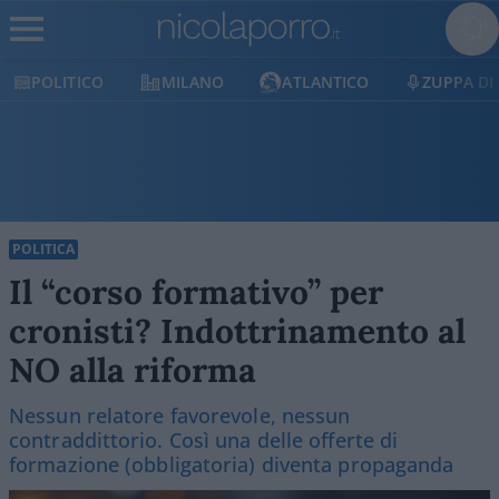
MILANO
ATLANTICO
ZUPPA DI PORRO
E
POLITICA
Il “corso formativo” per
cronisti? Indottrinamento al
NO alla riforma
Nessun relatore favorevole, nessun
contraddittorio. Così una delle offerte di
formazione (obbligatoria) diventa propaganda