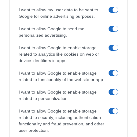
Botraffio, San Bernardino e San Luigi del Moretto
da Brescia. Possiamo andare oltre: si tratta della
I want to allow my user data to be sent to
Google for online advertising purposes.
solita operazione macroniana per distogliere
l’attenzione dai disastri della gestione politica
I want to allow Google to send me
degli ultimi mesi.
personalized advertising.
I want to allow Google to enable storage
related to analytics like cookies on web or
device identifiers in apps.
Franco Lodige, 13 settembre 2024
I want to allow Google to enable storage
Nicolaporro.it è anche su Whatsapp. È
related to functionality of the website or app.
sufficiente
cliccare qui
per iscriversi al canale ed
I want to allow Google to enable storage
essere sempre aggiornati (gratis)
related to personalization.
I want to allow Google to enable storage
#FRANCIA
#ITALIA
#TRINITÀ DEI MONTI
related to security, including authentication
functionality and fraud prevention, and other
user protection.
32