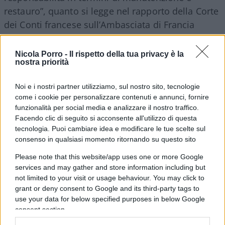
restauro”, quanto si legge nel rapporto della Corte
dei Conti francese sull’Ambasciata di Francia
presso la Santa Sede. Il monumento, però, dalla
fine dell’Ottocento è stato gestito, restaurato e
Nicola Porro -
Il rispetto della tua privacy è la
nostra priorità
curato da Roma e dal nostro Paese, con buona
pace delle rivendicazioni di Emmanuel Macron e
Noi e i nostri partner utilizziamo, sul nostro sito, tecnologie
compagnia cantante.
come i cookie per personalizzare contenuti e annunci, fornire
funzionalità per social media e analizzare il nostro traffico.
Facendo clic di seguito si acconsente all'utilizzo di questa
tecnologia. Puoi cambiare idea e modificare le tue scelte sul
Leggi anche:
consenso in qualsiasi momento ritornando su questo sito
Please note that this website/app uses one or more Google
Macron è nel caos, ma non fa scandalo
services and may gather and store information including but
not limited to your visit or usage behaviour. You may click to
grant or deny consent to Google and its third-party tags to
“Ma cosa sarebbe la Francia senza l’Italia. Non
use your data for below specified purposes in below Google
possono fare a meno del nostro lusso, delle
consent section.
nostre opere, della nostra bellezza. Ma ora