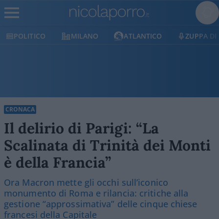
POLITICO
MILANO
ATLANTICO
ZUPPA DI
CRONACA
Il delirio di Parigi: “La
Scalinata di Trinità dei Monti
è della Francia”
Ora Macron mette gli occhi sull’iconico
monumento di Roma e rilancia: critiche alla
gestione “approssimativa” delle cinque chiese
francesi della Capitale