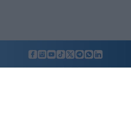
LUNIFIN S.r.l. a socio unico. Sede legale Milano, Largo F. Richini, 2/A,
20122 (MI), C.F./P.Iva en. 07174900154, REA cap. soc. euro 10.000,00
i.v.
Home
Advertising
Condizioni d’uso
Privacy Policy
Cookie policy
Cambia il consenso ai cookie
Dichiarazione di accessibilità
nicolaporro.it
è una testata registrata il 20 aprile 2021 al n. 94 del
registro della Stampa del Tribunale di Milano.