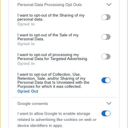
Personal Data Processing Opt Outs
esagerano. Vogliono prendersi pure la scalinata di
Trinità dei Monti”, la provocazione della ministra
I want to opt-out of the Sharing of my
personal data.
del Turismo
Daniela Santanchè
. Ovviamente la
Opted In
pretesa di Parigi fa ridere, soprattutto se si
I want to opt-out of the Sale of my
considera quanto avvenuto in passato. Tagliente
Personal Data.
Opted In
Fabio Rampelli: “Bene – l’esordio del
vicepresidente FdI della Camera – manderemo
I want to opt-out of processing my
Personal Data for Targeted Advertising.
esperti al
Louvre
per fare la ricognizione
Opted In
aggiornata dei beni sottratti all’Italia nel corso
I want to opt-out of Collection, Use,
della storia, soprattutto quella del XIX Secolo o
Retention, Sale, and/or Sharing of my
Personal Data that Is Unrelated with the
regalati da geni forse costretti a privarsi di
Purposes for which it was collected.
rinomate opere d’arte che hanno reso il Louvre il
Opted Out
museo più visitato al mondo. Le comiche”.
Google consents
Effettivamente La Gioconda non è l’unica opera
I want to allow Google to enable storage
rivendicabile: basti pensare La predicazione a
related to advertising like cookies on web or
Gerusalemme del Carpaccio, La Vergine Casio di
device identifiers in apps.