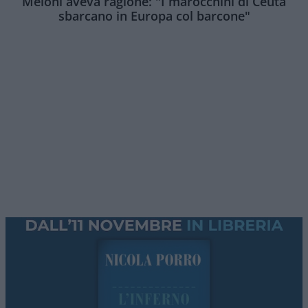
Meloni aveva ragione: "I marocchini di Ceuta
sbarcano in Europa col barcone"