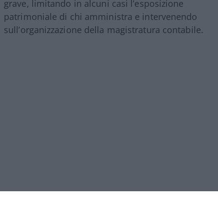
grave, limitando in alcuni casi l’esposizione
patrimoniale di chi amministra e intervenendo
sull’organizzazione della magistratura contabile.
Obiettivi comprensibili, ma forse come si ripete
sempre in questi casi era l’occasione per fare di