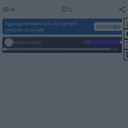
6k
1
Aggiungi nicolaporro.it alle tue fonti
CLICCA QUI
preferite su Google
Ascolta l'articolo
0:00
/
--:--