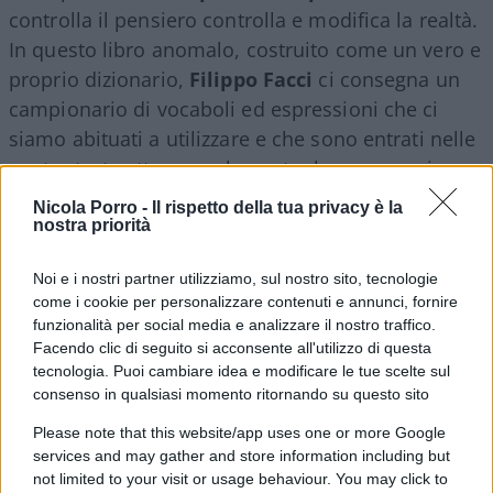
controlla il pensiero controlla e modifica la realtà.
In questo libro anomalo, costruito come un vero e
proprio dizionario,
Filippo
Facci
ci consegna un
campionario di vocaboli ed espressioni che ci
siamo abituati a utilizzare e che sono entrati nelle
nostre teste attraverso la nostra bocca, quasi
senza accorgercene.
Nicola Porro -
Il rispetto della tua privacy è la
nostra priorità
Tali parole, sottili e impalpabili come sono tutti i
Noi e i nostri partner utilizziamo, sul nostro sito, tecnologie
suoni, hanno dato un nuovo volto al nostro
come i cookie per personalizzare contenuti e annunci, fornire
mondo. Ed è un volto tutt’altro che rassicurante. A
funzionalità per social media e analizzare il nostro traffico.
questo nuovo linguaggio, Facci affianca i termini e
Facendo clic di seguito si acconsente all'utilizzo di questa
tecnologia. Puoi cambiare idea e modificare le tue scelte sul
i concetti che sono diventati indicibili,
consenso in qualsiasi momento ritornando su questo sito
impronunciabili, che ci vergogniamo persino di
Please note that this website/app uses one or more Google
pensare, pur essendo parte costitutiva della realtà
services and may gather and store information including but
che viviamo. Una realtà che spesso rifiutiamo
not limited to your visit or usage behaviour. You may click to