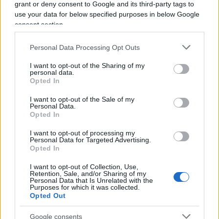
nelle sue declinazioni oggettive e biologiche, e
grant or deny consent to Google and its third-party tags to
use your data for below specified purposes in below Google
che cerchiamo di plasmare attraverso lo
consent section.
stravolgimento del linguaggio. Dal
dizionario
emerge un ritratto deformato, e proprio per
Personal Data Processing Opt Outs
questo fedelissimo, del nostro mondo ricostruito
I want to opt-out of the Sharing of my
e disvelato attraverso quelle stesse parole che
personal data.
sono, da sempre, un’arma a doppio taglio: capace
Opted In
di generare libertà, così come di cancellarla. Ecco
I want to opt-out of the Sale of my
Personal Data.
perché è indispensabile
capire le parole
, spesso
Opted In
interamente distorte, anche e soprattutto quando
I want to opt-out of processing my
non ci piacciono.
Personal Data for Targeted Advertising.
Opted In
I want to opt-out of Collection, Use,
Retention, Sale, and/or Sharing of my
Michele Silenzi, 18 maggio 2025
Personal Data that Is Unrelated with the
Purposes for which it was collected.
Opted Out
Nicolaporro.it è anche su Whatsapp. È sufficiente
Google consents