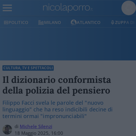
MILANO
ATLANTICO
ZUPPA DI PORRO
E
CULTURA, TV E SPETTACOLI
Il dizionario conformista
della polizia del pensiero
Filippo Facci svela le parole del "nuovo
linguaggio" che ha reso indicibili decine di
termini ormai "impronunciabili"
di
Michele Silenzi
18 Maggio 2025, 16:00