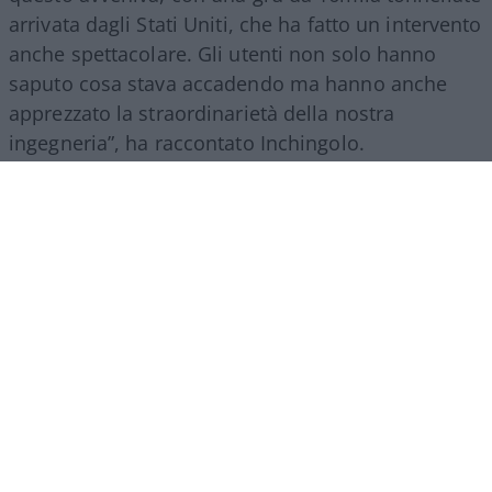
arrivata dagli Stati Uniti, che ha fatto un intervento
anche spettacolare. Gli utenti non solo hanno
saputo cosa stava accadendo ma hanno anche
apprezzato la straordinarietà della nostra
ingegneria”, ha raccontato Inchingolo.
Il racconto del Gruppo Fs, ha aggiunto l’esperto, si
estende poi a tutte le attività svolte nel mondo.
“Siamo molto presenti all’estero, lo facciamo con
il trasporto treni ma soprattutto con l’ingegneria:
la metropolitana di Riad è stata fatta con la
direzione dei lavori da parte di
FS Engeneering
.
Siamo riconosciuti come un’eccellenza non solo
per l’esercizio ferroviario ma anche per la
realizzazione e progettazione dei lavori in questo
ambito”.