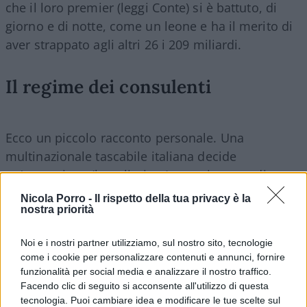
che il loro premier (leggi Conte) si è battuto, di
giorno e di notte, come un leone e ha il merito di
aver strappato agli altri 26 i 209 miliardi.
Il regime dei consulenti
Ecco un piccolo racconto personale. Una
multinazionale tascabile italiana decide
un’operazione (banalissima), tutta interna, di
riposizionamento delle quote azionarie dei tre
Nicola Porro -
Il rispetto della tua privacy è la
soci. Le tre banche dei tre soci devono
nostra priorità
semplicemente sistemare le carte, secondo le
Noi e i nostri partner utilizziamo, sul nostro sito, tecnologie
decisioni dei tre azionisti, il tutto regolarizzato con
come i cookie per personalizzare contenuti e annunci, fornire
contratti notarili. Responsabilità delle tre banche
funzionalità per social media e analizzare il nostro traffico.
nell’operazione: zero. Invece, tutte aprono una
Facendo clic di seguito si acconsente all'utilizzo di questa
tecnologia. Puoi cambiare idea e modificare le tue scelte sul
pratica, chiedendo documentazioni di ogni tipo, in