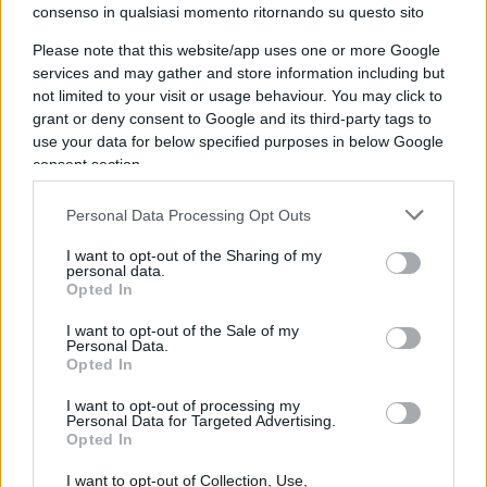
consenso in qualsiasi momento ritornando su questo sito
primis il mitico business plan della società.
Please note that this website/app uses one or more Google
services and may gather and store information including but
La Ceo della società mi chiede una consulenza
not limited to your visit or usage behaviour. You may click to
(gratuita). Avendo passato la vita a scrivere
grant or deny consent to Google and its third-party tags to
use your data for below specified purposes in below Google
business plan, le preparo la cornice del format (lo
consent section.
faccio secondo il protocollo dei consultant,
persino l’indice è lo stesso), mentre lei,
Personal Data Processing Opt Outs
competente del business, ci metterà i numeri, le
I want to opt-out of the Sharing of my
logiche, gli obiettivi. In mezza giornata è pronto, e
personal data.
Opted In
lo consegniamo. Imbarazzo delle tre banche. Alla
fine confessarono che per “pararsi il….” verso i
I want to opt-out of the Sale of my
Personal Data.
loro Ceo, il nostro business plan non vale,
Opted In
neppure se fatto dagli azionisti, con il supporto,
I want to opt-out of processing my
pensa te, di un ex Ceo quotato a Wall Street (ma
Personal Data for Targeted Advertising.
non consultant). Vale solo se firmato da un
Opted In
consultant certificato, ovviamente pagato dagli
I want to opt-out of Collection, Use,