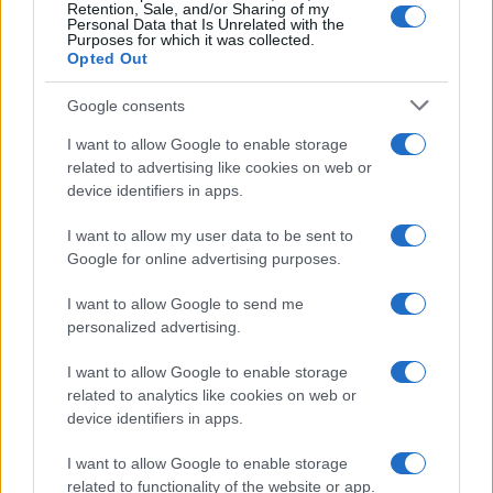
azionisti. Una richiesta folle, ma la dovemmo
Retention, Sale, and/or Sharing of my
Personal Data that Is Unrelated with the
subire.
Purposes for which it was collected.
Opted Out
Google consents
Sui contenuti però ci impuntammo, erano quelli e
I want to allow Google to enable storage
sarebbero rimasti quelli. Alla fine il business plan
related to advertising like cookies on web or
device identifiers in apps.
rimase il nostro, virgole comprese (sic!), ma
rinacque sulla loro carta intestata. Per il disturbo
I want to allow my user data to be sent to
ci fatturarono 27mila euro. Era chiaramente una
Google for online advertising purposes.
tangente, ma assolutamente legale. Un
I want to allow Google to send me
comportamento giuridicamente ineccepibile, che
personalized advertising.
tu imprenditore devi subire, e non puoi
I want to allow Google to enable storage
denunciare, pena l’uscita dai business e dal
related to analytics like cookies on web or
sistema bancario. Potrei scrivere una decina di
device identifiers in apps.
Camei parlando delle filiere sottese alle società di
consulenza, e come si giostra nelle burocrazie
I want to allow Google to enable storage
related to functionality of the website or app.