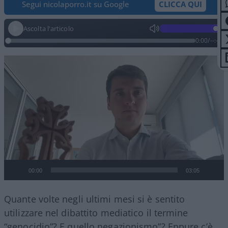
Segui nicolaporro.it su Google
CLICCA QUI
Ascolta l'articolo
0:00
/
--:--
Video
Player
00:00
03:05
Quante volte negli ultimi mesi si è sentito
utilizzare nel dibattito mediatico il termine
“genocidio”? E quello negazionismo”? Eppure c’è