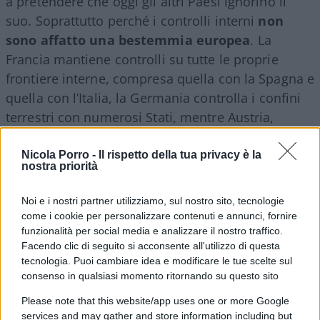
a pretendere che oggi gli altri Paesi ignorino il
suo. Soprattutto perché i controlli interni
non
sono affatto una bestemmia europea
. La
Francia mantiene controlli su tutte le proprie
frontiere interne, compresa quella con la Spagna e
quella con l’Italia, la Germania controlla i confini
terrestri con numerosi Stati, mentre Austria,
Polonia, Svezia e altri Paesi utilizzano a loro volta
gli strumenti consentiti dal Codice Schengen. La
Nicola Porro -
Il rispetto della tua privacy è la
nostra priorità
stessa Italia mantiene da tempo controlli alla
frontiera con la Slovenia per ragioni legate a
Noi e i nostri partner utilizziamo, sul nostro sito, tecnologie
immigrazione irregolare e sicurezza. Dunque il
come i cookie per personalizzare contenuti e annunci, fornire
punto non è Schengen.
Il punto è politico
.
funzionalità per social media e analizzare il nostro traffico.
Facendo clic di seguito si acconsente all'utilizzo di questa
tecnologia. Puoi cambiare idea e modificare le tue scelte sul
Sanchez vorrebbe trasformare una gigantesca crisi
consenso in qualsiasi momento ritornando su questo sito
avvenuta sotto la responsabilità del suo governo
Please note that this website/app uses one or more Google
in un processo alle precauzioni adottate dagli
services and may gather and store information including but