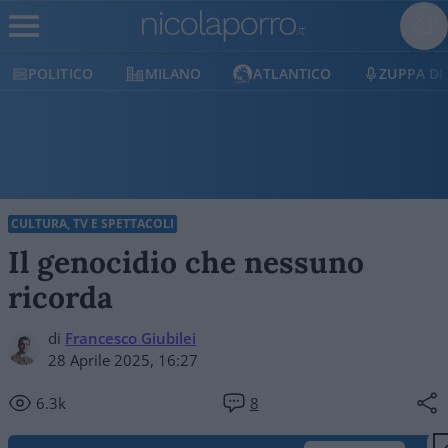
CO
MILANO
ATLANTICO
ZUPPA DI PORRO
CULTURA, TV E SPETTACOLI
Il genocidio che nessuno
ricorda
di
Francesco Giubilei
28 Aprile 2025, 16:27
6.3k
8