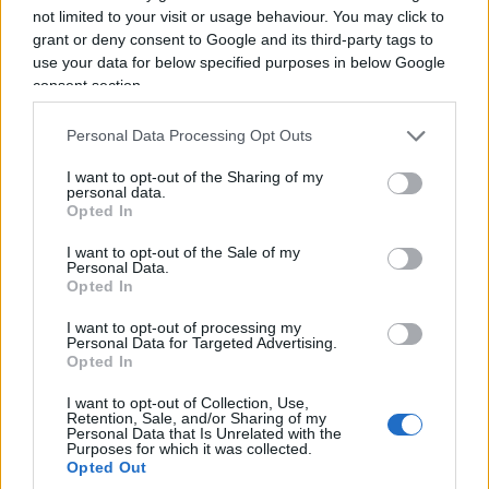
altri. Prima Ceuta viene travolta, poi Madrid
not limited to your visit or usage behaviour. You may click to
grant or deny consent to Google and its third-party tags to
rassicura tutti dicendo che il problema è già
use your data for below specified purposes in below Google
sostanzialmente risolto, infine minaccia ritorsioni
consent section.
contro chi non considera sufficienti quelle
rassicurazioni. Una singolare concezione della
Personal Data Processing Opt Outs
solidarietà europea:
fidatevi di noi, oppure vi
I want to opt-out of the Sharing of my
personal data.
puniamo
.
Opted In
I want to opt-out of the Sale of my
Personal Data.
Opted In
I want to opt-out of processing my
Personal Data for Targeted Advertising.
Opted In
I want to opt-out of Collection, Use,
Retention, Sale, and/or Sharing of my
Personal Data that Is Unrelated with the
Purposes for which it was collected.
Opted Out