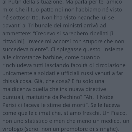
al Putin della situazione. Ma parla per te, amico
mio! Che il tuo patto noi non l’abbiamo né visto
né sottoscritto. Non l’ha visto neanche lui se
davanti al Tribunale dei ministri arrivò ad
ammettere: “Credevo si sarebbero ribellati [i
cittadini], invece mi accorsi con stupore che non
succedeva niente”. Ci spiegasse questo, insieme
alle circostanze barbine, come quando
rinchiudeva tutti lasciando facoltà di circolazione
unicamente a soldati e ufficiali russi venuti a far
chissà cosa. Già, che cosa? E fu solo una
maldicenza quella che insinuava direttive
puntuali, mattutine da Pechino? “Ah, il Nobel
Parisi ci faceva le stime dei morti”. Se le faceva
come quelle climatiche, stiamo freschi. Un Fisico,
non uno statistico e men che meno un medico, un
virologo (serio, non un promotore di siringhe).