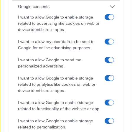
Google consents
I want to allow Google to enable storage
C’è poi un dettaglio quasi comico. La nota
related to advertising like cookies on web or
spagnola accusa Roma di creare “divisioni e sterili
device identifiers in apps.
conflitti motivati da interessi elettorali interni”.
I want to allow my user data to be sent to
Detto dal governo Sanchez, mentre la Spagna
Google for online advertising purposes.
intima a un altro Stato sovrano di modificare
entro quarantotto ore una misura di sicurezza
I want to allow Google to send me
personalized advertising.
interna, sembra più una provocazione che un
argomento. L’Italia non sta chiedendo alla Spagna
I want to allow Google to enable storage
il permesso per governare la Spagna. Sta
related to analytics like cookies on web or
device identifiers in apps.
decidendo quali controlli ritiene
temporaneamente necessari sul proprio territorio.
I want to allow Google to enable storage
E Bruxelles potrà naturalmente verificarne
related to functionality of the website or app.
necessità e proporzionalità, come prevedono le
I want to allow Google to enable storage
regole europee.
Questa è l’Europa dei trattati.
related to personalization.