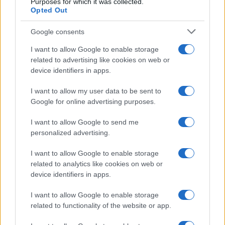
Purposes for which it was collected.
settantenni dell’ex presidente del Consiglio Matteo
Opted Out
Renzi. Ma la maschera di Giarrusso nasconde il
patto tra i due ministri che hanno in mano la
Google consents
chiave dell’acqua della maggioranza che sostiene
I want to allow Google to enable storage
Palazzo Chigi e la forza di un governo che non ha
related to advertising like cookies on web or
paura di fare della paura la sua forza. Nella
device identifiers in apps.
subcultura illiberale gli stessi istituti liberali
I want to allow my user data to be sent to
diventano strumenti per difendere i nemici della
Google for online advertising purposes.
libertà.
I want to allow Google to send me
personalized advertising.
I want to allow Google to enable storage
È questa
cultura illiberale
la colla che lega in
related to analytics like cookies on web or
modo naturale Salvini e Di Maio. Chi attende che i
device identifiers in apps.
due divorzino per poi contrarre nuovi matrimoni a
I want to allow Google to enable storage
destra e a sinistra attende invano e rischia solo di
related to functionality of the website or app.
essere giustiziato dal governo. Non è un crimine