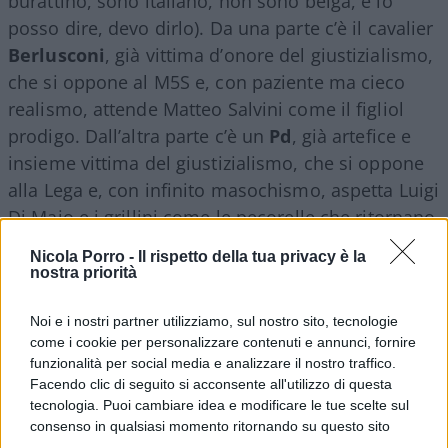
burattino, sono italiano, non sono belga, e lo
posso dire, devo dirlo). Da una parte c’è il cavalier
Berlusconi
, già vittima d’onore del giustizialismo,
che si oppone al M5S e, con paziente ma cieco
realismo, attende Matteo Salvini come il figliol
prodigo. Dall’altra parte c’è un
Pd
, già artefice e
insieme vittima del giustizialismo, che si oppone
alla Lega e, con infinito masochismo, aspetta Luigi
Di Maio e i grillini come le pecorelle che ritornano
all’ovile.
Nicola Porro -
Il rispetto della tua privacy è la
nostra priorità
Noi e i nostri partner utilizziamo, sul nostro sito, tecnologie
Si tratta di calcoli sbagliati, come dimostrano sia
come i cookie per personalizzare contenuti e annunci, fornire
le dimensioni delle forze in campo superiori a
funzionalità per social media e analizzare il nostro traffico.
Forza Italia e al Pd, sia l’esperienza di governo che
Facendo clic di seguito si acconsente all'utilizzo di questa
tecnologia. Puoi cambiare idea e modificare le tue scelte sul
è andata ben al di là delle colonne d’Ercole della
consenso in qualsiasi momento ritornando su questo sito
democrazia italiana ed è ormai diventato ciò che