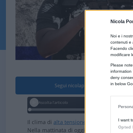
Nicola Po
Noi e i nost
contenuti e 
Facendo clic
modificare l
© wombatzaa e Allex
Please note
information 
deny consent
in below Go
Segui nicolaporro.it su Google
Ascolta l'articolo
Persona
I want t
Il clima di
alta tensione tra
Israele
e la St
Opted 
Nella mattinata di oggi è partito un maxi-