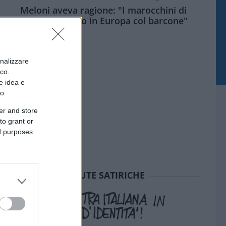
Meloni aveva ragione: "I marocchini di
Ceuta sbarcano in Europa col barcone"
onalizzare
ico.
e idea e
to
er and store
to grant or
ed purposes
SEDUTE SATIRICHE