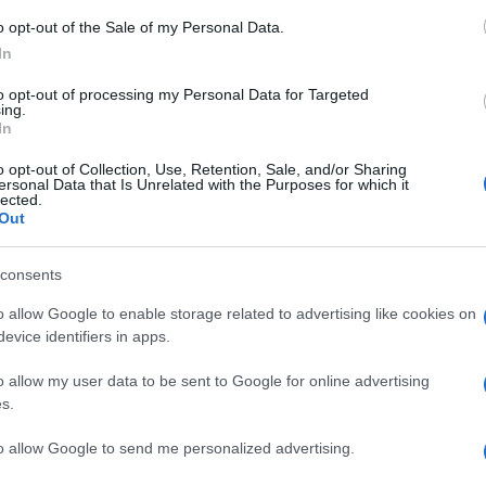
tari, bilancio provvisorio di
22 morti
, oltre
o opt-out of the Sale of my Personal Data.
to di guerra”,
la conferma del premier
In
un attacco aereo. Ma c’è anche un aspetto da
to opt-out of processing my Personal Data for Targeted
ossad
, l’agenzia di servizi segreti più
ing.
In
o opt-out of Collection, Use, Retention, Sale, and/or Sharing
ersonal Data that Is Unrelated with the Purposes for which it
lected.
Out
anniversario della guerra dello
Yom
un progetto imbastito diverso tempo fa e
consents
fatto il Mossad a lasciarsi sfuggire tutto
o allow Google to enable storage related to advertising like cookies on
ù utenti in rete si stanno ponendo di
evice identifiers in apps.
a Israele. L’attività dell’intelligence
e il
monitoraggio di Hamas
è il compito
o allow my user data to be sent to Google for online advertising
s.
agenti sotto copertura, carceri sotto
posizione dei servizi segreti. Inoltre,
to allow Google to send me personalized advertising.
sorveglianza, come evidenziato dallo