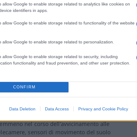
avanzate al mondo. Nonostante ciò, Hamas
o allow Google to enable storage related to analytics like cookies on
la sua azione violenta.
evice identifiers in apps.
o allow Google to enable storage related to functionality of the website
o allow Google to enable storage related to personalization.
n si esclude una guerra su larga scala
 sono entrati”. Il drammatico racconto
o allow Google to enable storage related to security, including
o
cation functionality and fraud prevention, and other user protection.
 L’annuncio di Netanyahu
l’attacco di Hamas a Israele
CONFIRM
bili nell’adattarsi alle sfide militari, ma
Data Deletion
Data Access
Privacy and Cookie Policy
imento simile del
Mossad
. Nessuna allerta
e nemmeno nel corso dell’avvicinamento alle
 telecamere, sensori di movimento del suolo