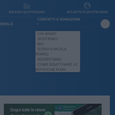
MILANO QUOTIDIANO
ATLANTICO QUOTIDIANO
CONTATTI E DONAZIONI
IBERALE
CHI SIAMO
SOSTIENICI
BIO
SCRIVI A NICOLA
PORRO
ADVERTISING
COME DISATTIVARE LE
NOTIFICHE PUSH