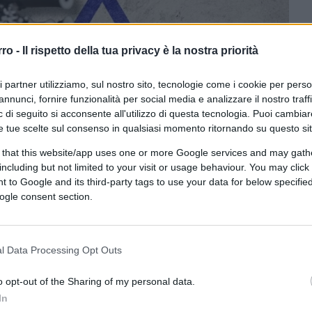
rro -
Il rispetto della tua privacy è la nostra priorità
ri partner utilizziamo, sul nostro sito, tecnologie come i cookie per pers
annunci, fornire funzionalità per social media e analizzare il nostro traff
 di seguito si acconsente all'utilizzo di questa tecnologia. Puoi cambiar
e tue scelte sul consenso in qualsiasi momento ritornando su questo si
xandar tramite Canva.com
 that this website/app uses one or more Google services and may gath
including but not limited to your visit or usage behaviour. You may click 
 to Google and its third-party tags to use your data for below specifi
ogle consent section.
CLICCA QUI
l Data Processing Opt Outs
0:00
/
--:--
o opt-out of the Sharing of my personal data.
riscia di Gaza
si è trasformato in guerra.
In
attacco a sorpresa dei miliziani i
Hamas
: