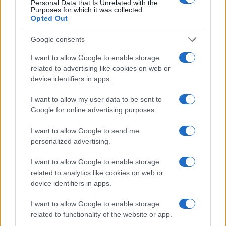
Personal Data that Is Unrelated with the
laboratori scientifici del colosso asiatico direi che
Purposes for which it was collected.
Opted Out
sia assolutamente da prendere con le pinze.
Errare è umano, ma perseverare sarebbe
Google consents
veramente diabolico.
I want to allow Google to enable storage
related to advertising like cookies on web or
Claudio Romiti, 1° settembre 2022
device identifiers in apps.
I want to allow my user data to be sent to
#CINA
#COVID19
#LABORATORIO DI WUHAN
Google for online advertising purposes.
#VIRUS
I want to allow Google to send me
personalized advertising.
34
I want to allow Google to enable storage
Leggi i commenti
related to analytics like cookies on web or
device identifiers in apps.
SEDUTE SATIRICHE
I want to allow Google to enable storage
related to functionality of the website or app.
Vignetta del 07/08/2026