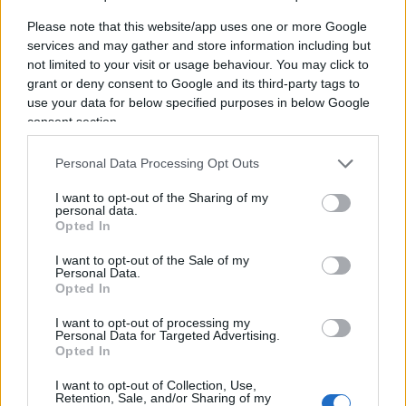
correlato a nessun patogeno noto, “
il suo effetto
Please note that this website/app uses one or more Google
sulle persone non è chiaro
e deve essere
services and may gather and store information including but
not limited to your visit or usage behaviour. You may click to
ulteriormente valutato.”
grant or deny consent to Google and its third-party tags to
use your data for below specified purposes in below Google
consent section.
Esattamente ciò che ci hanno ripetuto fino alle
Personal Data Processing Opt Outs
sfinimento i
virologi del terrore
a proposito del
coronavirus, raccontando la favola nera di un
I want to opt-out of the Sharing of my
personal data.
agente patogeno dai poteri devastanti quasi
Opted In
illimitati. D’altro canto, sebbene il modello cinese
I want to opt-out of the Sale of my
è stato adottato come punto di riferimento dal
Personal Data.
Opted In
nostro imbarazzante ministro della Salute,
appoggiato a mo’ di falange dalle principali
I want to opt-out of processing my
Personal Data for Targeted Advertising.
autorità sanitarie del Paese, dopo il caos che
Opted In
abbiamo vissuto, e di cui ancora non è stata fatta
I want to opt-out of Collection, Use,
sufficiente chiarezza, tutto ciò che proviene dai
Retention, Sale, and/or Sharing of my