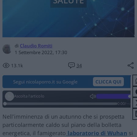
SALUTE
di
Claudio Romiti
1 Settembre 2022, 17:30
13.1k
34
Segui nicolaporro.it su Google
CLICCA QUI
Ascolta l'articolo
0:00
/
--:--
Nell’imminenza di un autunno che si prospetta
particolarmente caldo sul piano della bolletta
energetica, il famigerato
laboratorio di Wuhan
si