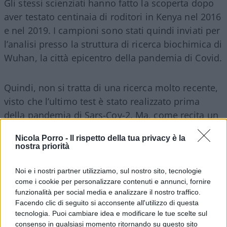
Gli stessi scienziati hanno fatto la scoperta dopo
aver testato centinaia di roditori in Kenya nel 2016
e nel 2019. I campioni sono stati quindi inviati per
l’analisi presso la struttura di ricerca biochimica di
Wuhan, la città epicentro della pandemia di Covid.
Quindi, non si tratta di una ricerca molto recente,
visto che l’ultimo test è stato realizzato prima
della pandemia di Sars-Cov-2. Ma, come recita un
vecchio detto del nostro Paese, impara l’arte e
Nicola Porro -
Il rispetto della tua privacy è la
mettila da parte, c’è sempre tempo per usarla nel
nostra priorità
migliore dei modi. Hai visto mai che si riesca a
duplicare il colpaccio di un panico diffuso in
Noi e i nostri partner utilizziamo, sul nostro sito, tecnologie
come i cookie per personalizzare contenuti e annunci, fornire
Occidente, con tutti i danni che ben conosciamo,
funzionalità per social media e analizzare il nostro traffico.
per un virus banale, presentato come la peste del
Facendo clic di seguito si acconsente all'utilizzo di questa
terzo millennio? Tanto è vero che nello studio si
tecnologia. Puoi cambiare idea e modificare le tue scelte sul
legge che, non essendo questo virus strettamente
consenso in qualsiasi momento ritornando su questo sito