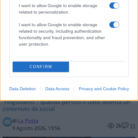
I want to allow Google to enable storage
related to personalization.
I want to allow Google to enable storage
Vai all'archivio delle vignette
related to security, including authentication
functionality and fraud prevention, and other
user protection.
CONFIRM
Caro Porro, abbiamo davvero
perso il rispetto per i morti
Data Deletion
Data Access
Privacy and Cookie Policy
Dalle foto ritoccate con l’IA ai volti dei defunti
“ringiovaniti”: quando perfino il lutto diventa un
contenuto da social
di
La Posta
2k
11
9 Agosto 2026, 19:56